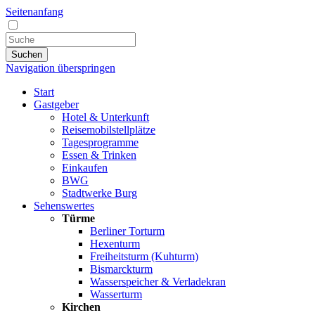
Seitenanfang
Suchen
Navigation überspringen
Start
Gastgeber
Hotel & Unterkunft
Reisemobilstellplätze
Tagesprogramme
Essen & Trinken
Einkaufen
BWG
Stadtwerke Burg
Sehenswertes
Türme
Berliner Torturm
Hexenturm
Freiheitsturm (Kuhturm)
Bismarckturm
Wasserspeicher & Verladekran
Wasserturm
Kirchen