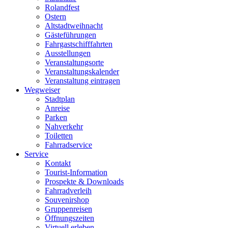
Rolandfest
Ostern
Altstadtweihnacht
Gästeführungen
Fahrgastschifffahrten
Ausstellungen
Veranstaltungsorte
Veranstaltungskalender
Veranstaltung eintragen
Wegweiser
Stadtplan
Anreise
Parken
Nahverkehr
Toiletten
Fahrradservice
Service
Kontakt
Tourist-Information
Prospekte & Downloads
Fahrradverleih
Souvenirshop
Gruppenreisen
Öffnungszeiten
Virtuell erleben