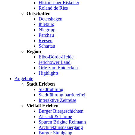
Historischer Eiskeller
Roland de Ries
Ortschaften
Detershagen
Ihleburg
Niegripp
Parchau
Reesen
Schartau
Region
Elbe-Börde-Heide
Jerichower Land
Orte zum Entdecken
Highlights
Angebote
Stadt Erleben
Stadtführung
Stadtführung barrierefrei
Interaktive Zeitreise
Vielfalt Erleben
Burger Biergeschichten
Altstadt & Türme
Spuren Brigitte Reimann
Architekturspaziergang
Burger Stuhlgang