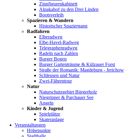
Zinnfigurenkabinett
Alpakahof zu den Drei Linden
Bootsverleih
Spazieren & Wandern
Historischer Spaziergang
Radfahren
Elberadweg
Elbe-Havel-Radweg
Telegraphenradweg
Radeln nach Zahlen
Burger Bogen
Burger Gartenträume & Külzauer Forst
Straße der Romanik: Magdeburg - Jerichow
Schleusen und Natur
Zwei-Fährentour
Natur
Naturschutzgebiet Bürgerholz
Niegripper & Parchauer See
Angeln
Kinder & Jugend
Spielplätze
Skateranlage
Veranstaltungen
Höhepunkte
Stadthalle