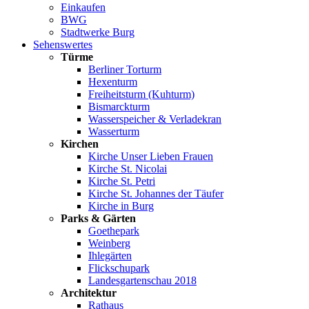
Einkaufen
BWG
Stadtwerke Burg
Sehenswertes
Türme
Berliner Torturm
Hexenturm
Freiheitsturm (Kuhturm)
Bismarckturm
Wasserspeicher & Verladekran
Wasserturm
Kirchen
Kirche Unser Lieben Frauen
Kirche St. Nicolai
Kirche St. Petri
Kirche St. Johannes der Täufer
Kirche in Burg
Parks & Gärten
Goethepark
Weinberg
Ihlegärten
Flickschupark
Landesgartenschau 2018
Architektur
Rathaus