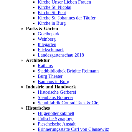
Kirche Unser Lieben Frauen
Kirche St. Nicolai
Kirche St. Petri
Kirche St. Johannes der Täufer
Kirche in Burg
Parks & Gärten
Goethepark
Weinberg
Ihlegärten
Flickschupark
Landesgartenschau 2018
Architektur
Rathaus
Stadtbibliothek Brigitte Reimann
Burg Theater
Bauhaus in Burg
Industrie und Handwerk
Historische Gerberei
Steinhaus Brauerei
Schuhfabrik Conrad Tack & Cie.
Historisches
Hugenottenkabinett
Jüdische Synagoge
Pieschelsche Anstalt
Erinnerungsstätte Carl von Clausewitz