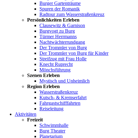
Burger Gartenträume
Spuren der Romanik
Radtour zum Wasserstraßenkreuz
Persönlichkeiten Erleben
Clausewitz & Garnison
Burgvogt zu Burg
Türmer Herrmanns
Nachtwächterrundgang
Der Trommler von Burg
Der Trommler von Burg für Kinder
Streifzug mit Frau Holle
Knecht Ruprecht
Mönchsführung
Szenen Erleben
Mystisch und Unheimlich
Region Erleben
Wasserstraßenkreuz
Kutsch- & Kremserfahrt
Fahrgastschifffahrten
Reiseleitung
Aktivitäten
Freizeit
Schwimmhalle
Burg Theater
Planetarium