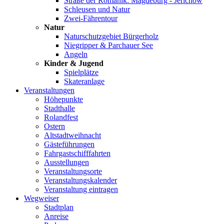
Straße der Romanik: Magdeburg - Jerichow
Schleusen und Natur
Zwei-Fährentour
Natur
Naturschutzgebiet Bürgerholz
Niegripper & Parchauer See
Angeln
Kinder & Jugend
Spielplätze
Skateranlage
Veranstaltungen
Höhepunkte
Stadthalle
Rolandfest
Ostern
Altstadtweihnacht
Gästeführungen
Fahrgastschifffahrten
Ausstellungen
Veranstaltungsorte
Veranstaltungskalender
Veranstaltung eintragen
Wegweiser
Stadtplan
Anreise