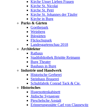
Kirche Unser Lieben Frauen
Kirche St. Nicolai
Kirche St. Petri
Kirche St. Johannes der Täufer
Kirche in Burg
Parks & Gärten
Goethepark
Weinberg
Ihlegärten
Flickschupark
Landesgartenschau 2018
Architektur
Rathaus
Stadtbibliothek Brigitte Reimann
Burg Theater
Bauhaus in Burg
Industrie und Handwerk
Historische Gerberei
Steinhaus Brauerei
Schuhfabrik Conrad Tack & Cie.
Historisches
Hugenottenkabinett
Jüdische Synagoge
Pieschelsche Anstalt
Erinnerungsstätte Carl von Clausewitz