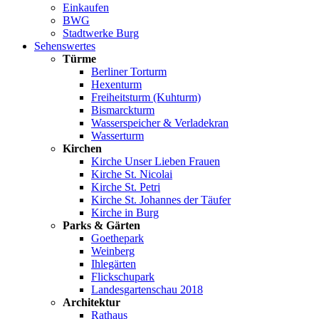
Einkaufen
BWG
Stadtwerke Burg
Sehenswertes
Türme
Berliner Torturm
Hexenturm
Freiheitsturm (Kuhturm)
Bismarckturm
Wasserspeicher & Verladekran
Wasserturm
Kirchen
Kirche Unser Lieben Frauen
Kirche St. Nicolai
Kirche St. Petri
Kirche St. Johannes der Täufer
Kirche in Burg
Parks & Gärten
Goethepark
Weinberg
Ihlegärten
Flickschupark
Landesgartenschau 2018
Architektur
Rathaus