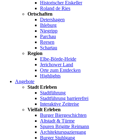
Historischer Eiskeller
Roland de Ries
Ortschaften
Detershagen
Ihleburg
Niegripp
Parchau
Reesen
Schartau
Region
Elbe-Börde-Heide
Jerichower Land
Orte zum Entdecken
Highlights
Angebote
Stadt Erleben
Stadtführung
Stadtführung barrierefrei
Interaktive Zeitreise
Vielfalt Erleben
Burger Biergeschichten
Altstadt & Türme
Spuren Brigitte Reimann
Architekturspaziergang
Burger Stuhlgang