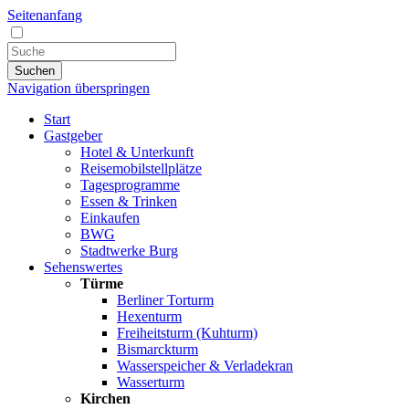
Seitenanfang
Suchen
Navigation überspringen
Start
Gastgeber
Hotel & Unterkunft
Reisemobilstellplätze
Tagesprogramme
Essen & Trinken
Einkaufen
BWG
Stadtwerke Burg
Sehenswertes
Türme
Berliner Torturm
Hexenturm
Freiheitsturm (Kuhturm)
Bismarckturm
Wasserspeicher & Verladekran
Wasserturm
Kirchen