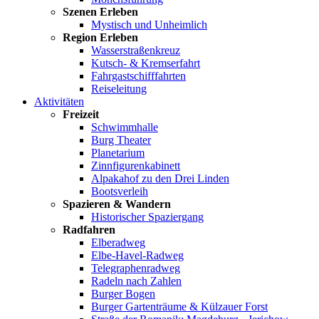
Szenen Erleben
Mystisch und Unheimlich
Region Erleben
Wasserstraßenkreuz
Kutsch- & Kremserfahrt
Fahrgastschifffahrten
Reiseleitung
Aktivitäten
Freizeit
Schwimmhalle
Burg Theater
Planetarium
Zinnfigurenkabinett
Alpakahof zu den Drei Linden
Bootsverleih
Spazieren & Wandern
Historischer Spaziergang
Radfahren
Elberadweg
Elbe-Havel-Radweg
Telegraphenradweg
Radeln nach Zahlen
Burger Bogen
Burger Gartenträume & Külzauer Forst