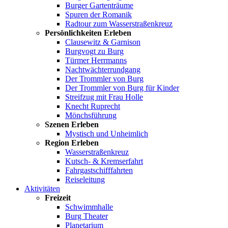
Burger Gartenträume
Spuren der Romanik
Radtour zum Wasserstraßenkreuz
Persönlichkeiten Erleben
Clausewitz & Garnison
Burgvogt zu Burg
Türmer Herrmanns
Nachtwächterrundgang
Der Trommler von Burg
Der Trommler von Burg für Kinder
Streifzug mit Frau Holle
Knecht Ruprecht
Mönchsführung
Szenen Erleben
Mystisch und Unheimlich
Region Erleben
Wasserstraßenkreuz
Kutsch- & Kremserfahrt
Fahrgastschifffahrten
Reiseleitung
Aktivitäten
Freizeit
Schwimmhalle
Burg Theater
Planetarium