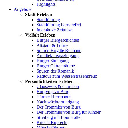
Highlights
Angebote
Stadt Erleben
Stadtführung
Stadtführung barrierefrei
Interaktive Zeitreise
Vielfalt Erleben
Burger Biergeschichten
Altstadt & Türme
Spuren Brigitte Reimann
Architekturspaziergang
Burger Stuhlgang
Burger Gartenträume
Spuren der Romanik
Radtour zum Wasserstraßenkreuz
Persönlichkeiten Erleben
Clausewitz & Garnison
Burgvogt zu Burg
Türmer Herrmanns
Nachtwächterrundgang
Der Trommler von Burg
Der Trommler von Burg für Kinder
Streifzug mit Frau Holle
Knecht Ruprecht
Mönchsführung