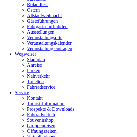
Rolandfest
Ostern
Altstadtweihnacht
Gästeführungen
Fahrgastschifffahrten
Ausstellungen
Veranstaltungsorte
Veranstaltungskalender
Veranstaltung eintragen
Wegweiser
Stadtplan
Anreise
Parken
Nahverkehr
Toiletten
Fahrradservice
Service
Kontakt
Tourist-Information
Prospekte & Downloads
Fahrradverleih
Souvenirshop
Gruppenreisen
Öffnungszeiten
Virtuell erleben