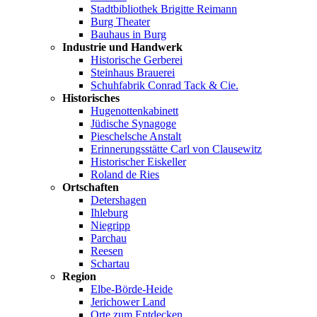
Stadtbibliothek Brigitte Reimann
Burg Theater
Bauhaus in Burg
Industrie und Handwerk
Historische Gerberei
Steinhaus Brauerei
Schuhfabrik Conrad Tack & Cie.
Historisches
Hugenottenkabinett
Jüdische Synagoge
Pieschelsche Anstalt
Erinnerungsstätte Carl von Clausewitz
Historischer Eiskeller
Roland de Ries
Ortschaften
Detershagen
Ihleburg
Niegripp
Parchau
Reesen
Schartau
Region
Elbe-Börde-Heide
Jerichower Land
Orte zum Entdecken