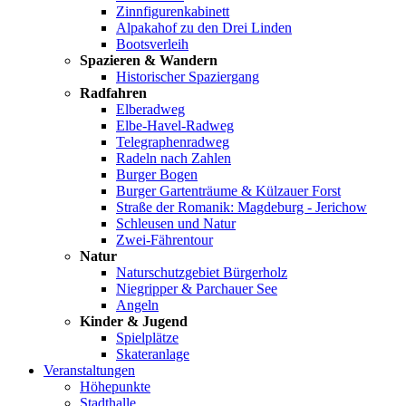
Zinnfigurenkabinett
Alpakahof zu den Drei Linden
Bootsverleih
Spazieren & Wandern
Historischer Spaziergang
Radfahren
Elberadweg
Elbe-Havel-Radweg
Telegraphenradweg
Radeln nach Zahlen
Burger Bogen
Burger Gartenträume & Külzauer Forst
Straße der Romanik: Magdeburg - Jerichow
Schleusen und Natur
Zwei-Fährentour
Natur
Naturschutzgebiet Bürgerholz
Niegripper & Parchauer See
Angeln
Kinder & Jugend
Spielplätze
Skateranlage
Veranstaltungen
Höhepunkte
Stadthalle