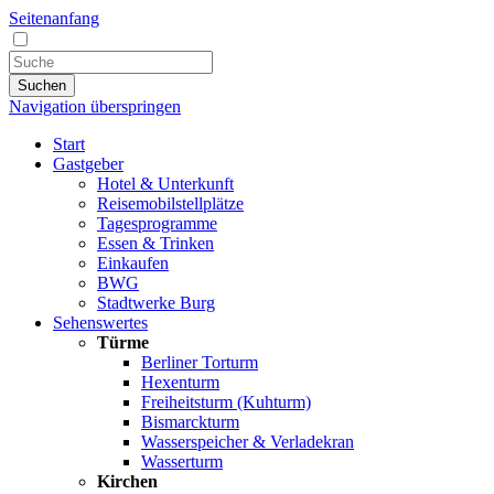
Seitenanfang
Suchen
Navigation überspringen
Start
Gastgeber
Hotel & Unterkunft
Reisemobilstellplätze
Tagesprogramme
Essen & Trinken
Einkaufen
BWG
Stadtwerke Burg
Sehenswertes
Türme
Berliner Torturm
Hexenturm
Freiheitsturm (Kuhturm)
Bismarckturm
Wasserspeicher & Verladekran
Wasserturm
Kirchen