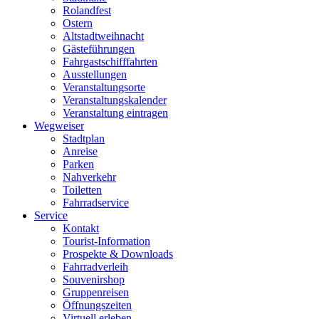
Rolandfest
Ostern
Altstadtweihnacht
Gästeführungen
Fahrgastschifffahrten
Ausstellungen
Veranstaltungsorte
Veranstaltungskalender
Veranstaltung eintragen
Wegweiser
Stadtplan
Anreise
Parken
Nahverkehr
Toiletten
Fahrradservice
Service
Kontakt
Tourist-Information
Prospekte & Downloads
Fahrradverleih
Souvenirshop
Gruppenreisen
Öffnungszeiten
Virtuell erleben