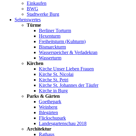
Einkaufen
BWG
Stadtwerke Burg
Sehenswertes
Türme
Berliner Torturm
Hexenturm
Freiheitsturm (Kuhturm)
Bismarckturm
Wasserspeicher & Verladekran
Wasserturm
Kirchen
Kirche Unser Lieben Frauen
Kirche St. Nicolai
Kirche St. Petri
Kirche St. Johannes der Täufer
Kirche in Burg
Parks & Gärten
Goethepark
Weinberg
Ihlegärten
Flickschupark
Landesgartenschau 2018
Architektur
Rathaus