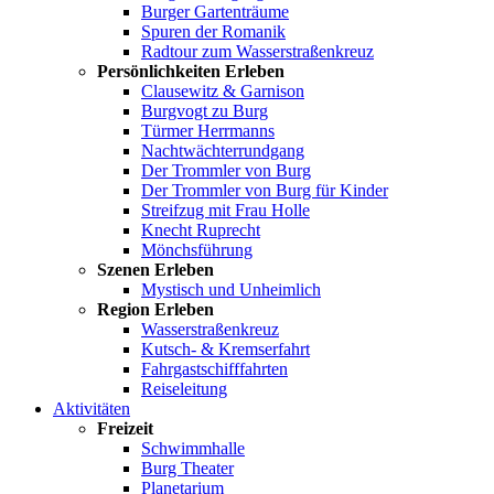
Burger Gartenträume
Spuren der Romanik
Radtour zum Wasserstraßenkreuz
Persönlichkeiten Erleben
Clausewitz & Garnison
Burgvogt zu Burg
Türmer Herrmanns
Nachtwächterrundgang
Der Trommler von Burg
Der Trommler von Burg für Kinder
Streifzug mit Frau Holle
Knecht Ruprecht
Mönchsführung
Szenen Erleben
Mystisch und Unheimlich
Region Erleben
Wasserstraßenkreuz
Kutsch- & Kremserfahrt
Fahrgastschifffahrten
Reiseleitung
Aktivitäten
Freizeit
Schwimmhalle
Burg Theater
Planetarium