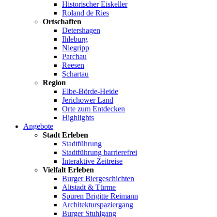
Historischer Eiskeller
Roland de Ries
Ortschaften
Detershagen
Ihleburg
Niegripp
Parchau
Reesen
Schartau
Region
Elbe-Börde-Heide
Jerichower Land
Orte zum Entdecken
Highlights
Angebote
Stadt Erleben
Stadtführung
Stadtführung barrierefrei
Interaktive Zeitreise
Vielfalt Erleben
Burger Biergeschichten
Altstadt & Türme
Spuren Brigitte Reimann
Architekturspaziergang
Burger Stuhlgang