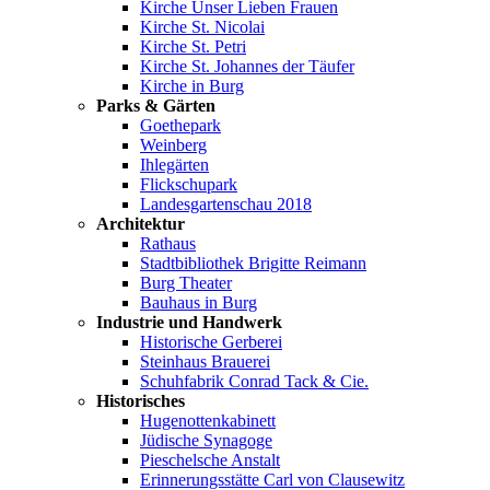
Kirche Unser Lieben Frauen
Kirche St. Nicolai
Kirche St. Petri
Kirche St. Johannes der Täufer
Kirche in Burg
Parks & Gärten
Goethepark
Weinberg
Ihlegärten
Flickschupark
Landesgartenschau 2018
Architektur
Rathaus
Stadtbibliothek Brigitte Reimann
Burg Theater
Bauhaus in Burg
Industrie und Handwerk
Historische Gerberei
Steinhaus Brauerei
Schuhfabrik Conrad Tack & Cie.
Historisches
Hugenottenkabinett
Jüdische Synagoge
Pieschelsche Anstalt
Erinnerungsstätte Carl von Clausewitz