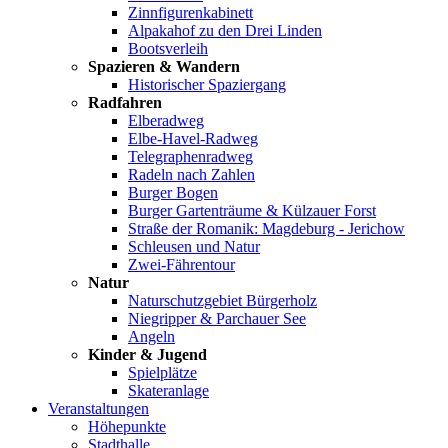
Zinnfigurenkabinett
Alpakahof zu den Drei Linden
Bootsverleih
Spazieren & Wandern
Historischer Spaziergang
Radfahren
Elberadweg
Elbe-Havel-Radweg
Telegraphenradweg
Radeln nach Zahlen
Burger Bogen
Burger Gartenträume & Külzauer Forst
Straße der Romanik: Magdeburg - Jerichow
Schleusen und Natur
Zwei-Fährentour
Natur
Naturschutzgebiet Bürgerholz
Niegripper & Parchauer See
Angeln
Kinder & Jugend
Spielplätze
Skateranlage
Veranstaltungen
Höhepunkte
Stadthalle