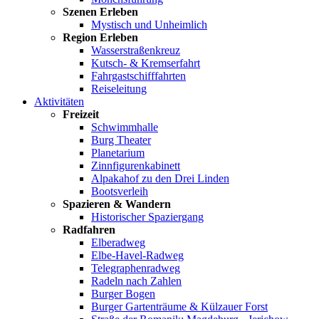
Szenen Erleben
Mystisch und Unheimlich
Region Erleben
Wasserstraßenkreuz
Kutsch- & Kremserfahrt
Fahrgastschifffahrten
Reiseleitung
Aktivitäten
Freizeit
Schwimmhalle
Burg Theater
Planetarium
Zinnfigurenkabinett
Alpakahof zu den Drei Linden
Bootsverleih
Spazieren & Wandern
Historischer Spaziergang
Radfahren
Elberadweg
Elbe-Havel-Radweg
Telegraphenradweg
Radeln nach Zahlen
Burger Bogen
Burger Gartenträume & Külzauer Forst