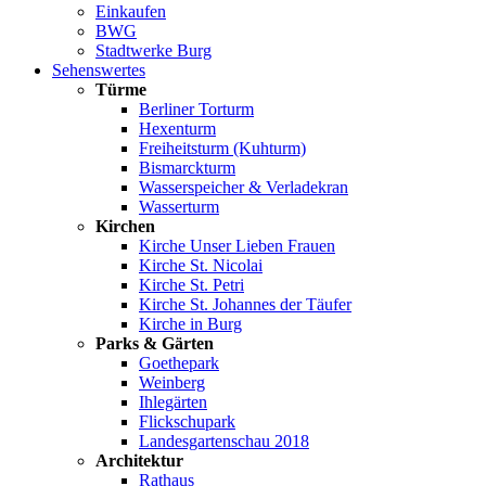
Einkaufen
BWG
Stadtwerke Burg
Sehenswertes
Türme
Berliner Torturm
Hexenturm
Freiheitsturm (Kuhturm)
Bismarckturm
Wasserspeicher & Verladekran
Wasserturm
Kirchen
Kirche Unser Lieben Frauen
Kirche St. Nicolai
Kirche St. Petri
Kirche St. Johannes der Täufer
Kirche in Burg
Parks & Gärten
Goethepark
Weinberg
Ihlegärten
Flickschupark
Landesgartenschau 2018
Architektur
Rathaus