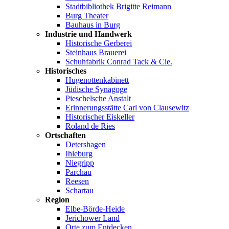
Stadtbibliothek Brigitte Reimann
Burg Theater
Bauhaus in Burg
Industrie und Handwerk
Historische Gerberei
Steinhaus Brauerei
Schuhfabrik Conrad Tack & Cie.
Historisches
Hugenottenkabinett
Jüdische Synagoge
Pieschelsche Anstalt
Erinnerungsstätte Carl von Clausewitz
Historischer Eiskeller
Roland de Ries
Ortschaften
Detershagen
Ihleburg
Niegripp
Parchau
Reesen
Schartau
Region
Elbe-Börde-Heide
Jerichower Land
Orte zum Entdecken