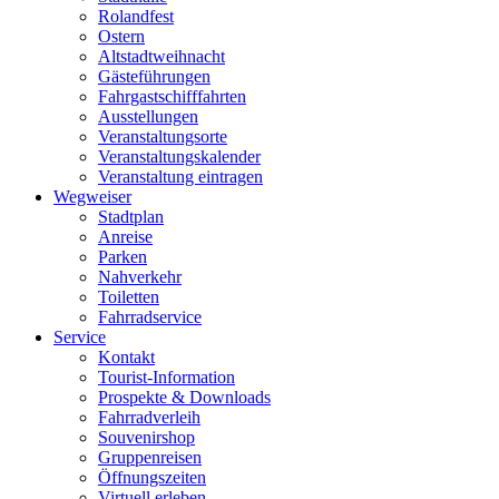
Rolandfest
Ostern
Altstadtweihnacht
Gästeführungen
Fahrgastschifffahrten
Ausstellungen
Veranstaltungsorte
Veranstaltungskalender
Veranstaltung eintragen
Wegweiser
Stadtplan
Anreise
Parken
Nahverkehr
Toiletten
Fahrradservice
Service
Kontakt
Tourist-Information
Prospekte & Downloads
Fahrradverleih
Souvenirshop
Gruppenreisen
Öffnungszeiten
Virtuell erleben