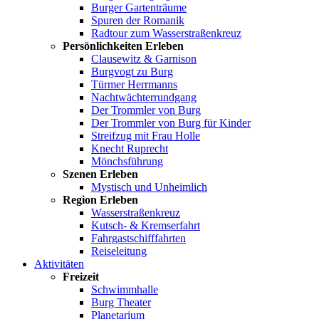
Burger Gartenträume
Spuren der Romanik
Radtour zum Wasserstraßenkreuz
Persönlichkeiten Erleben
Clausewitz & Garnison
Burgvogt zu Burg
Türmer Herrmanns
Nachtwächterrundgang
Der Trommler von Burg
Der Trommler von Burg für Kinder
Streifzug mit Frau Holle
Knecht Ruprecht
Mönchsführung
Szenen Erleben
Mystisch und Unheimlich
Region Erleben
Wasserstraßenkreuz
Kutsch- & Kremserfahrt
Fahrgastschifffahrten
Reiseleitung
Aktivitäten
Freizeit
Schwimmhalle
Burg Theater
Planetarium