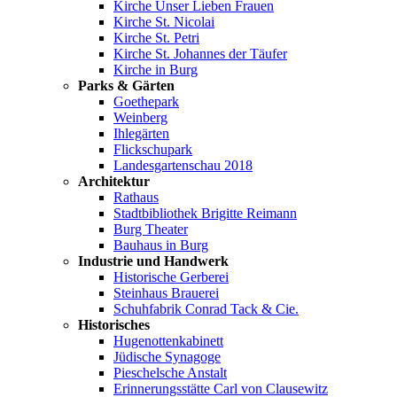
Kirche Unser Lieben Frauen
Kirche St. Nicolai
Kirche St. Petri
Kirche St. Johannes der Täufer
Kirche in Burg
Parks & Gärten
Goethepark
Weinberg
Ihlegärten
Flickschupark
Landesgartenschau 2018
Architektur
Rathaus
Stadtbibliothek Brigitte Reimann
Burg Theater
Bauhaus in Burg
Industrie und Handwerk
Historische Gerberei
Steinhaus Brauerei
Schuhfabrik Conrad Tack & Cie.
Historisches
Hugenottenkabinett
Jüdische Synagoge
Pieschelsche Anstalt
Erinnerungsstätte Carl von Clausewitz