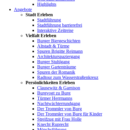
Highlights
Angebote
Stadt Erleben
Stadtführung
Stadtführung barrierefrei
Interaktive Zeitreise
Vielfalt Erleben
Burger Biergeschichten
Altstadt & Türme
Spuren Brigitte Reimann
Architekturspaziergang
Burger Stuhlgang
Burger Gartenträume
Spuren der Romanik
Radtour zum Wasserstraßenkreuz
Persönlichkeiten Erleben
Clausewitz & Garnison
Burgvogt zu Burg
Türmer Herrmanns
Nachtwächterrundgang
Der Trommler von Burg
Der Trommler von Burg für Kinder
Streifzug mit Frau Holle
Knecht Ruprecht
Mönchsführung