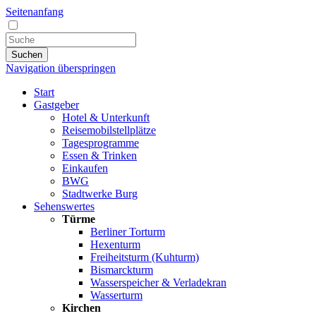
Seitenanfang
Suchen
Navigation überspringen
Start
Gastgeber
Hotel & Unterkunft
Reisemobilstellplätze
Tagesprogramme
Essen & Trinken
Einkaufen
BWG
Stadtwerke Burg
Sehenswertes
Türme
Berliner Torturm
Hexenturm
Freiheitsturm (Kuhturm)
Bismarckturm
Wasserspeicher & Verladekran
Wasserturm
Kirchen