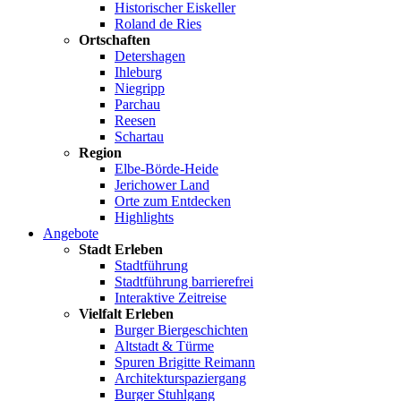
Historischer Eiskeller
Roland de Ries
Ortschaften
Detershagen
Ihleburg
Niegripp
Parchau
Reesen
Schartau
Region
Elbe-Börde-Heide
Jerichower Land
Orte zum Entdecken
Highlights
Angebote
Stadt Erleben
Stadtführung
Stadtführung barrierefrei
Interaktive Zeitreise
Vielfalt Erleben
Burger Biergeschichten
Altstadt & Türme
Spuren Brigitte Reimann
Architekturspaziergang
Burger Stuhlgang