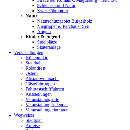
Straße der Romanik: Magdeburg - Jerichow
Schleusen und Natur
Zwei-Fährentour
Natur
Naturschutzgebiet Bürgerholz
Niegripper & Parchauer See
Angeln
Kinder & Jugend
Spielplätze
Skateranlage
Veranstaltungen
Höhepunkte
Stadthalle
Rolandfest
Ostern
Altstadtweihnacht
Gästeführungen
Fahrgastschifffahrten
Ausstellungen
Veranstaltungsorte
Veranstaltungskalender
Veranstaltung eintragen
Wegweiser
Stadtplan
Anreise