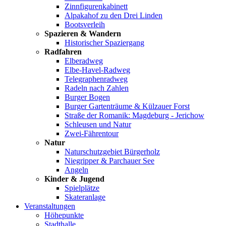
Zinnfigurenkabinett
Alpakahof zu den Drei Linden
Bootsverleih
Spazieren & Wandern
Historischer Spaziergang
Radfahren
Elberadweg
Elbe-Havel-Radweg
Telegraphenradweg
Radeln nach Zahlen
Burger Bogen
Burger Gartenträume & Külzauer Forst
Straße der Romanik: Magdeburg - Jerichow
Schleusen und Natur
Zwei-Fährentour
Natur
Naturschutzgebiet Bürgerholz
Niegripper & Parchauer See
Angeln
Kinder & Jugend
Spielplätze
Skateranlage
Veranstaltungen
Höhepunkte
Stadthalle