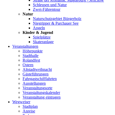
Straße der Romanik: Magdeburg - Jerichow
Schleusen und Natur
Zwei-Fährentour
Natur
Naturschutzgebiet Bürgerholz
Niegripper & Parchauer See
Angeln
Kinder & Jugend
Spielplätze
Skateranlage
Veranstaltungen
Höhepunkte
Stadthalle
Rolandfest
Ostern
Altstadtweihnacht
Gästeführungen
Fahrgastschifffahrten
Ausstellungen
Veranstaltungsorte
Veranstaltungskalender
Veranstaltung eintragen
Wegweiser
Stadtplan
Anreise