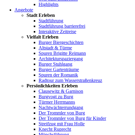
Highlights
Angebote
Stadt Erleben
Stadtführung
Stadtführung barrierefrei
Interaktive Zeitreise
Vielfalt Erleben
Burger Biergeschichten
Altstadt & Türme
Spuren Brigitte Reimann
Architekturspaziergang
Burger Stuhlgang
Burger Gartenträume
Spuren der Romanik
Radtour zum Wasserstraßenkreuz
Persönlichkeiten Erleben
Clausewitz & Garnison
Burgvogt zu Burg
Türmer Herrmanns
Nachtwächterrundgang
Der Trommler von Burg
Der Trommler von Burg für Kinder
Streifzug mit Frau Holle
Knecht Ruprecht
Mönchsführung