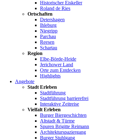
Historischer Eiskeller
Roland de Ries
Ortschaften
Detershagen
Ihleburg
Niegripp
Parchau
Reesen
Schartau
Region
Elbe-Börde-Heide
Jerichower Land
Orte zum Entdecken
Highlights
Angebote
Stadt Erleben
Stadtführung
Stadtführung barrierefrei
Interaktive Zeitreise
Vielfalt Erleben
Burger Biergeschichten
Altstadt & Türme
Spuren Brigitte Reimann
Architekturspaziergang
Burger Stuhlgang