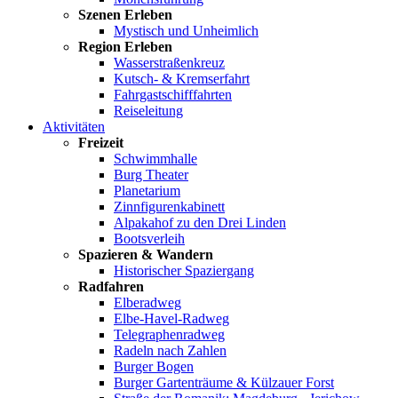
Szenen Erleben
Mystisch und Unheimlich
Region Erleben
Wasserstraßenkreuz
Kutsch- & Kremserfahrt
Fahrgastschifffahrten
Reiseleitung
Aktivitäten
Freizeit
Schwimmhalle
Burg Theater
Planetarium
Zinnfigurenkabinett
Alpakahof zu den Drei Linden
Bootsverleih
Spazieren & Wandern
Historischer Spaziergang
Radfahren
Elberadweg
Elbe-Havel-Radweg
Telegraphenradweg
Radeln nach Zahlen
Burger Bogen
Burger Gartenträume & Külzauer Forst