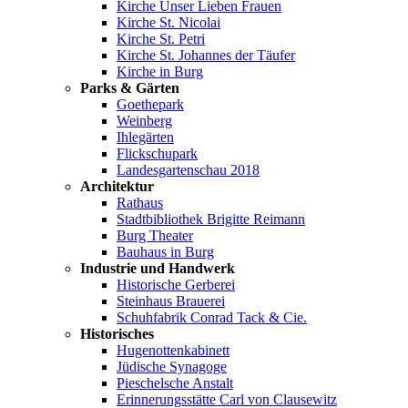
Kirche Unser Lieben Frauen
Kirche St. Nicolai
Kirche St. Petri
Kirche St. Johannes der Täufer
Kirche in Burg
Parks & Gärten
Goethepark
Weinberg
Ihlegärten
Flickschupark
Landesgartenschau 2018
Architektur
Rathaus
Stadtbibliothek Brigitte Reimann
Burg Theater
Bauhaus in Burg
Industrie und Handwerk
Historische Gerberei
Steinhaus Brauerei
Schuhfabrik Conrad Tack & Cie.
Historisches
Hugenottenkabinett
Jüdische Synagoge
Pieschelsche Anstalt
Erinnerungsstätte Carl von Clausewitz