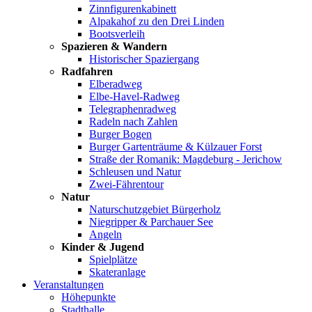
Zinnfigurenkabinett
Alpakahof zu den Drei Linden
Bootsverleih
Spazieren & Wandern
Historischer Spaziergang
Radfahren
Elberadweg
Elbe-Havel-Radweg
Telegraphenradweg
Radeln nach Zahlen
Burger Bogen
Burger Gartenträume & Külzauer Forst
Straße der Romanik: Magdeburg - Jerichow
Schleusen und Natur
Zwei-Fährentour
Natur
Naturschutzgebiet Bürgerholz
Niegripper & Parchauer See
Angeln
Kinder & Jugend
Spielplätze
Skateranlage
Veranstaltungen
Höhepunkte
Stadthalle