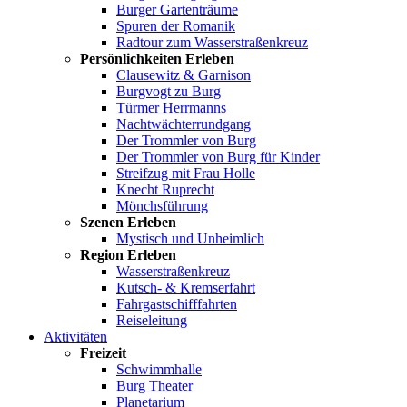
Burger Gartenträume
Spuren der Romanik
Radtour zum Wasserstraßenkreuz
Persönlichkeiten Erleben
Clausewitz & Garnison
Burgvogt zu Burg
Türmer Herrmanns
Nachtwächterrundgang
Der Trommler von Burg
Der Trommler von Burg für Kinder
Streifzug mit Frau Holle
Knecht Ruprecht
Mönchsführung
Szenen Erleben
Mystisch und Unheimlich
Region Erleben
Wasserstraßenkreuz
Kutsch- & Kremserfahrt
Fahrgastschifffahrten
Reiseleitung
Aktivitäten
Freizeit
Schwimmhalle
Burg Theater
Planetarium