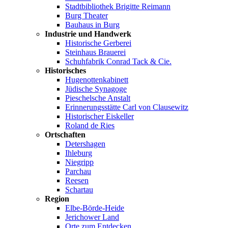
Stadtbibliothek Brigitte Reimann
Burg Theater
Bauhaus in Burg
Industrie und Handwerk
Historische Gerberei
Steinhaus Brauerei
Schuhfabrik Conrad Tack & Cie.
Historisches
Hugenottenkabinett
Jüdische Synagoge
Pieschelsche Anstalt
Erinnerungsstätte Carl von Clausewitz
Historischer Eiskeller
Roland de Ries
Ortschaften
Detershagen
Ihleburg
Niegripp
Parchau
Reesen
Schartau
Region
Elbe-Börde-Heide
Jerichower Land
Orte zum Entdecken