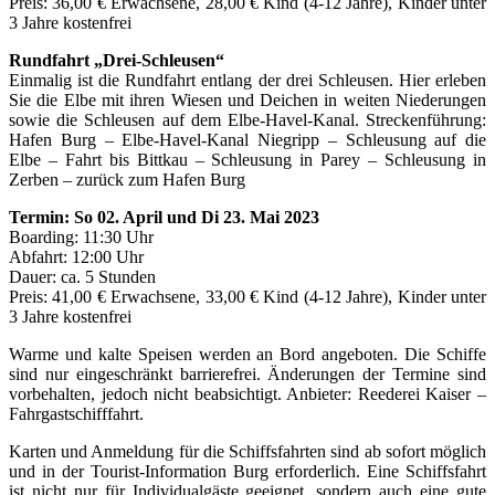
Preis: 36,00 € Erwachsene, 28,00 € Kind (4-12 Jahre), Kinder unter
3 Jahre kostenfrei
Rundfahrt „Drei-Schleusen“
Einmalig ist die Rundfahrt entlang der drei Schleusen. Hier erleben
Sie die Elbe mit ihren Wiesen und Deichen in weiten Niederungen
sowie die Schleusen auf dem Elbe-Havel-Kanal. Streckenführung:
Hafen Burg – Elbe-Havel-Kanal Niegripp – Schleusung auf die
Elbe – Fahrt bis Bittkau – Schleusung in Parey – Schleusung in
Zerben – zurück zum Hafen Burg
Termin: So 02. April und Di 23. Mai 2023
Boarding: 11:30 Uhr
Abfahrt: 12:00 Uhr
Dauer: ca. 5 Stunden
Preis: 41,00 € Erwachsene, 33,00 € Kind (4-12 Jahre), Kinder unter
3 Jahre kostenfrei
Warme und kalte Speisen werden an Bord angeboten. Die Schiffe
sind nur eingeschränkt barrierefrei. Änderungen der Termine sind
vorbehalten, jedoch nicht beabsichtigt. Anbieter: Reederei Kaiser –
Fahrgastschifffahrt.
Karten und Anmeldung für die Schiffsfahrten sind ab sofort möglich
und in der Tourist-Information Burg erforderlich. Eine Schiffsfahrt
ist nicht nur für Individualgäste geeignet, sondern auch eine gute