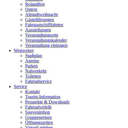
Rolandfest
Ostern
Altstadtweihnacht
Gästeführungen
Fahrgastschifffahrten
Ausstellungen
Veranstaltungsorte
Veranstaltungskalender
Veranstaltung eintragen
Wegweiser
Stadtplan
Anreise
Parken
Nahverkehr
Toiletten
Fahrradservice
Service
Kontakt
Tourist-Information
Prospekte & Downloads
Fahrradverleih
Souvenirshop
Gruppenreisen
Öffnungszeiten
Virtuell erleben