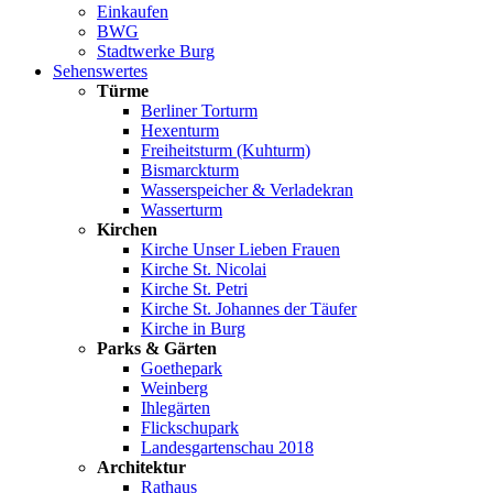
Einkaufen
BWG
Stadtwerke Burg
Sehenswertes
Türme
Berliner Torturm
Hexenturm
Freiheitsturm (Kuhturm)
Bismarckturm
Wasserspeicher & Verladekran
Wasserturm
Kirchen
Kirche Unser Lieben Frauen
Kirche St. Nicolai
Kirche St. Petri
Kirche St. Johannes der Täufer
Kirche in Burg
Parks & Gärten
Goethepark
Weinberg
Ihlegärten
Flickschupark
Landesgartenschau 2018
Architektur
Rathaus