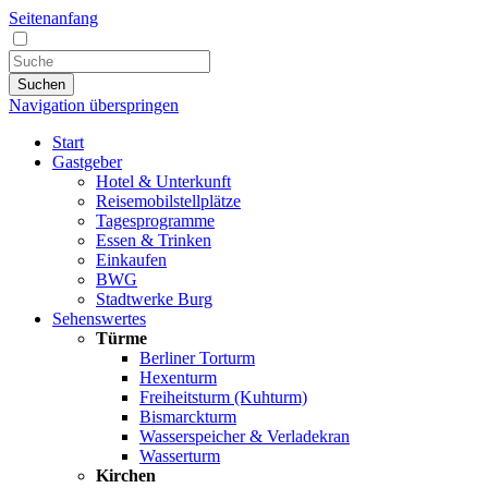
Seitenanfang
Suchen
Navigation überspringen
Start
Gastgeber
Hotel & Unterkunft
Reisemobilstellplätze
Tagesprogramme
Essen & Trinken
Einkaufen
BWG
Stadtwerke Burg
Sehenswertes
Türme
Berliner Torturm
Hexenturm
Freiheitsturm (Kuhturm)
Bismarckturm
Wasserspeicher & Verladekran
Wasserturm
Kirchen