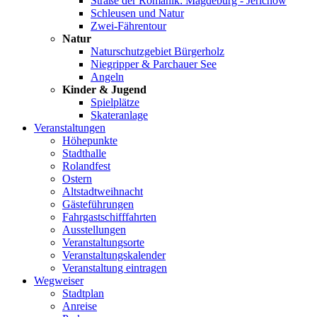
Straße der Romanik: Magdeburg - Jerichow
Schleusen und Natur
Zwei-Fährentour
Natur
Naturschutzgebiet Bürgerholz
Niegripper & Parchauer See
Angeln
Kinder & Jugend
Spielplätze
Skateranlage
Veranstaltungen
Höhepunkte
Stadthalle
Rolandfest
Ostern
Altstadtweihnacht
Gästeführungen
Fahrgastschifffahrten
Ausstellungen
Veranstaltungsorte
Veranstaltungskalender
Veranstaltung eintragen
Wegweiser
Stadtplan
Anreise