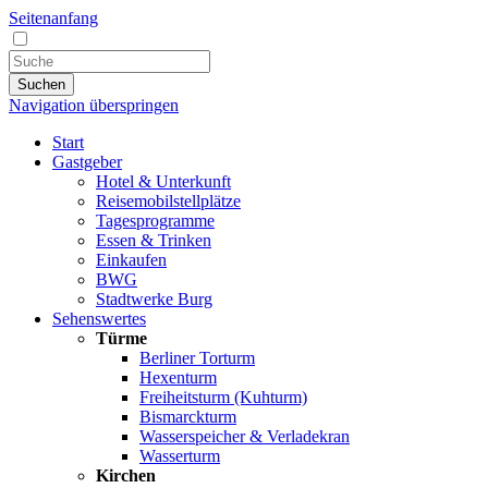
Seitenanfang
Suchen
Navigation überspringen
Start
Gastgeber
Hotel & Unterkunft
Reisemobilstellplätze
Tagesprogramme
Essen & Trinken
Einkaufen
BWG
Stadtwerke Burg
Sehenswertes
Türme
Berliner Torturm
Hexenturm
Freiheitsturm (Kuhturm)
Bismarckturm
Wasserspeicher & Verladekran
Wasserturm
Kirchen