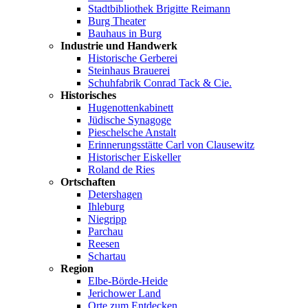
Stadtbibliothek Brigitte Reimann
Burg Theater
Bauhaus in Burg
Industrie und Handwerk
Historische Gerberei
Steinhaus Brauerei
Schuhfabrik Conrad Tack & Cie.
Historisches
Hugenottenkabinett
Jüdische Synagoge
Pieschelsche Anstalt
Erinnerungsstätte Carl von Clausewitz
Historischer Eiskeller
Roland de Ries
Ortschaften
Detershagen
Ihleburg
Niegripp
Parchau
Reesen
Schartau
Region
Elbe-Börde-Heide
Jerichower Land
Orte zum Entdecken