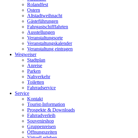
Rolandfest
Ostern
Altstadtweihnacht
Gästeführungen
Fahrgastschifffahrten
Ausstellungen
Veranstaltungsorte
Veranstaltungskalender
Veranstaltung eintragen
Wegweiser
Stadtplan
Anreise
Parken
Nahverkehr
Toiletten
Fahrradservice
Service
Kontakt
Tourist-Information
Prospekte & Downloads
Fahrradverleih
Souvenirshop
Gruppenreisen
Öffnungszeiten
Virtuell erleben