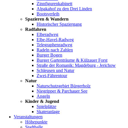
Zinnfigurenkabinett
Alpakahof zu den Drei Linden
Bootsverleih
Spazieren & Wandern
Historischer Spaziergang
Radfahren
Elberadweg
Elbe-Havel-Radweg
Telegraphenradweg
Radeln nach Zahlen
Burger Bogen
Burger Gartenträume & Külzauer Forst
Straße der Romanik: Magdeburg - Jerichow
Schleusen und Natur
Zwei-Fährentour
Natur
Naturschutzgebiet Bürgerholz
Niegripper & Parchauer See
Angeln
Kinder & Jugend
Spielplätze
Skateranlage
Veranstaltungen
Höhepunkte
Stadthalle