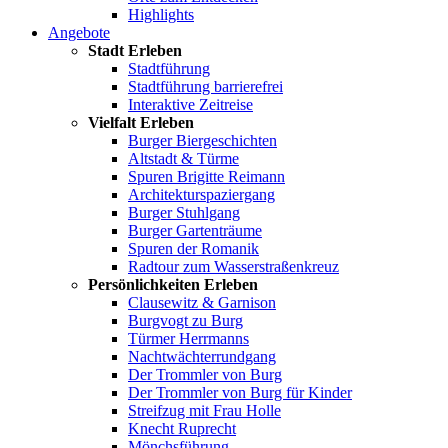
Highlights
Angebote
Stadt Erleben
Stadtführung
Stadtführung barrierefrei
Interaktive Zeitreise
Vielfalt Erleben
Burger Biergeschichten
Altstadt & Türme
Spuren Brigitte Reimann
Architekturspaziergang
Burger Stuhlgang
Burger Gartenträume
Spuren der Romanik
Radtour zum Wasserstraßenkreuz
Persönlichkeiten Erleben
Clausewitz & Garnison
Burgvogt zu Burg
Türmer Herrmanns
Nachtwächterrundgang
Der Trommler von Burg
Der Trommler von Burg für Kinder
Streifzug mit Frau Holle
Knecht Ruprecht
Mönchsführung