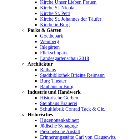
Kirche Unser Lieben Frauen
Kirche St. Nicolai
Kirche St. Petri
Kirche St. Johannes der Täufer
Kirche in Burg
Parks & Gärten
Goethepark
Weinberg
Ihlegärten
Flickschupark
Landesgartenschau 2018
Architektur
Rathaus
Stadtbibliothek Brigitte Reimann
Burg Theater
Bauhaus in Burg
Industrie und Handwerk
Historische Gerberei
Steinhaus Brauerei
Schuhfabrik Conrad Tack & Cie.
Historisches
Hugenottenkabinett
Jüdische Synagoge
Pieschelsche Anstalt
Erinnerungsstätte Carl von Clausewitz