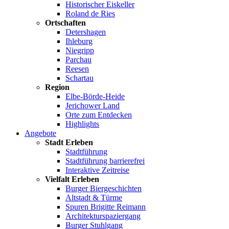
Historischer Eiskeller
Roland de Ries
Ortschaften
Detershagen
Ihleburg
Niegripp
Parchau
Reesen
Schartau
Region
Elbe-Börde-Heide
Jerichower Land
Orte zum Entdecken
Highlights
Angebote
Stadt Erleben
Stadtführung
Stadtführung barrierefrei
Interaktive Zeitreise
Vielfalt Erleben
Burger Biergeschichten
Altstadt & Türme
Spuren Brigitte Reimann
Architekturspaziergang
Burger Stuhlgang