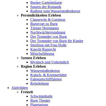
Burger Gartenträume
Spuren der Romanik
Radtour zum Wasserstraßenkreuz
Persönlichkeiten Erleben
Clausewitz & Garnison
Burgvogt zu Burg
Türmer Herrmanns
Nachtwächterrundgang
Der Trommler von Burg
Der Trommler von Burg für Kinder
Streifzug mit Frau Holle
Knecht Ruprecht
Mönchsführung
Szenen Erleben
Mystisch und Unheimlich
Region Erleben
Wasserstraßenkreuz
Kutsch- & Kremserfahrt
Fahrgastschifffahrten
Reiseleitung
Aktivitäten
Freizeit
Schwimmhalle
Burg Theater
Planetarium