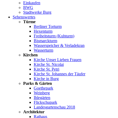
Einkaufen
BWG
Stadtwerke Burg
Sehenswertes
Türme
Berliner Torturm
Hexenturm
Freiheitsturm (Kuhturm)
Bismarckturm
Wasserspeicher & Verladekran
Wasserturm
Kirchen
Kirche Unser Lieben Frauen
Kirche St. Nicolai
Kirche St. Petri
Kirche St. Johannes der Täufer
Kirche in Burg
Parks & Gärten
Goethepark
Weinberg
Ihlegärten
Flickschupark
Landesgartenschau 2018
Architektur
Rathaus