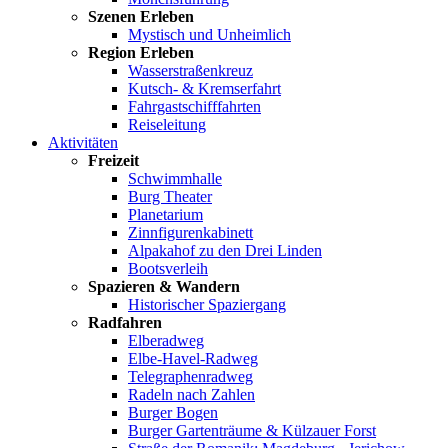
Szenen Erleben
Mystisch und Unheimlich
Region Erleben
Wasserstraßenkreuz
Kutsch- & Kremserfahrt
Fahrgastschifffahrten
Reiseleitung
Aktivitäten
Freizeit
Schwimmhalle
Burg Theater
Planetarium
Zinnfigurenkabinett
Alpakahof zu den Drei Linden
Bootsverleih
Spazieren & Wandern
Historischer Spaziergang
Radfahren
Elberadweg
Elbe-Havel-Radweg
Telegraphenradweg
Radeln nach Zahlen
Burger Bogen
Burger Gartenträume & Külzauer Forst