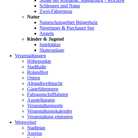
Straße der Romanik: Magdeburg - Jerichow
Schleusen und Natur
Zwei-Fährentour
Natur
Naturschutzgebiet Bürgerholz
Niegripper & Parchauer See
Angeln
Kinder & Jugend
Spielplätze
Skateranlage
Veranstaltungen
Höhepunkte
Stadthalle
Rolandfest
Ostern
Altstadtweihnacht
Gästeführungen
Fahrgastschifffahrten
Ausstellungen
Veranstaltungsorte
Veranstaltungskalender
Veranstaltung eintragen
Wegweiser
Stadtplan
Anreise