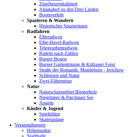
Zinnfigurenkabinett
Alpakahof zu den Drei Linden
Bootsverleih
Spazieren & Wandern
Historischer Spaziergang
Radfahren
Elberadweg
Elbe-Havel-Radweg
Telegraphenradweg
Radeln nach Zahlen
Burger Bogen
Burger Gartenträume & Külzauer Forst
Straße der Romanik: Magdeburg - Jerichow
Schleusen und Natur
Zwei-Fährentour
Natur
Naturschutzgebiet Bürgerholz
Niegripper & Parchauer See
Angeln
Kinder & Jugend
Spielplätze
Skateranlage
Veranstaltungen
Höhepunkte
Stadthalle