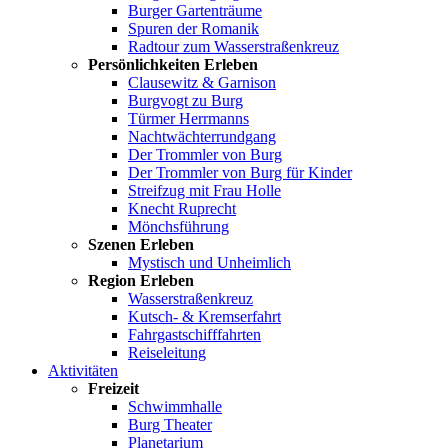
Burger Gartenträume
Spuren der Romanik
Radtour zum Wasserstraßenkreuz
Persönlichkeiten Erleben
Clausewitz & Garnison
Burgvogt zu Burg
Türmer Herrmanns
Nachtwächterrundgang
Der Trommler von Burg
Der Trommler von Burg für Kinder
Streifzug mit Frau Holle
Knecht Ruprecht
Mönchsführung
Szenen Erleben
Mystisch und Unheimlich
Region Erleben
Wasserstraßenkreuz
Kutsch- & Kremserfahrt
Fahrgastschifffahrten
Reiseleitung
Aktivitäten
Freizeit
Schwimmhalle
Burg Theater
Planetarium