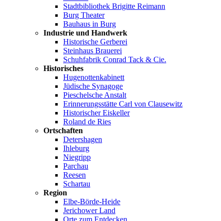
Stadtbibliothek Brigitte Reimann
Burg Theater
Bauhaus in Burg
Industrie und Handwerk
Historische Gerberei
Steinhaus Brauerei
Schuhfabrik Conrad Tack & Cie.
Historisches
Hugenottenkabinett
Jüdische Synagoge
Pieschelsche Anstalt
Erinnerungsstätte Carl von Clausewitz
Historischer Eiskeller
Roland de Ries
Ortschaften
Detershagen
Ihleburg
Niegripp
Parchau
Reesen
Schartau
Region
Elbe-Börde-Heide
Jerichower Land
Orte zum Entdecken