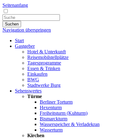
Seitenanfang
Suchen
Navigation überspringen
Start
Gastgeber
Hotel & Unterkunft
Reisemobilstellplätze
Tagesprogramme
Essen & Trinken
Einkaufen
BWG
Stadtwerke Burg
Sehenswertes
Türme
Berliner Torturm
Hexenturm
Freiheitsturm (Kuhturm)
Bismarckturm
Wasserspeicher & Verladekran
Wasserturm
Kirchen