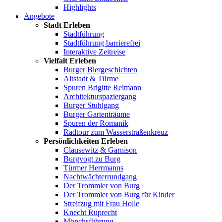
Highlights
Angebote
Stadt Erleben
Stadtführung
Stadtführung barrierefrei
Interaktive Zeitreise
Vielfalt Erleben
Burger Biergeschichten
Altstadt & Türme
Spuren Brigitte Reimann
Architekturspaziergang
Burger Stuhlgang
Burger Gartenträume
Spuren der Romanik
Radtour zum Wasserstraßenkreuz
Persönlichkeiten Erleben
Clausewitz & Garnison
Burgvogt zu Burg
Türmer Herrmanns
Nachtwächterrundgang
Der Trommler von Burg
Der Trommler von Burg für Kinder
Streifzug mit Frau Holle
Knecht Ruprecht
Mönchsführung