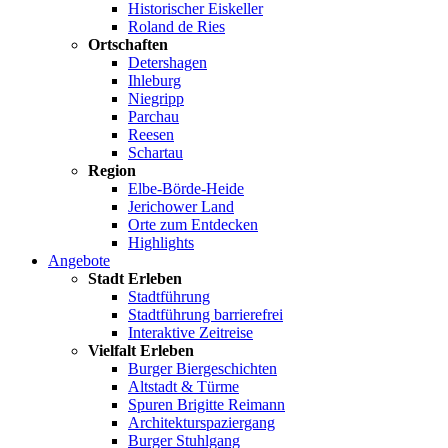
Historischer Eiskeller
Roland de Ries
Ortschaften
Detershagen
Ihleburg
Niegripp
Parchau
Reesen
Schartau
Region
Elbe-Börde-Heide
Jerichower Land
Orte zum Entdecken
Highlights
Angebote
Stadt Erleben
Stadtführung
Stadtführung barrierefrei
Interaktive Zeitreise
Vielfalt Erleben
Burger Biergeschichten
Altstadt & Türme
Spuren Brigitte Reimann
Architekturspaziergang
Burger Stuhlgang