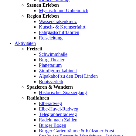
Szenen Erleben
Mystisch und Unheimlich
Region Erleben
Wasserstraßenkreuz
Kutsch- & Kremserfahrt
Fahrgastschifffahrten
Reiseleitung
Aktivitäten
Freizeit
Schwimmhalle
Burg Theater
Planetarium
Zinnfigurenkabinett
Alpakahof zu den Drei Linden
Bootsverleih
Spazieren & Wandern
Historischer Spaziergang
Radfahren
Elberadweg
Elbe-Havel-Radweg
Telegraphenradweg
Radeln nach Zahlen
Burger Bogen
Burger Gartenträume & Külzauer Forst