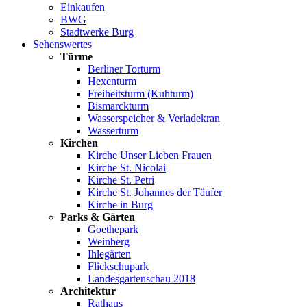
Einkaufen
BWG
Stadtwerke Burg
Sehenswertes
Türme
Berliner Torturm
Hexenturm
Freiheitsturm (Kuhturm)
Bismarckturm
Wasserspeicher & Verladekran
Wasserturm
Kirchen
Kirche Unser Lieben Frauen
Kirche St. Nicolai
Kirche St. Petri
Kirche St. Johannes der Täufer
Kirche in Burg
Parks & Gärten
Goethepark
Weinberg
Ihlegärten
Flickschupark
Landesgartenschau 2018
Architektur
Rathaus