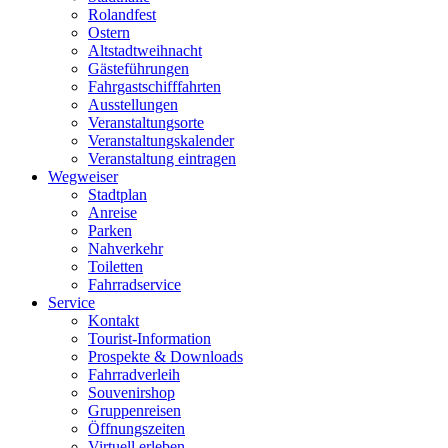
Rolandfest
Ostern
Altstadtweihnacht
Gästeführungen
Fahrgastschifffahrten
Ausstellungen
Veranstaltungsorte
Veranstaltungskalender
Veranstaltung eintragen
Wegweiser
Stadtplan
Anreise
Parken
Nahverkehr
Toiletten
Fahrradservice
Service
Kontakt
Tourist-Information
Prospekte & Downloads
Fahrradverleih
Souvenirshop
Gruppenreisen
Öffnungszeiten
Virtuell erleben