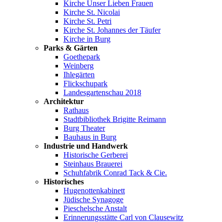
Kirche Unser Lieben Frauen
Kirche St. Nicolai
Kirche St. Petri
Kirche St. Johannes der Täufer
Kirche in Burg
Parks & Gärten
Goethepark
Weinberg
Ihlegärten
Flickschupark
Landesgartenschau 2018
Architektur
Rathaus
Stadtbibliothek Brigitte Reimann
Burg Theater
Bauhaus in Burg
Industrie und Handwerk
Historische Gerberei
Steinhaus Brauerei
Schuhfabrik Conrad Tack & Cie.
Historisches
Hugenottenkabinett
Jüdische Synagoge
Pieschelsche Anstalt
Erinnerungsstätte Carl von Clausewitz