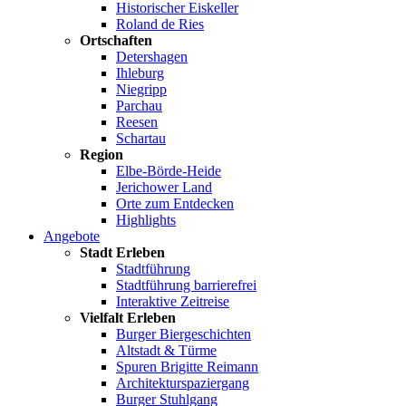
Historischer Eiskeller
Roland de Ries
Ortschaften
Detershagen
Ihleburg
Niegripp
Parchau
Reesen
Schartau
Region
Elbe-Börde-Heide
Jerichower Land
Orte zum Entdecken
Highlights
Angebote
Stadt Erleben
Stadtführung
Stadtführung barrierefrei
Interaktive Zeitreise
Vielfalt Erleben
Burger Biergeschichten
Altstadt & Türme
Spuren Brigitte Reimann
Architekturspaziergang
Burger Stuhlgang