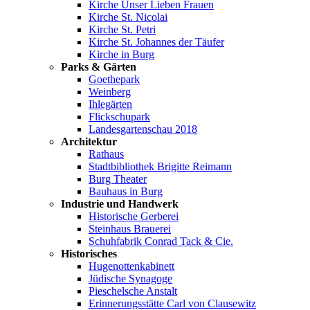
Kirche Unser Lieben Frauen
Kirche St. Nicolai
Kirche St. Petri
Kirche St. Johannes der Täufer
Kirche in Burg
Parks & Gärten
Goethepark
Weinberg
Ihlegärten
Flickschupark
Landesgartenschau 2018
Architektur
Rathaus
Stadtbibliothek Brigitte Reimann
Burg Theater
Bauhaus in Burg
Industrie und Handwerk
Historische Gerberei
Steinhaus Brauerei
Schuhfabrik Conrad Tack & Cie.
Historisches
Hugenottenkabinett
Jüdische Synagoge
Pieschelsche Anstalt
Erinnerungsstätte Carl von Clausewitz