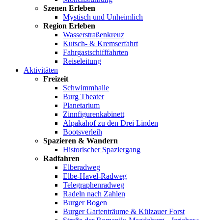
Szenen Erleben
Mystisch und Unheimlich
Region Erleben
Wasserstraßenkreuz
Kutsch- & Kremserfahrt
Fahrgastschifffahrten
Reiseleitung
Aktivitäten
Freizeit
Schwimmhalle
Burg Theater
Planetarium
Zinnfigurenkabinett
Alpakahof zu den Drei Linden
Bootsverleih
Spazieren & Wandern
Historischer Spaziergang
Radfahren
Elberadweg
Elbe-Havel-Radweg
Telegraphenradweg
Radeln nach Zahlen
Burger Bogen
Burger Gartenträume & Külzauer Forst