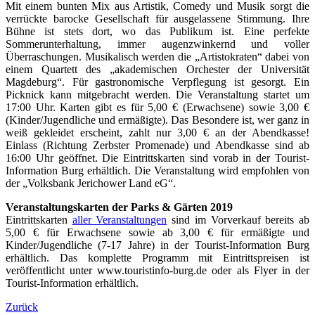
Mit einem bunten Mix aus Artistik, Comedy und Musik sorgt die
verrückte barocke Gesellschaft für ausgelassene Stimmung. Ihre
Bühne ist stets dort, wo das Publikum ist. Eine perfekte
Sommerunterhaltung, immer augenzwinkernd und voller
Überraschungen. Musikalisch werden die „Artistokraten“ dabei von
einem Quartett des „akademischen Orchester der Universität
Magdeburg“. Für gastronomische Verpflegung ist gesorgt. Ein
Picknick kann mitgebracht werden. Die Veranstaltung startet um
17:00 Uhr. Karten gibt es für 5,00 € (Erwachsene) sowie 3,00 €
(Kinder/Jugendliche und ermäßigte). Das Besondere ist, wer ganz in
weiß gekleidet erscheint, zahlt nur 3,00 € an der Abendkasse!
Einlass (Richtung Zerbster Promenade) und Abendkasse sind ab
16:00 Uhr geöffnet. Die Eintrittskarten sind vorab in der Tourist-
Information Burg erhältlich. Die Veranstaltung wird empfohlen von
der „Volksbank Jerichower Land eG“.
Veranstaltungskarten der Parks & Gärten 2019
Eintrittskarten
aller Veranstaltungen
sind im Vorverkauf bereits ab
5,00 € für Erwachsene sowie ab 3,00 € für ermäßigte und
Kinder/Jugendliche (7-17 Jahre) in der Tourist-Information Burg
erhältlich. Das komplette Programm mit Eintrittspreisen ist
veröffentlicht unter www.touristinfo-burg.de oder als Flyer in der
Tourist-Information erhältlich.
Zurück