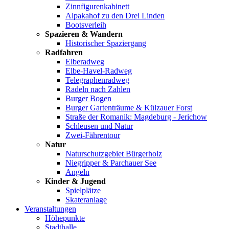
Zinnfigurenkabinett
Alpakahof zu den Drei Linden
Bootsverleih
Spazieren & Wandern
Historischer Spaziergang
Radfahren
Elberadweg
Elbe-Havel-Radweg
Telegraphenradweg
Radeln nach Zahlen
Burger Bogen
Burger Gartenträume & Külzauer Forst
Straße der Romanik: Magdeburg - Jerichow
Schleusen und Natur
Zwei-Fährentour
Natur
Naturschutzgebiet Bürgerholz
Niegripper & Parchauer See
Angeln
Kinder & Jugend
Spielplätze
Skateranlage
Veranstaltungen
Höhepunkte
Stadthalle