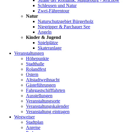
Straße der Romanik: Magdeburg - Jerichow
Schleusen und Natur
Zwei-Fährentour
Natur
Naturschutzgebiet Bürgerholz
Niegripper & Parchauer See
Angeln
Kinder & Jugend
Spielplätze
Skateranlage
Veranstaltungen
Höhepunkte
Stadthalle
Rolandfest
Ostern
Altstadtweihnacht
Gästeführungen
Fahrgastschifffahrten
Ausstellungen
Veranstaltungsorte
Veranstaltungskalender
Veranstaltung eintragen
Wegweiser
Stadtplan
Anreise