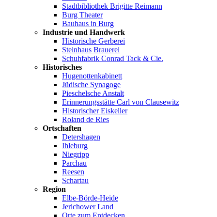
Stadtbibliothek Brigitte Reimann
Burg Theater
Bauhaus in Burg
Industrie und Handwerk
Historische Gerberei
Steinhaus Brauerei
Schuhfabrik Conrad Tack & Cie.
Historisches
Hugenottenkabinett
Jüdische Synagoge
Pieschelsche Anstalt
Erinnerungsstätte Carl von Clausewitz
Historischer Eiskeller
Roland de Ries
Ortschaften
Detershagen
Ihleburg
Niegripp
Parchau
Reesen
Schartau
Region
Elbe-Börde-Heide
Jerichower Land
Orte zum Entdecken