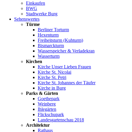
Einkaufen
BWG
Stadtwerke Burg
Sehenswertes
Türme
Berliner Torturm
Hexenturm
Freiheitsturm (Kuhturm)
Bismarckturm
Wasserspeicher & Verladekran
Wasserturm
Kirchen
Kirche Unser Lieben Frauen
Kirche St. Nicolai
Kirche St. Petri
Kirche St. Johannes der Täufer
Kirche in Burg
Parks & Gärten
Goethepark
Weinberg
Ihlegärten
Flickschupark
Landesgartenschau 2018
Architektur
Rathaus