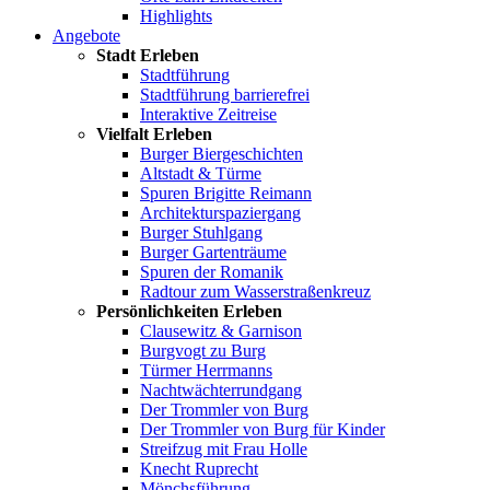
Highlights
Angebote
Stadt Erleben
Stadtführung
Stadtführung barrierefrei
Interaktive Zeitreise
Vielfalt Erleben
Burger Biergeschichten
Altstadt & Türme
Spuren Brigitte Reimann
Architekturspaziergang
Burger Stuhlgang
Burger Gartenträume
Spuren der Romanik
Radtour zum Wasserstraßenkreuz
Persönlichkeiten Erleben
Clausewitz & Garnison
Burgvogt zu Burg
Türmer Herrmanns
Nachtwächterrundgang
Der Trommler von Burg
Der Trommler von Burg für Kinder
Streifzug mit Frau Holle
Knecht Ruprecht
Mönchsführung