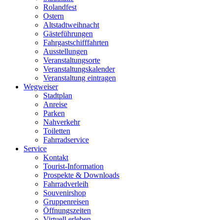
Rolandfest
Ostern
Altstadtweihnacht
Gästeführungen
Fahrgastschifffahrten
Ausstellungen
Veranstaltungsorte
Veranstaltungskalender
Veranstaltung eintragen
Wegweiser
Stadtplan
Anreise
Parken
Nahverkehr
Toiletten
Fahrradservice
Service
Kontakt
Tourist-Information
Prospekte & Downloads
Fahrradverleih
Souvenirshop
Gruppenreisen
Öffnungszeiten
Virtuell erleben