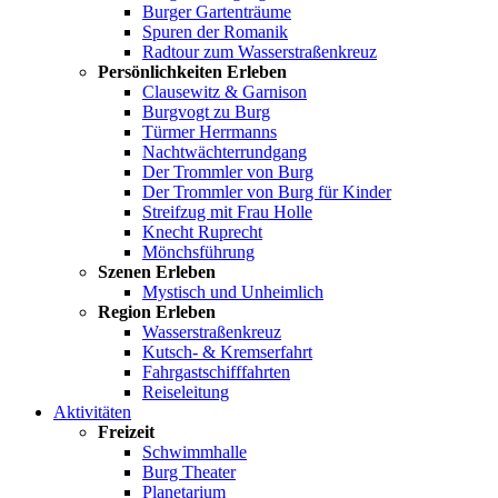
Burger Gartenträume
Spuren der Romanik
Radtour zum Wasserstraßenkreuz
Persönlichkeiten Erleben
Clausewitz & Garnison
Burgvogt zu Burg
Türmer Herrmanns
Nachtwächterrundgang
Der Trommler von Burg
Der Trommler von Burg für Kinder
Streifzug mit Frau Holle
Knecht Ruprecht
Mönchsführung
Szenen Erleben
Mystisch und Unheimlich
Region Erleben
Wasserstraßenkreuz
Kutsch- & Kremserfahrt
Fahrgastschifffahrten
Reiseleitung
Aktivitäten
Freizeit
Schwimmhalle
Burg Theater
Planetarium