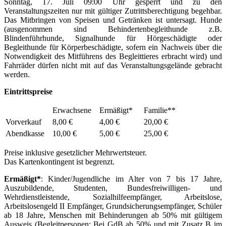
Sonntag, 17. Juli 09:00 Uhr gesperrt und zu den
Veranstaltungszeiten nur mit gültiger Zutrittsberechtigung begehbar.
Das Mitbringen von Speisen und Getränken ist untersagt. Hunde
(ausgenommen sind Behindertenbegleithunde z.B.
Blindenführhunde, Signalhunde für Hörgeschädigte oder
Begleithunde für Körperbeschädigte, sofern ein Nachweis über die
Notwendigkeit des Mitführens des Begleittieres erbracht wird) und
Fahrräder dürfen nicht mit auf das Veranstaltungsgelände gebracht
werden.
Eintrittspreise
Erwachsene
Ermäßigt*
Familie**
Vorverkauf
8,00 €
4,00 €
20,00 €
Abendkasse
10,00 €
5,00 €
25,00 €
Preise inklusive gesetzlicher Mehrwertsteuer.
Das Kartenkontingent ist begrenzt.
Ermäßigt*
: Kinder/Jugendliche im Alter von 7 bis 17 Jahre,
Auszubildende, Studenten, Bundesfreiwilligen- und
Wehrdienstleistende, Sozialhilfeempfänger, Arbeitslose,
Arbeitslosengeld II Empfänger, Grundsicherungsempfänger, Schüler
ab 18 Jahre, Menschen mit Behinderungen ab 50% mit gültigem
Ausweis (Begleitpersonen: Bei GdB ab 50% und mit Zusatz B im