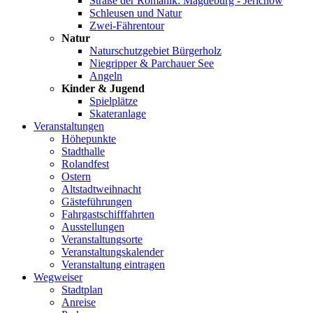
Straße der Romanik: Magdeburg - Jerichow
Schleusen und Natur
Zwei-Fährentour
Natur
Naturschutzgebiet Bürgerholz
Niegripper & Parchauer See
Angeln
Kinder & Jugend
Spielplätze
Skateranlage
Veranstaltungen
Höhepunkte
Stadthalle
Rolandfest
Ostern
Altstadtweihnacht
Gästeführungen
Fahrgastschifffahrten
Ausstellungen
Veranstaltungsorte
Veranstaltungskalender
Veranstaltung eintragen
Wegweiser
Stadtplan
Anreise