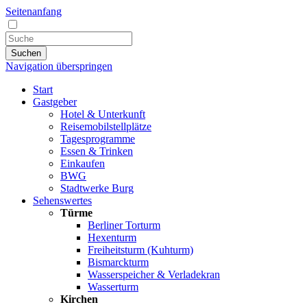
Seitenanfang
Suchen
Navigation überspringen
Start
Gastgeber
Hotel & Unterkunft
Reisemobilstellplätze
Tagesprogramme
Essen & Trinken
Einkaufen
BWG
Stadtwerke Burg
Sehenswertes
Türme
Berliner Torturm
Hexenturm
Freiheitsturm (Kuhturm)
Bismarckturm
Wasserspeicher & Verladekran
Wasserturm
Kirchen