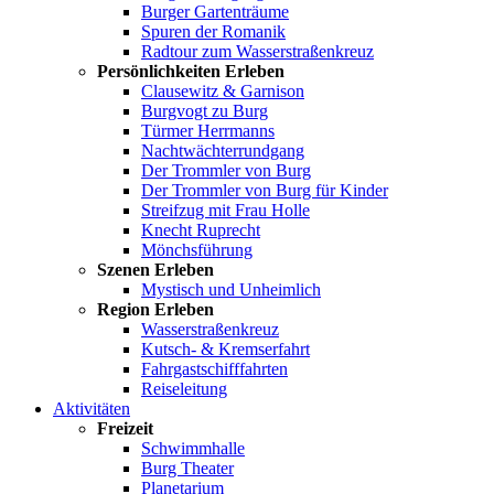
Burger Gartenträume
Spuren der Romanik
Radtour zum Wasserstraßenkreuz
Persönlichkeiten Erleben
Clausewitz & Garnison
Burgvogt zu Burg
Türmer Herrmanns
Nachtwächterrundgang
Der Trommler von Burg
Der Trommler von Burg für Kinder
Streifzug mit Frau Holle
Knecht Ruprecht
Mönchsführung
Szenen Erleben
Mystisch und Unheimlich
Region Erleben
Wasserstraßenkreuz
Kutsch- & Kremserfahrt
Fahrgastschifffahrten
Reiseleitung
Aktivitäten
Freizeit
Schwimmhalle
Burg Theater
Planetarium