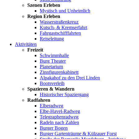
Szenen Erleben
Mystisch und Unheimlich
Region Erleben
Wasserstraßenkreuz
Kutsch- & Kremserfahrt
Fahrgastschifffahrten
Reiseleitung
Aktivitäten
Freizeit
Schwimmhalle
Burg Theater
Planetarium
Zinnfigurenkabinett
Alpakahof zu den Drei Linden
Bootsverleih
Spazieren & Wandern
Historischer Spaziergang
Radfahren
Elberadweg
Elbe-Havel-Radweg
Telegraphenradweg
Radeln nach Zahlen
Burger Bogen
Burger Gartenträume & Külzauer Forst