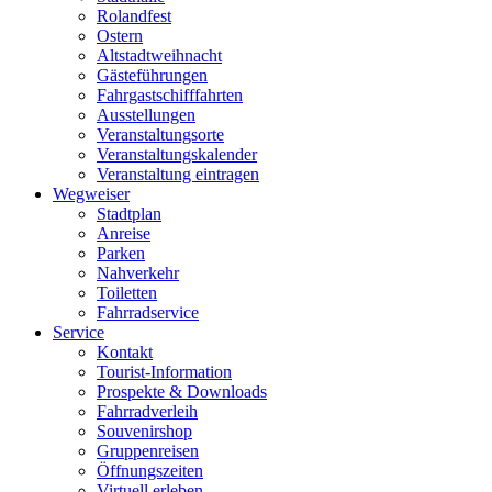
Rolandfest
Ostern
Altstadtweihnacht
Gästeführungen
Fahrgastschifffahrten
Ausstellungen
Veranstaltungsorte
Veranstaltungskalender
Veranstaltung eintragen
Wegweiser
Stadtplan
Anreise
Parken
Nahverkehr
Toiletten
Fahrradservice
Service
Kontakt
Tourist-Information
Prospekte & Downloads
Fahrradverleih
Souvenirshop
Gruppenreisen
Öffnungszeiten
Virtuell erleben