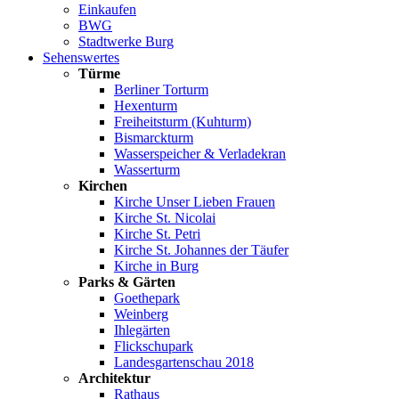
Einkaufen
BWG
Stadtwerke Burg
Sehenswertes
Türme
Berliner Torturm
Hexenturm
Freiheitsturm (Kuhturm)
Bismarckturm
Wasserspeicher & Verladekran
Wasserturm
Kirchen
Kirche Unser Lieben Frauen
Kirche St. Nicolai
Kirche St. Petri
Kirche St. Johannes der Täufer
Kirche in Burg
Parks & Gärten
Goethepark
Weinberg
Ihlegärten
Flickschupark
Landesgartenschau 2018
Architektur
Rathaus