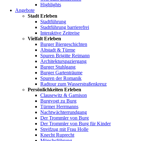
Highlights
Angebote
Stadt Erleben
Stadtführung
Stadtführung barrierefrei
Interaktive Zeitreise
Vielfalt Erleben
Burger Biergeschichten
Altstadt & Türme
Spuren Brigitte Reimann
Architekturspaziergang
Burger Stuhlgang
Burger Gartenträume
Spuren der Romanik
Radtour zum Wasserstraßenkreuz
Persönlichkeiten Erleben
Clausewitz & Garnison
Burgvogt zu Burg
Türmer Herrmanns
Nachtwächterrundgang
Der Trommler von Burg
Der Trommler von Burg für Kinder
Streifzug mit Frau Holle
Knecht Ruprecht
Mönchsführung