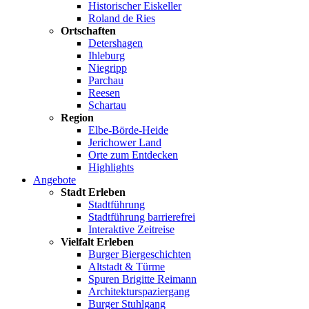
Historischer Eiskeller
Roland de Ries
Ortschaften
Detershagen
Ihleburg
Niegripp
Parchau
Reesen
Schartau
Region
Elbe-Börde-Heide
Jerichower Land
Orte zum Entdecken
Highlights
Angebote
Stadt Erleben
Stadtführung
Stadtführung barrierefrei
Interaktive Zeitreise
Vielfalt Erleben
Burger Biergeschichten
Altstadt & Türme
Spuren Brigitte Reimann
Architekturspaziergang
Burger Stuhlgang