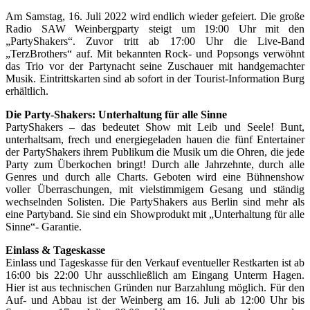
Am Samstag, 16. Juli 2022 wird endlich wieder gefeiert. Die große
Radio SAW Weinbergparty steigt um 19:00 Uhr mit den
„PartyShakers“. Zuvor tritt ab 17:00 Uhr die Live-Band
„TerzBrothers“ auf. Mit bekannten Rock- und Popsongs verwöhnt
das Trio vor der Partynacht seine Zuschauer mit handgemachter
Musik. Eintrittskarten sind ab sofort in der Tourist-Information Burg
erhältlich.
Die Party-Shakers: Unterhaltung für alle Sinne
PartyShakers – das bedeutet Show mit Leib und Seele! Bunt,
unterhaltsam, frech und energiegeladen hauen die fünf Entertainer
der PartyShakers ihrem Publikum die Musik um die Ohren, die jede
Party zum Überkochen bringt! Durch alle Jahrzehnte, durch alle
Genres und durch alle Charts. Geboten wird eine Bühnenshow
voller Überraschungen, mit vielstimmigem Gesang und ständig
wechselnden Solisten. Die PartyShakers aus Berlin sind mehr als
eine Partyband. Sie sind ein Showprodukt mit „Unterhaltung für alle
Sinne“- Garantie.
Einlass & Tageskasse
Einlass und Tageskasse für den Verkauf eventueller Restkarten ist ab
16:00 bis 22:00 Uhr ausschließlich am Eingang Unterm Hagen.
Hier ist aus technischen Gründen nur Barzahlung möglich. Für den
Auf- und Abbau ist der Weinberg am 16. Juli ab 12:00 Uhr bis