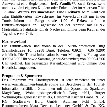
Ausweis ist eine Begleitperson frei).
Familie**
: Zwei Erwachsene
und bis zu drei eigenen Kindern oder Enkelkinder im Alter von 7 bis
17 Jahre.
Weitere Preisnachlässe:
Eine Freikarte
beim Kauf von
zehn Eintrittskarten „Erwachsene“ im Vorverkauf (gilt nur in der
Tourist-Information Burg) sowie
1,00 € Erlass
auf den
Eintrittskartenpreis an Tageskasse bei der Anreise mit ÖPNV
(Tagesgültige Fahrkarte gilt als Nachweis; gilt nur beim Kauf an der
Tageskasse vor Ort).
Kartenverkauf
Die Eintrittskarten sind vorab in der Tourist-Information Burg
(Bahnhofstraße 10, 39288 Burg, Telefon: 03921 – 636 9290)
erhältlich. Die Tourist-Information ist von Montag bis Freitag von
09:00-18:00 Uhr sowie Samstag (April-September) von 09:00-13:00
Uhr geöffnet. Ein begrenztes Kartenkontingent wird Online über
Biberticket angeboten.
Programm & Sponsoren
Das Programm mit Eintrittspreisen ist jetzt veröffentlicht unter
www.veranstaltungen-burg.de sowie als Broschüre in der Tourist-
Information erhältlich. Zusammen mit den Sponsoren: Sparkasse
MagdeBurg, Wohnungsbaugesellschaft Burg mbH, Burger
Wohnungsbaugenossenschaft eG, Bauformat Küchen GmbH & Co.
KG, Stadtwerke Burg GmbH, Autohaus Pohl GmbH,
Bauunternehmen Mara Deckert, Lenneper GmbH & Co. KG,