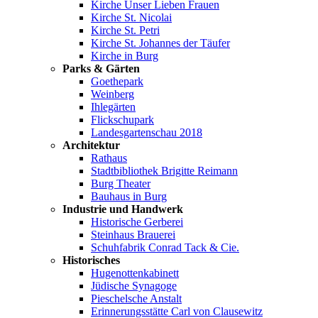
Kirche Unser Lieben Frauen
Kirche St. Nicolai
Kirche St. Petri
Kirche St. Johannes der Täufer
Kirche in Burg
Parks & Gärten
Goethepark
Weinberg
Ihlegärten
Flickschupark
Landesgartenschau 2018
Architektur
Rathaus
Stadtbibliothek Brigitte Reimann
Burg Theater
Bauhaus in Burg
Industrie und Handwerk
Historische Gerberei
Steinhaus Brauerei
Schuhfabrik Conrad Tack & Cie.
Historisches
Hugenottenkabinett
Jüdische Synagoge
Pieschelsche Anstalt
Erinnerungsstätte Carl von Clausewitz