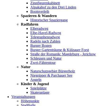
Zinnfigurenkabinett
Alpakahof zu den Drei Linden
Bootsverleih
Spazieren & Wandern
Historischer Spaziergang
Radfahren
Elberadweg
Elbe-Havel-Radweg
Telegraphenradweg
Radeln nach Zahlen
Burger Bogen
Burger Gartenträume & Külzauer Forst
Straße der Romanik: Magdeburg - Jerichow
Schleusen und Natur
Zwei-Fährentour
Natur
Naturschutzgebiet Bürgerholz
Niegripper & Parchauer See
Angeln
Kinder & Jugend
Spielplätze
Skateranlage
Veranstaltungen
Höhepunkte
Stadthalle