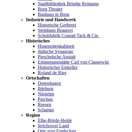
Stadtbibliothek Brigitte Reimann
Burg Theater
Bauhaus in Burg
Industrie und Handwerk
Historische Gerberei
Steinhaus Brauerei
Schuhfabrik Conrad Tack & Cie.
Historisches
Hugenottenkabinett
Jüdische Synagoge
Pieschelsche Anstalt
Erinnerungsstätte Carl von Clausewitz
Historischer Eiskeller
Roland de Ries
Ortschaften
Detershagen
Ihleburg
Niegripp
Parchau
Reesen
Schartau
Region
Elbe-Börde-Heide
Jerichower Land
Orte zum Entdecken