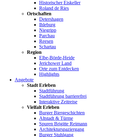
Historischer Eiskeller
Roland de Ries
Ortschaften
Detershagen
Ihleburg
Niegripp
Parchau
Reesen
Schartau
Region
Elbe-Börde-Heide
Jerichower Land
Orte zum Entdecken
Highlights
Angebote
Stadt Erleben
Stadtführung
Stadtführung barrierefrei
Interaktive Zeitreise
Vielfalt Erleben
Burger Biergeschichten
Altstadt & Türme
Spuren Brigitte Reimann
Architekturspaziergang
Burger Stuhlgang