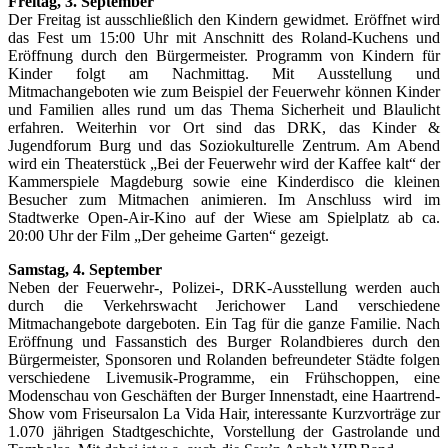
Freitag, 3. September
Der Freitag ist ausschließlich den Kindern gewidmet. Eröffnet wird
das Fest um 15:00 Uhr mit Anschnitt des Roland-Kuchens und
Eröffnung durch den Bürgermeister. Programm von Kindern für
Kinder folgt am Nachmittag. Mit Ausstellung und
Mitmachangeboten wie zum Beispiel der Feuerwehr können Kinder
und Familien alles rund um das Thema Sicherheit und Blaulicht
erfahren. Weiterhin vor Ort sind das DRK, das Kinder &
Jugendforum Burg und das Soziokulturelle Zentrum. Am Abend
wird ein Theaterstück „Bei der Feuerwehr wird der Kaffee kalt“ der
Kammerspiele Magdeburg sowie eine Kinderdisco die kleinen
Besucher zum Mitmachen animieren. Im Anschluss wird im
Stadtwerke Open-Air-Kino auf der Wiese am Spielplatz ab ca.
20:00 Uhr der Film „Der geheime Garten“ gezeigt.
Samstag, 4. September
Neben der Feuerwehr-, Polizei-, DRK-Ausstellung werden auch
durch die Verkehrswacht Jerichower Land verschiedene
Mitmachangebote dargeboten. Ein Tag für die ganze Familie. Nach
Eröffnung und Fassanstich des Burger Rolandbieres durch den
Bürgermeister, Sponsoren und Rolanden befreundeter Städte folgen
verschiedene Livemusik-Programme, ein Frühschoppen, eine
Modenschau von Geschäften der Burger Innenstadt, eine Haartrend-
Show vom Friseursalon La Vida Hair, interessante Kurzvorträge zur
1.070 jährigen Stadtgeschichte, Vorstellung der Gastrolande und