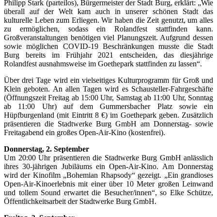
Philipp Stark (parteilos), Bürgermeister der Stadt Burg, erklärt: „Wie
überall auf der Welt kam auch in unserer schönen Stadt das
kulturelle Leben zum Erliegen. Wir haben die Zeit genutzt, um alles
zu ermöglichen, sodass ein Rolandfest stattfinden kann.
Großveranstaltungen benötigen viel Planungszeit. Aufgrund dessen
sowie möglichen COVID-19 Beschränkungen musste die Stadt
Burg bereits im Frühjahr 2021 entscheiden, das diesjährige
Rolandfest ausnahmsweise im Goethepark stattfinden zu lassen“.
Über drei Tage wird ein vielseitiges Kulturprogramm für Groß und
Klein geboten. An allen Tagen wird es Schausteller-Fahrgeschäfte
(Öffnungszeit Freitag ab 15:00 Uhr, Samstag ab 11:00 Uhr, Sonntag
ab 11:00 Uhr) auf dem Gummersbacher Platz sowie ein
Hüpfburgenland (mit Eintritt 8 €) im Goethepark geben. Zusätzlich
präsentieren die Stadtwerke Burg GmbH am Donnerstag- sowie
Freitagabend ein großes Open-Air-Kino (kostenfrei).
Donnerstag, 2. September
Um 20:00 Uhr präsentieren die Stadtwerke Burg GmbH anlässlich
ihres 30-jährigen Jubiläums ein Open-Air-Kino. Am Donnerstag
wird der Kinofilm „Bohemian Rhapsody“ gezeigt. „Ein grandioses
Open-Air-Kinoerlebnis mit einer über 10 Meter großen Leinwand
und tollem Sound erwartet die Besucher/innen“, so Elke Schütze,
Öffentlichkeitsarbeit der Stadtwerke Burg GmbH.