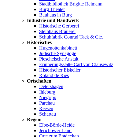
Stadtbibliothek Brigitte Reimann
Burg Theater
Bauhaus in Burg
Industrie und Handwerk
Historische Gerberei
Steinhaus Brauerei
Schuhfabrik Conrad Tack & Cie.
Historisches
Hugenottenkabinett
Jüdische Synagoge
Pieschelsche Anstalt
Erinnerungsstätte Carl von Clausewitz
Historischer Eiskeller
Roland de Ries
Ortschaften
Detershagen
Ihleburg
Niegripp
Parchau
Reesen
Schartau
Region
Elbe-Börde-Heide
Jerichower Land
Orte zum Entdecken