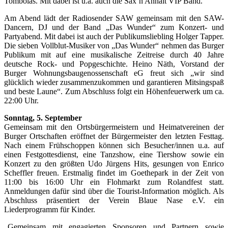
Tombolas. Mit dabei ist u.a. auch die Sax’n Anhalt VIP Band.
Am Abend lädt der Radiosender SAW gemeinsam mit den SAW-
Dancern, DJ und der Band „Das Wunder“ zum Konzert- und
Partyabend. Mit dabei ist auch der Publikumsliebling Holger Tapper.
Die sieben Vollblut-Musiker von „Das Wunder“ nehmen das Burger
Publikum mit auf eine musikalische Zeitreise durch 40 Jahre
deutsche Rock- und Popgeschichte. Heino Näth, Vorstand der
Burger Wohnungsbaugenossenschaft eG freut sich „wir sind
glücklich wieder zusammenzukommen und garantieren Mitsingspaß
und beste Laune“. Zum Abschluss folgt ein Höhenfeuerwerk um ca.
22:00 Uhr.
Sonntag, 5. September
Gemeinsam mit den Ortsbürgermeistern und Heimatvereinen der
Burger Ortschaften eröffnet der Bürgermeister den letzten Festtag.
Nach einem Frühschoppen können sich Besucher/innen u.a. auf
einen Festgottesdienst, eine Tanzshow, eine Tiershow sowie ein
Konzert zu den größten Udo Jürgens Hits, gesungen von Enrico
Scheffler freuen. Erstmalig findet im Goethepark in der Zeit von
11:00 bis 16:00 Uhr ein Flohmarkt zum Rolandfest statt.
Anmeldungen dafür sind über die Tourist-Information möglich. Als
Abschluss präsentiert der Verein Blaue Nase e.V. ein
Liederprogramm für Kinder.
„Gemeinsam mit engagierten Sponsoren und Partnern sowie