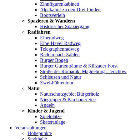
Zinnfigurenkabinett
Alpakahof zu den Drei Linden
Bootsverleih
Spazieren & Wandern
Historischer Spaziergang
Radfahren
Elberadweg
Elbe-Havel-Radweg
Telegraphenradweg
Radeln nach Zahlen
Burger Bogen
Burger Gartenträume & Külzauer Forst
Straße der Romanik: Magdeburg - Jerichow
Schleusen und Natur
Zwei-Fährentour
Natur
Naturschutzgebiet Bürgerholz
Niegripper & Parchauer See
Angeln
Kinder & Jugend
Spielplätze
Skateranlage
Veranstaltungen
Höhepunkte
Stadthalle