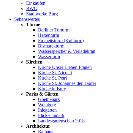
Einkaufen
BWG
Stadtwerke Burg
Sehenswertes
Türme
Berliner Torturm
Hexenturm
Freiheitsturm (Kuhturm)
Bismarckturm
Wasserspeicher & Verladekran
Wasserturm
Kirchen
Kirche Unser Lieben Frauen
Kirche St. Nicolai
Kirche St. Petri
Kirche St. Johannes der Täufer
Kirche in Burg
Parks & Gärten
Goethepark
Weinberg
Ihlegärten
Flickschupark
Landesgartenschau 2018
Architektur
Rathaus