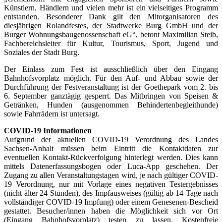
Künstlern, Händlern und vielen mehr ist ein vielseitiges Programm
entstanden. Besonderer Dank gilt den Mitorganisatoren des
diesjährigen Rolandfestes, der Stadtwerke Burg GmbH und der
Burger Wohnungsbaugenossenschaft eG“, betont Maximilian Steib,
Fachbereichsleiter für Kultur, Tourismus, Sport, Jugend und
Soziales der Stadt Burg.
Der Einlass zum Fest ist ausschließlich über den Eingang
Bahnhofsvorplatz möglich. Für den Auf- und Abbau sowie der
Durchführung der Festveranstaltung ist der Goethepark vom 2. bis
6. September ganztägig gesperrt. Das Mitbringen von Speisen &
Getränken, Hunden (ausgenommen Behindertenbegleithunde)
sowie Fahrrädern ist untersagt.
COVID-19 Informationen
Aufgrund der aktuellen COVID-19 Verordnung des Landes
Sachsen-Anhalt müssen beim Eintritt die Kontaktdaten zur
eventuellen Kontakt-Rückverfolgung hinterlegt werden. Dies kann
mittels Datenerfassungsbogen oder Luca-App geschehen. Der
Zugang zu allen Veranstaltungstagen wird, je nach gültiger COVID-
19 Verordnung, nur mit Vorlage eines negativen Testergebnisses
(nicht älter 24 Stunden), des Impfausweises (gültig ab 14 Tage nach
vollständiger COVID-19 Impfung) oder einem Genesenen-Bescheid
gestattet. Besucher/innen haben die Möglichkeit sich vor Ort
(Eingang Bahnhofsvorplatz) testen zu lassen. Kostenfreie