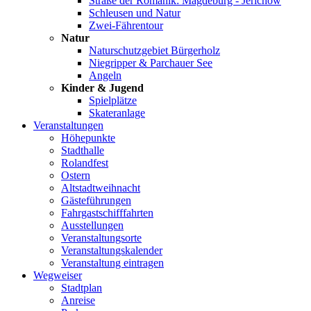
Straße der Romanik: Magdeburg - Jerichow
Schleusen und Natur
Zwei-Fährentour
Natur
Naturschutzgebiet Bürgerholz
Niegripper & Parchauer See
Angeln
Kinder & Jugend
Spielplätze
Skateranlage
Veranstaltungen
Höhepunkte
Stadthalle
Rolandfest
Ostern
Altstadtweihnacht
Gästeführungen
Fahrgastschifffahrten
Ausstellungen
Veranstaltungsorte
Veranstaltungskalender
Veranstaltung eintragen
Wegweiser
Stadtplan
Anreise