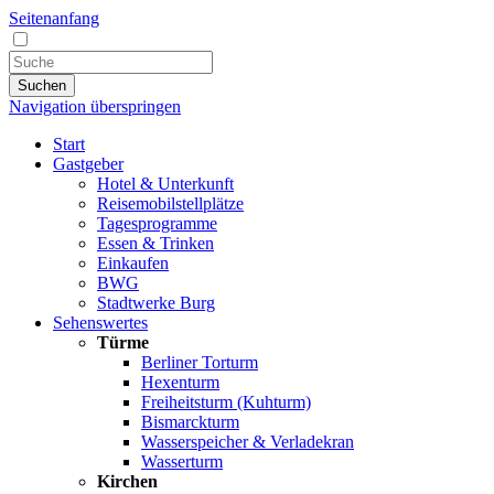
Seitenanfang
Suchen
Navigation überspringen
Start
Gastgeber
Hotel & Unterkunft
Reisemobilstellplätze
Tagesprogramme
Essen & Trinken
Einkaufen
BWG
Stadtwerke Burg
Sehenswertes
Türme
Berliner Torturm
Hexenturm
Freiheitsturm (Kuhturm)
Bismarckturm
Wasserspeicher & Verladekran
Wasserturm
Kirchen