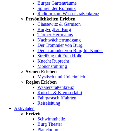
Burger Gartenträume
Spuren der Romanik
Radtour zum Wasserstraßenkreuz
Persönlichkeiten Erleben
Clausewitz & Garnison
Burgvogt zu Burg
Türmer Herrmanns
Nachtwächterrundgang
Der Trommler von Burg
Der Trommler von Burg für Kinder
Streifzug mit Frau Holle
Knecht Ruprecht
Mönchsführung
Szenen Erleben
Mystisch und Unheimlich
Region Erleben
Wasserstraßenkreuz
Kutsch- & Kremserfahrt
Fahrgastschifffahrten
Reiseleitung
Aktivitäten
Freizeit
Schwimmhalle
Burg Theater
Planetarium