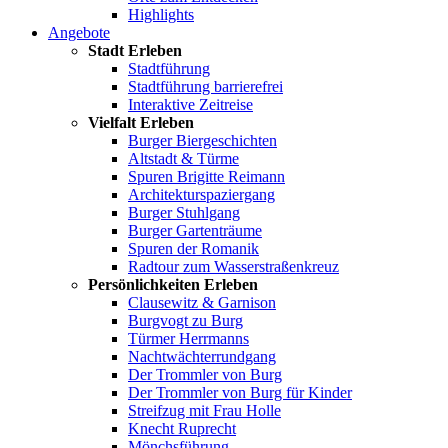
Highlights
Angebote
Stadt Erleben
Stadtführung
Stadtführung barrierefrei
Interaktive Zeitreise
Vielfalt Erleben
Burger Biergeschichten
Altstadt & Türme
Spuren Brigitte Reimann
Architekturspaziergang
Burger Stuhlgang
Burger Gartenträume
Spuren der Romanik
Radtour zum Wasserstraßenkreuz
Persönlichkeiten Erleben
Clausewitz & Garnison
Burgvogt zu Burg
Türmer Herrmanns
Nachtwächterrundgang
Der Trommler von Burg
Der Trommler von Burg für Kinder
Streifzug mit Frau Holle
Knecht Ruprecht
Mönchsführung