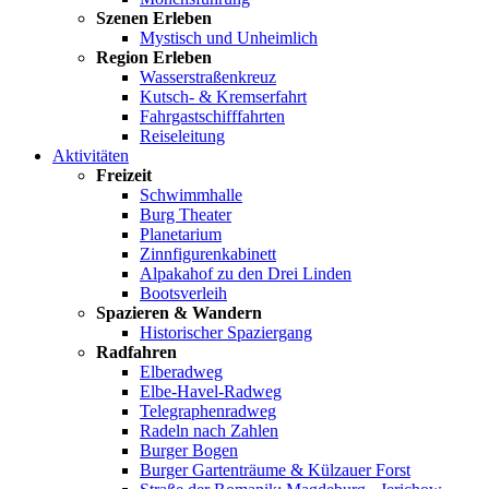
Szenen Erleben
Mystisch und Unheimlich
Region Erleben
Wasserstraßenkreuz
Kutsch- & Kremserfahrt
Fahrgastschifffahrten
Reiseleitung
Aktivitäten
Freizeit
Schwimmhalle
Burg Theater
Planetarium
Zinnfigurenkabinett
Alpakahof zu den Drei Linden
Bootsverleih
Spazieren & Wandern
Historischer Spaziergang
Radfahren
Elberadweg
Elbe-Havel-Radweg
Telegraphenradweg
Radeln nach Zahlen
Burger Bogen
Burger Gartenträume & Külzauer Forst