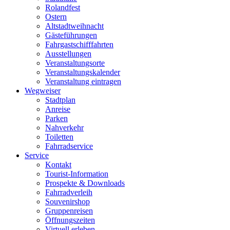
Rolandfest
Ostern
Altstadtweihnacht
Gästeführungen
Fahrgastschifffahrten
Ausstellungen
Veranstaltungsorte
Veranstaltungskalender
Veranstaltung eintragen
Wegweiser
Stadtplan
Anreise
Parken
Nahverkehr
Toiletten
Fahrradservice
Service
Kontakt
Tourist-Information
Prospekte & Downloads
Fahrradverleih
Souvenirshop
Gruppenreisen
Öffnungszeiten
Virtuell erleben