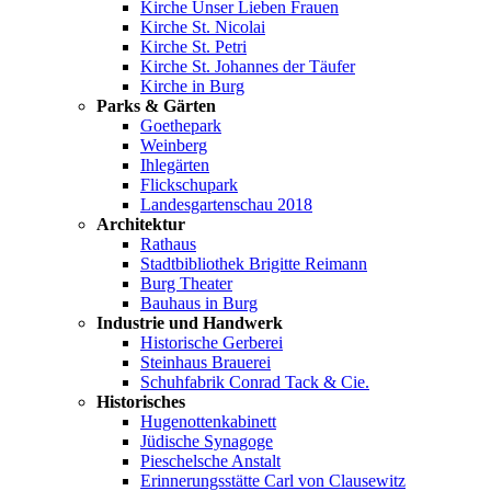
Kirche Unser Lieben Frauen
Kirche St. Nicolai
Kirche St. Petri
Kirche St. Johannes der Täufer
Kirche in Burg
Parks & Gärten
Goethepark
Weinberg
Ihlegärten
Flickschupark
Landesgartenschau 2018
Architektur
Rathaus
Stadtbibliothek Brigitte Reimann
Burg Theater
Bauhaus in Burg
Industrie und Handwerk
Historische Gerberei
Steinhaus Brauerei
Schuhfabrik Conrad Tack & Cie.
Historisches
Hugenottenkabinett
Jüdische Synagoge
Pieschelsche Anstalt
Erinnerungsstätte Carl von Clausewitz