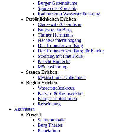
Burger Gartenträume
Spuren der Romanik
Radtour zum Wasserstraßenkreuz
Persönlichkeiten Erleben
Clausewitz & Garnison
Burgvogt zu Burg
Türmer Herrmanns
Nachtwächterrundgang
Der Trommler von Burg
Der Trommler von Burg für Kinder
Streifzug mit Frau Holle
Knecht Ruprecht
Mönchsführung
Szenen Erleben
Mystisch und Unheimlich
Region Erleben
Wasserstraßenkreuz
Kutsch- & Kremserfahrt
Fahrgastschifffahrten
Reiseleitung
Aktivitäten
Freizeit
Schwimmhalle
Burg Theater
Planetarium