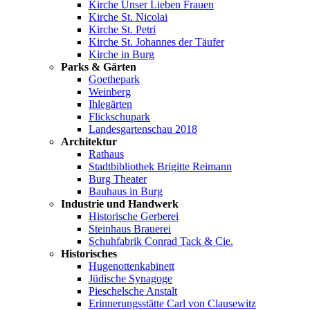
Kirche Unser Lieben Frauen
Kirche St. Nicolai
Kirche St. Petri
Kirche St. Johannes der Täufer
Kirche in Burg
Parks & Gärten
Goethepark
Weinberg
Ihlegärten
Flickschupark
Landesgartenschau 2018
Architektur
Rathaus
Stadtbibliothek Brigitte Reimann
Burg Theater
Bauhaus in Burg
Industrie und Handwerk
Historische Gerberei
Steinhaus Brauerei
Schuhfabrik Conrad Tack & Cie.
Historisches
Hugenottenkabinett
Jüdische Synagoge
Pieschelsche Anstalt
Erinnerungsstätte Carl von Clausewitz