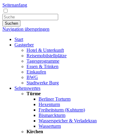
Seitenanfang
Suchen
Navigation überspringen
Start
Gastgeber
Hotel & Unterkunft
Reisemobilstellplätze
Tagesprogramme
Essen & Trinken
Einkaufen
BWG
Stadtwerke Burg
Sehenswertes
Türme
Berliner Torturm
Hexenturm
Freiheitsturm (Kuhturm)
Bismarckturm
Wasserspeicher & Verladekran
Wasserturm
Kirchen