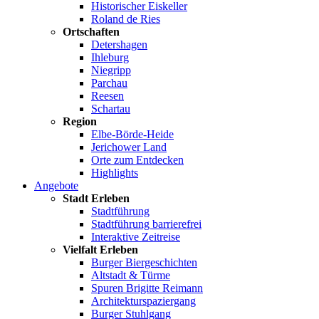
Historischer Eiskeller
Roland de Ries
Ortschaften
Detershagen
Ihleburg
Niegripp
Parchau
Reesen
Schartau
Region
Elbe-Börde-Heide
Jerichower Land
Orte zum Entdecken
Highlights
Angebote
Stadt Erleben
Stadtführung
Stadtführung barrierefrei
Interaktive Zeitreise
Vielfalt Erleben
Burger Biergeschichten
Altstadt & Türme
Spuren Brigitte Reimann
Architekturspaziergang
Burger Stuhlgang