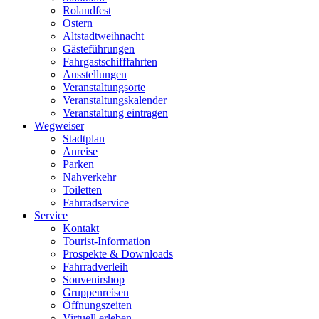
Rolandfest
Ostern
Altstadtweihnacht
Gästeführungen
Fahrgastschifffahrten
Ausstellungen
Veranstaltungsorte
Veranstaltungskalender
Veranstaltung eintragen
Wegweiser
Stadtplan
Anreise
Parken
Nahverkehr
Toiletten
Fahrradservice
Service
Kontakt
Tourist-Information
Prospekte & Downloads
Fahrradverleih
Souvenirshop
Gruppenreisen
Öffnungszeiten
Virtuell erleben