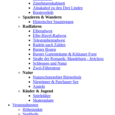
Zinnfigurenkabinett
Alpakahof zu den Drei Linden
Bootsverleih
Spazieren & Wandern
Historischer Spaziergang
Radfahren
Elberadweg
Elbe-Havel-Radweg
Telegraphenradweg
Radeln nach Zahlen
Burger Bogen
Burger Gartenträume & Külzauer Forst
Straße der Romanik: Magdeburg - Jerichow
Schleusen und Natur
Zwei-Fährentour
Natur
Naturschutzgebiet Bürgerholz
Niegripper & Parchauer See
Angeln
Kinder & Jugend
Spielplätze
Skateranlage
Veranstaltungen
Höhepunkte
Stadthalle