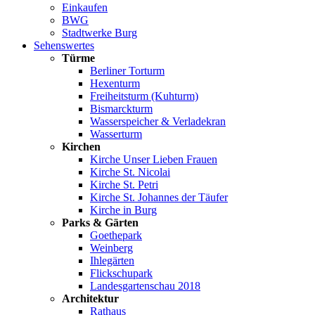
Einkaufen
BWG
Stadtwerke Burg
Sehenswertes
Türme
Berliner Torturm
Hexenturm
Freiheitsturm (Kuhturm)
Bismarckturm
Wasserspeicher & Verladekran
Wasserturm
Kirchen
Kirche Unser Lieben Frauen
Kirche St. Nicolai
Kirche St. Petri
Kirche St. Johannes der Täufer
Kirche in Burg
Parks & Gärten
Goethepark
Weinberg
Ihlegärten
Flickschupark
Landesgartenschau 2018
Architektur
Rathaus