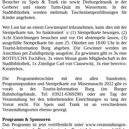
Besucher zu Speis & Trank ein sowie Drehorgelmusik in der
Gerberei und einem Turm-Quiz im Wasserturm. In der
Stadtbibliothek werden mehrmals Taschenlampenführungen für
Kinder angeboten.
Wer Lust hat an einem Gewinnspiel teilzunehmen, kann dies mit der
Stempelkarte tun. So funktioniert´ s: (1) Stempelkarte besorgen, (2)
Acht Einrichtungen besuchen und vor Ort abstempeln lassen, (3)
ausgefüllte Stempelkarte bis zum 25. Oktober um 18:00 Uhr in der
Tourist-Information Burg abgeben. Die Gewinner werden im
Anschluss per Zufallsprinzip ausgelost. Zu gewinnen gibt es 3x eine
ROTFUCHS FuchBox, 3x einen Monat gratis Mitgliedschaft in der
Stadtbibliothek, 1x Zinnfigur Carl von Clausewitz, 3x eine benvivo-
Kreativbox.
Die Programmbroschüre mit den allen Standorten,
Programmpunkten und Stempelkarte zur Musemsnacht 2022 gibt es
vorab in der Tourist-Information Burg (im Burger
Bahnhofsgebäude, Tel: 03921-6369290) oder am Tag der
Veranstaltung bei den teilnehmenden Einrichtungen so lang der
Vorrat reicht. Für Speis und Trank ist an verschiedenen
Veranstaltungsorten ebenso gesorgt.
Programm & Sponsoren
Das Programm ist jetzt veröffentlicht unter www.veranstaltungen-