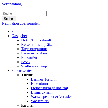
Seitenanfang
Suchen
Navigation überspringen
Start
Gastgeber
Hotel & Unterkunft
Reisemobilstellplätze
Tagesprogramme
Essen & Trinken
Einkaufen
BWG
Stadtwerke Burg
Sehenswertes
Türme
Berliner Torturm
Hexenturm
Freiheitsturm (Kuhturm)
Bismarckturm
Wasserspeicher & Verladekran
Wasserturm
Kirchen