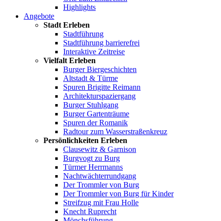
Highlights
Angebote
Stadt Erleben
Stadtführung
Stadtführung barrierefrei
Interaktive Zeitreise
Vielfalt Erleben
Burger Biergeschichten
Altstadt & Türme
Spuren Brigitte Reimann
Architekturspaziergang
Burger Stuhlgang
Burger Gartenträume
Spuren der Romanik
Radtour zum Wasserstraßenkreuz
Persönlichkeiten Erleben
Clausewitz & Garnison
Burgvogt zu Burg
Türmer Herrmanns
Nachtwächterrundgang
Der Trommler von Burg
Der Trommler von Burg für Kinder
Streifzug mit Frau Holle
Knecht Ruprecht
Mönchsführung