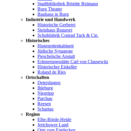
Stadtbibliothek Brigitte Reimann
Burg Theater
Bauhaus in Burg
Industrie und Handwerk
Historische Gerberei
Steinhaus Brauerei
Schuhfabrik Conrad Tack & Cie.
Historisches
Hugenottenkabinett
Jüdische Synagoge
Pieschelsche Anstalt
Erinnerungsstätte Carl von Clausewitz
Historischer Eiskeller
Roland de Ries
Ortschaften
Detershagen
Ihleburg
Niegripp
Parchau
Reesen
Schartau
Region
Elbe-Börde-Heide
Jerichower Land
Orte zum Entdecken