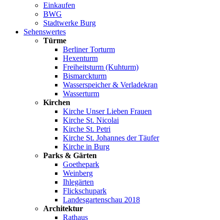
Einkaufen
BWG
Stadtwerke Burg
Sehenswertes
Türme
Berliner Torturm
Hexenturm
Freiheitsturm (Kuhturm)
Bismarckturm
Wasserspeicher & Verladekran
Wasserturm
Kirchen
Kirche Unser Lieben Frauen
Kirche St. Nicolai
Kirche St. Petri
Kirche St. Johannes der Täufer
Kirche in Burg
Parks & Gärten
Goethepark
Weinberg
Ihlegärten
Flickschupark
Landesgartenschau 2018
Architektur
Rathaus