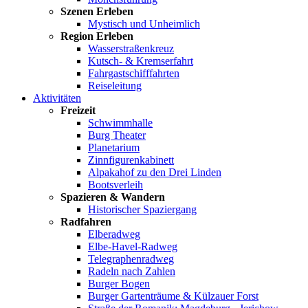
Szenen Erleben
Mystisch und Unheimlich
Region Erleben
Wasserstraßenkreuz
Kutsch- & Kremserfahrt
Fahrgastschifffahrten
Reiseleitung
Aktivitäten
Freizeit
Schwimmhalle
Burg Theater
Planetarium
Zinnfigurenkabinett
Alpakahof zu den Drei Linden
Bootsverleih
Spazieren & Wandern
Historischer Spaziergang
Radfahren
Elberadweg
Elbe-Havel-Radweg
Telegraphenradweg
Radeln nach Zahlen
Burger Bogen
Burger Gartenträume & Külzauer Forst