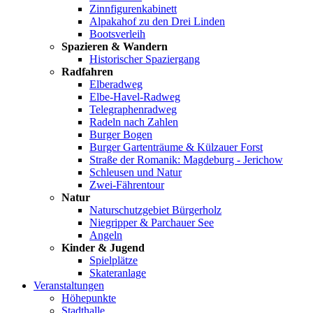
Zinnfigurenkabinett
Alpakahof zu den Drei Linden
Bootsverleih
Spazieren & Wandern
Historischer Spaziergang
Radfahren
Elberadweg
Elbe-Havel-Radweg
Telegraphenradweg
Radeln nach Zahlen
Burger Bogen
Burger Gartenträume & Külzauer Forst
Straße der Romanik: Magdeburg - Jerichow
Schleusen und Natur
Zwei-Fährentour
Natur
Naturschutzgebiet Bürgerholz
Niegripper & Parchauer See
Angeln
Kinder & Jugend
Spielplätze
Skateranlage
Veranstaltungen
Höhepunkte
Stadthalle