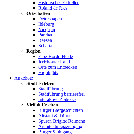
Historischer Eiskeller
Roland de Ries
Ortschaften
Detershagen
Ihleburg
Niegripp
Parchau
Reesen
Schartau
Region
Elbe-Börde-Heide
Jerichower Land
Orte zum Entdecken
Highlights
Angebote
Stadt Erleben
Stadtführung
Stadtführung barrierefrei
Interaktive Zeitreise
Vielfalt Erleben
Burger Biergeschichten
Altstadt & Türme
Spuren Brigitte Reimann
Architekturspaziergang
Burger Stuhlgang