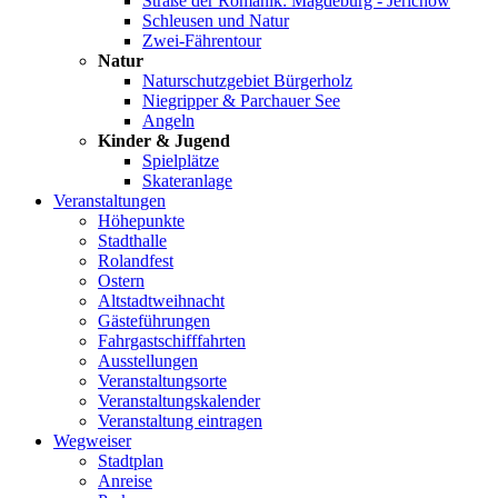
Straße der Romanik: Magdeburg - Jerichow
Schleusen und Natur
Zwei-Fährentour
Natur
Naturschutzgebiet Bürgerholz
Niegripper & Parchauer See
Angeln
Kinder & Jugend
Spielplätze
Skateranlage
Veranstaltungen
Höhepunkte
Stadthalle
Rolandfest
Ostern
Altstadtweihnacht
Gästeführungen
Fahrgastschifffahrten
Ausstellungen
Veranstaltungsorte
Veranstaltungskalender
Veranstaltung eintragen
Wegweiser
Stadtplan
Anreise