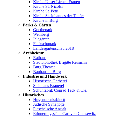
Kirche Unser Lieben Frauen
Kirche St. Nicolai
Kirche St. Petri
Kirche St. Johannes der Täufer
Kirche in Burg
Parks & Gärten
Goethepark
Weinberg
Ihlegärten
Flickschupark
Landesgartenschau 2018
Architektur
Rathaus
Stadtbibliothek Brigitte Reimann
Burg Theater
Bauhaus in Burg
Industrie und Handwerk
Historische Gerberei
Steinhaus Brauerei
Schuhfabrik Conrad Tack & Cie.
Historisches
Hugenottenkabinett
Jüdische Synagoge
Pieschelsche Anstalt
Erinnerungsstätte Carl von Clausewitz