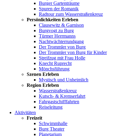
Burger Gartenträume
Spuren der Romanik
Radtour zum Wasserstraßenkreuz
Persönlichkeiten Erleben
Clausewitz & Garnison
Burgvogt zu Burg
Türmer Herrmanns
Nachtwächterrundgang
Der Trommler von Burg
Der Trommler von Burg für Kinder
Streifzug mit Frau Holle
Knecht Ruprecht
Mönchsführung
Szenen Erleben
Mystisch und Unheimlich
Region Erleben
Wasserstraßenkreuz
Kutsch- & Kremserfahrt
Fahrgastschifffahrten
Reiseleitung
Aktivitäten
Freizeit
Schwimmhalle
Burg Theater
Planetarium