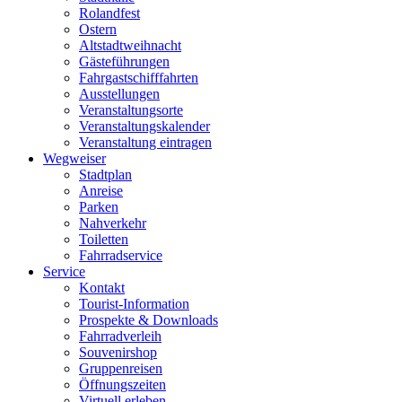
Rolandfest
Ostern
Altstadtweihnacht
Gästeführungen
Fahrgastschifffahrten
Ausstellungen
Veranstaltungsorte
Veranstaltungskalender
Veranstaltung eintragen
Wegweiser
Stadtplan
Anreise
Parken
Nahverkehr
Toiletten
Fahrradservice
Service
Kontakt
Tourist-Information
Prospekte & Downloads
Fahrradverleih
Souvenirshop
Gruppenreisen
Öffnungszeiten
Virtuell erleben