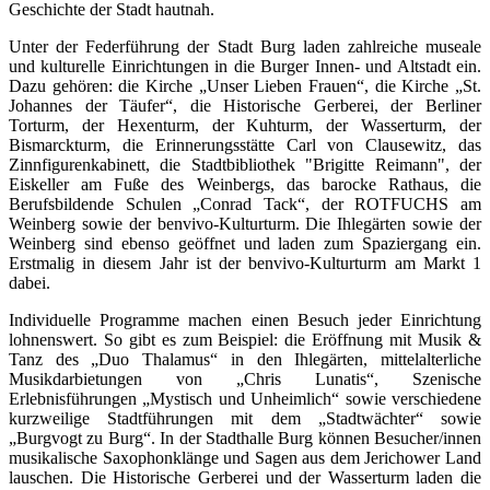
Geschichte der Stadt hautnah.
Unter der Federführung der Stadt Burg laden zahlreiche museale
und kulturelle Einrichtungen in die Burger Innen- und Altstadt ein.
Dazu gehören: die Kirche „Unser Lieben Frauen“, die Kirche „St.
Johannes der Täufer“, die Historische Gerberei, der Berliner
Torturm, der Hexenturm, der Kuhturm, der Wasserturm, der
Bismarckturm, die Erinnerungsstätte Carl von Clausewitz, das
Zinnfigurenkabinett, die Stadtbibliothek "Brigitte Reimann", der
Eiskeller am Fuße des Weinbergs, das barocke Rathaus, die
Berufsbildende Schulen „Conrad Tack“, der ROTFUCHS am
Weinberg sowie der benvivo-Kulturturm. Die Ihlegärten sowie der
Weinberg sind ebenso geöffnet und laden zum Spaziergang ein.
Erstmalig in diesem Jahr ist der benvivo-Kulturturm am Markt 1
dabei.
Individuelle Programme machen einen Besuch jeder Einrichtung
lohnenswert. So gibt es zum Beispiel: die Eröffnung mit Musik &
Tanz des „Duo Thalamus“ in den Ihlegärten, mittelalterliche
Musikdarbietungen von „Chris Lunatis“, Szenische
Erlebnisführungen „Mystisch und Unheimlich“ sowie verschiedene
kurzweilige Stadtführungen mit dem „Stadtwächter“ sowie
„Burgvogt zu Burg“. In der Stadthalle Burg können Besucher/innen
musikalische Saxophonklänge und Sagen aus dem Jerichower Land
lauschen. Die Historische Gerberei und der Wasserturm laden die