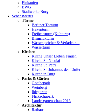
Einkaufen
BWG
Stadtwerke Burg
Sehenswertes
Türme
Berliner Torturm
Hexenturm
Freiheitsturm (Kuhturm)
Bismarckturm
Wasserspeicher & Verladekran
Wasserturm
Kirchen
Kirche Unser Lieben Frauen
Kirche St. Nicolai
Kirche St. Petri
Kirche St. Johannes der Täufer
Kirche in Burg
Parks & Gärten
Goethepark
Weinberg
Ihlegärten
Flickschupark
Landesgartenschau 2018
Architektur
Rathaus