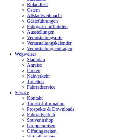
Rolandfest
Ostern
Altstadtweihnacht
Gästeführungen
Fahrgastschifffahrten
Ausstellungen
Veranstaltungsorte
Veranstaltungskalender
Veranstaltung eintragen
Wegweiser
Stadtplan
Anreise
Parken
Nahverkehr
Toiletten
Fahrradservice
Service
Kontakt
Tourist-Information
Prospekte & Downloads
Fahrradverleih
Souvenirshop
Gruppenreisen
Öffnungszeiten
Virtuell erleben