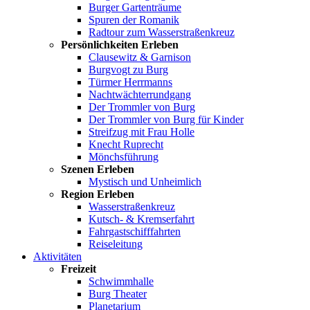
Burger Gartenträume
Spuren der Romanik
Radtour zum Wasserstraßenkreuz
Persönlichkeiten Erleben
Clausewitz & Garnison
Burgvogt zu Burg
Türmer Herrmanns
Nachtwächterrundgang
Der Trommler von Burg
Der Trommler von Burg für Kinder
Streifzug mit Frau Holle
Knecht Ruprecht
Mönchsführung
Szenen Erleben
Mystisch und Unheimlich
Region Erleben
Wasserstraßenkreuz
Kutsch- & Kremserfahrt
Fahrgastschifffahrten
Reiseleitung
Aktivitäten
Freizeit
Schwimmhalle
Burg Theater
Planetarium