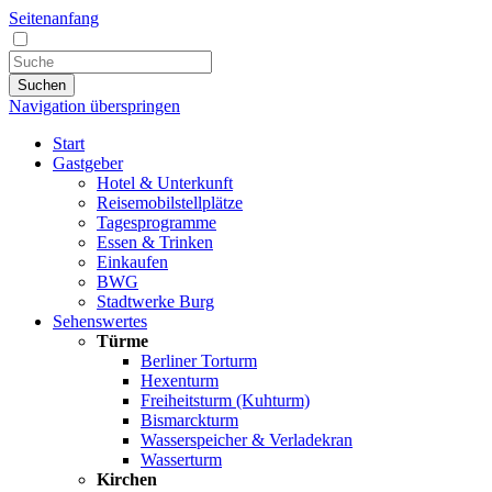
Seitenanfang
Suchen
Navigation überspringen
Start
Gastgeber
Hotel & Unterkunft
Reisemobilstellplätze
Tagesprogramme
Essen & Trinken
Einkaufen
BWG
Stadtwerke Burg
Sehenswertes
Türme
Berliner Torturm
Hexenturm
Freiheitsturm (Kuhturm)
Bismarckturm
Wasserspeicher & Verladekran
Wasserturm
Kirchen