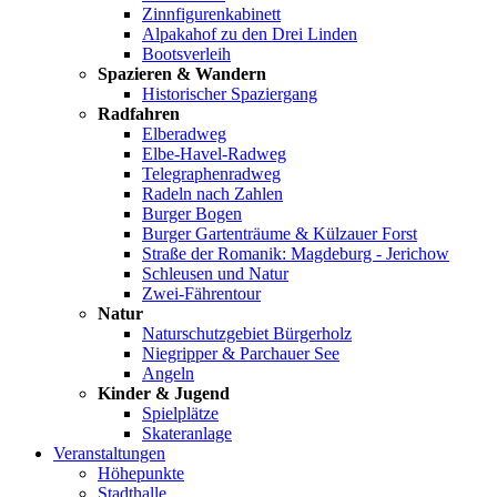
Zinnfigurenkabinett
Alpakahof zu den Drei Linden
Bootsverleih
Spazieren & Wandern
Historischer Spaziergang
Radfahren
Elberadweg
Elbe-Havel-Radweg
Telegraphenradweg
Radeln nach Zahlen
Burger Bogen
Burger Gartenträume & Külzauer Forst
Straße der Romanik: Magdeburg - Jerichow
Schleusen und Natur
Zwei-Fährentour
Natur
Naturschutzgebiet Bürgerholz
Niegripper & Parchauer See
Angeln
Kinder & Jugend
Spielplätze
Skateranlage
Veranstaltungen
Höhepunkte
Stadthalle