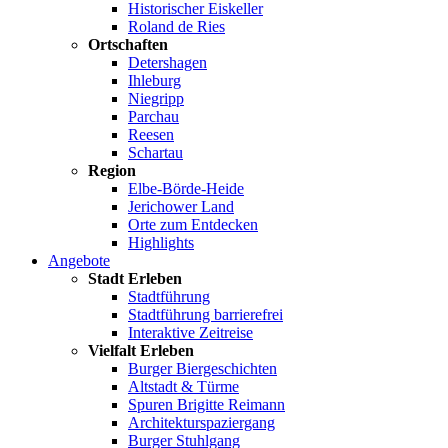
Historischer Eiskeller
Roland de Ries
Ortschaften
Detershagen
Ihleburg
Niegripp
Parchau
Reesen
Schartau
Region
Elbe-Börde-Heide
Jerichower Land
Orte zum Entdecken
Highlights
Angebote
Stadt Erleben
Stadtführung
Stadtführung barrierefrei
Interaktive Zeitreise
Vielfalt Erleben
Burger Biergeschichten
Altstadt & Türme
Spuren Brigitte Reimann
Architekturspaziergang
Burger Stuhlgang