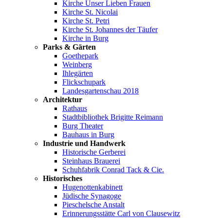
Kirche Unser Lieben Frauen
Kirche St. Nicolai
Kirche St. Petri
Kirche St. Johannes der Täufer
Kirche in Burg
Parks & Gärten
Goethepark
Weinberg
Ihlegärten
Flickschupark
Landesgartenschau 2018
Architektur
Rathaus
Stadtbibliothek Brigitte Reimann
Burg Theater
Bauhaus in Burg
Industrie und Handwerk
Historische Gerberei
Steinhaus Brauerei
Schuhfabrik Conrad Tack & Cie.
Historisches
Hugenottenkabinett
Jüdische Synagoge
Pieschelsche Anstalt
Erinnerungsstätte Carl von Clausewitz