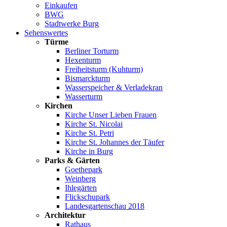
Einkaufen
BWG
Stadtwerke Burg
Sehenswertes
Türme
Berliner Torturm
Hexenturm
Freiheitsturm (Kuhturm)
Bismarckturm
Wasserspeicher & Verladekran
Wasserturm
Kirchen
Kirche Unser Lieben Frauen
Kirche St. Nicolai
Kirche St. Petri
Kirche St. Johannes der Täufer
Kirche in Burg
Parks & Gärten
Goethepark
Weinberg
Ihlegärten
Flickschupark
Landesgartenschau 2018
Architektur
Rathaus