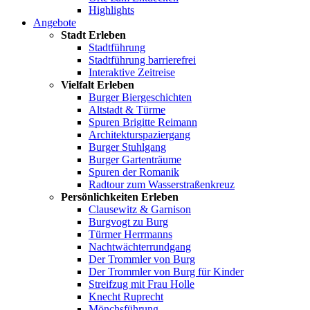
Highlights
Angebote
Stadt Erleben
Stadtführung
Stadtführung barrierefrei
Interaktive Zeitreise
Vielfalt Erleben
Burger Biergeschichten
Altstadt & Türme
Spuren Brigitte Reimann
Architekturspaziergang
Burger Stuhlgang
Burger Gartenträume
Spuren der Romanik
Radtour zum Wasserstraßenkreuz
Persönlichkeiten Erleben
Clausewitz & Garnison
Burgvogt zu Burg
Türmer Herrmanns
Nachtwächterrundgang
Der Trommler von Burg
Der Trommler von Burg für Kinder
Streifzug mit Frau Holle
Knecht Ruprecht
Mönchsführung