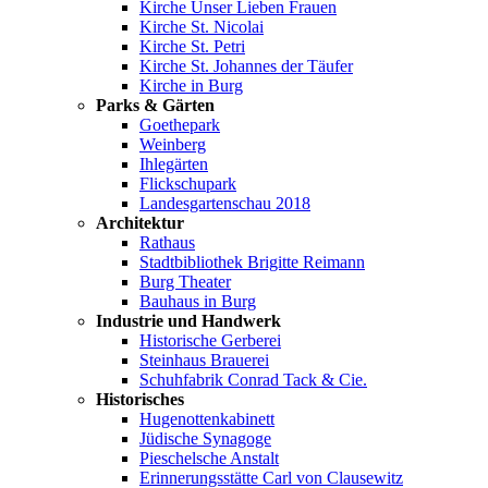
Kirche Unser Lieben Frauen
Kirche St. Nicolai
Kirche St. Petri
Kirche St. Johannes der Täufer
Kirche in Burg
Parks & Gärten
Goethepark
Weinberg
Ihlegärten
Flickschupark
Landesgartenschau 2018
Architektur
Rathaus
Stadtbibliothek Brigitte Reimann
Burg Theater
Bauhaus in Burg
Industrie und Handwerk
Historische Gerberei
Steinhaus Brauerei
Schuhfabrik Conrad Tack & Cie.
Historisches
Hugenottenkabinett
Jüdische Synagoge
Pieschelsche Anstalt
Erinnerungsstätte Carl von Clausewitz