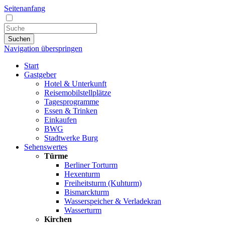
Seitenanfang
Suchen
Navigation überspringen
Start
Gastgeber
Hotel & Unterkunft
Reisemobilstellplätze
Tagesprogramme
Essen & Trinken
Einkaufen
BWG
Stadtwerke Burg
Sehenswertes
Türme
Berliner Torturm
Hexenturm
Freiheitsturm (Kuhturm)
Bismarckturm
Wasserspeicher & Verladekran
Wasserturm
Kirchen