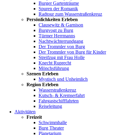
Burger Gartenträume
Spuren der Romanik
Radtour zum Wasserstraßenkreuz
Persönlichkeiten Erleben
Clausewitz & Garnison
Burgvogt zu Burg
Türmer Herrmanns
Nachtwächterrundgang
Der Trommler von Burg
Der Trommler von Burg für Kinder
Streifzug mit Frau Holle
Knecht Ruprecht
Mönchsführung
Szenen Erleben
Mystisch und Unheimlich
Region Erleben
Wasserstraßenkreuz
Kutsch- & Kremserfahrt
Fahrgastschifffahrten
Reiseleitung
Aktivitäten
Freizeit
Schwimmhalle
Burg Theater
Planetarium