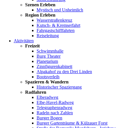
Szenen Erleben
Mystisch und Unheimlich
Region Erleben
Wasserstraßenkreuz
Kutsch- & Kremserfahrt
Fahrgastschifffahrten
Reiseleitung
Aktivitäten
Freizeit
Schwimmhalle
Burg Theater
Planetarium
Zinnfigurenkabinett
Alpakahof zu den Drei Linden
Bootsverleih
Spazieren & Wandern
Historischer Spaziergang
Radfahren
Elberadweg
Elbe-Havel-Radweg
Telegraphenradweg
Radeln nach Zahlen
Burger Bogen
Burger Gartenträume & Külzauer Forst