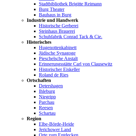
Stadtbibliothek Brigitte Reimann
Burg Theater
Bauhaus in Burg
Industrie und Handwerk
Historische Gerberei
Steinhaus Brauerei
Schuhfabrik Conrad Tack & Cie.
Historisches
Hugenottenkabinett
Jüdische Synagoge
Pieschelsche Anstalt
Erinnerungsstätte Carl von Clausewitz
Historischer Eiskeller
Roland de Ries
Ortschaften
Detershagen
Ihleburg
Niegripp
Parchau
Reesen
Schartau
Region
Elbe-Börde-Heide
Jerichower Land
Orte zum Entdecken