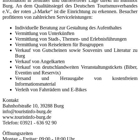
Information in zentraler und barrierefreier Lage direkt im Bahnhof
Burg. An dem Qualitätssiegel des Deutschen Tourismusverbandes
e.V., der roten „i-Marke“ ist die Einrichtung zu erkennen. Besucher
profitieren von zahlreichen Serviceleistungen:
Individuelle Beratung zur Gestaltung des Aufenthaltes
Vermittlung von Unterkünften
Vermittlung von Stadt-, Themen- und Erlebnisführungen
Vermittlung von Reiseleitern für Busgruppen
Verkauf von Gutscheinen sowie Souvenirs und Literatur zu
Burg
Verkauf von Angelkarten
Verkauf von deutschlandweiten Veranstaltungstickets (Biber,
Eventim und Reservix)
Versand und Herausgabe von kostenfreiem
Informationsmaterial
Verleih von Fahrrädern und E-Bikes
Kontakt
Bahnhofstraße 10, 39288 Burg
info@touristinfo-burg.de
www.touristinfo-burg.de
Telefon: 03921 - 636 92 90
Öffnungszeiten
Montag – Freitag: 09:00 - 18:00 Uhr