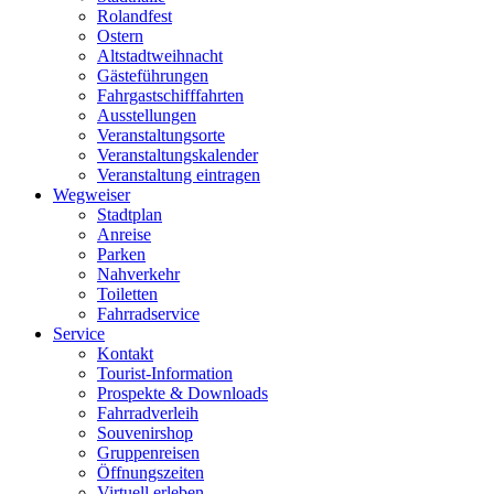
Rolandfest
Ostern
Altstadtweihnacht
Gästeführungen
Fahrgastschifffahrten
Ausstellungen
Veranstaltungsorte
Veranstaltungskalender
Veranstaltung eintragen
Wegweiser
Stadtplan
Anreise
Parken
Nahverkehr
Toiletten
Fahrradservice
Service
Kontakt
Tourist-Information
Prospekte & Downloads
Fahrradverleih
Souvenirshop
Gruppenreisen
Öffnungszeiten
Virtuell erleben