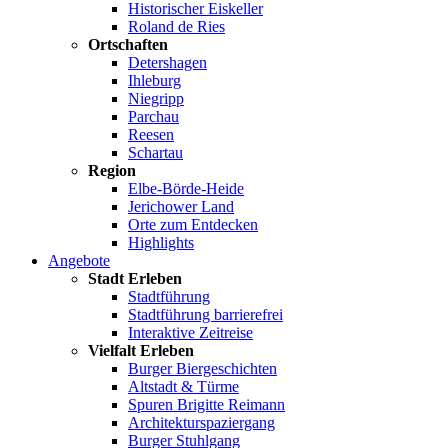
Historischer Eiskeller
Roland de Ries
Ortschaften
Detershagen
Ihleburg
Niegripp
Parchau
Reesen
Schartau
Region
Elbe-Börde-Heide
Jerichower Land
Orte zum Entdecken
Highlights
Angebote
Stadt Erleben
Stadtführung
Stadtführung barrierefrei
Interaktive Zeitreise
Vielfalt Erleben
Burger Biergeschichten
Altstadt & Türme
Spuren Brigitte Reimann
Architekturspaziergang
Burger Stuhlgang