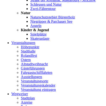
Straße der Romanik: Magdeburg - Jerichow
Schleusen und Natur
Zwei-Fährentour
Natur
Naturschutzgebiet Bürgerholz
Niegripper & Parchauer See
Angeln
Kinder & Jugend
Spielplätze
Skateranlage
Veranstaltungen
Höhepunkte
Stadthalle
Rolandfest
Ostern
Altstadtweihnacht
Gästeführungen
Fahrgastschifffahrten
Ausstellungen
Veranstaltungsorte
Veranstaltungskalender
Veranstaltung eintragen
Wegweiser
Stadtplan
Anreise