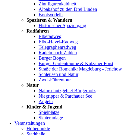
Zinnfigurenkabinett
Alpakahof zu den Drei Linden
Bootsverleih
Spazieren & Wandern
Historischer Spaziergang
Radfahren
Elberadweg
Elbe-Havel-Radweg
Telegraphenradweg
Radeln nach Zahlen
Burger Bogen
Burger Gartenträume & Külzauer Forst
Straße der Romanik: Magdeburg - Jerichow
Schleusen und Natur
Zwei-Fährentour
Natur
Naturschutzgebiet Bürgerholz
Niegripper & Parchauer See
Angeln
Kinder & Jugend
Spielplätze
Skateranlage
Veranstaltungen
Höhepunkte
Stadthalle