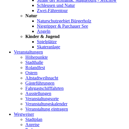
Straße der Romanik: Magdeburg - Jerichow
Schleusen und Natur
Zwei-Fährentour
Natur
Naturschutzgebiet Bürgerholz
Niegripper & Parchauer See
Angeln
Kinder & Jugend
Spielplätze
Skateranlage
Veranstaltungen
Höhepunkte
Stadthalle
Rolandfest
Ostern
Altstadtweihnacht
Gästeführungen
Fahrgastschifffahrten
Ausstellungen
Veranstaltungsorte
Veranstaltungskalender
Veranstaltung eintragen
Wegweiser
Stadtplan
Anreise