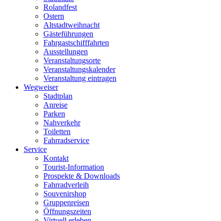
Rolandfest
Ostern
Altstadtweihnacht
Gästeführungen
Fahrgastschifffahrten
Ausstellungen
Veranstaltungsorte
Veranstaltungskalender
Veranstaltung eintragen
Wegweiser
Stadtplan
Anreise
Parken
Nahverkehr
Toiletten
Fahrradservice
Service
Kontakt
Tourist-Information
Prospekte & Downloads
Fahrradverleih
Souvenirshop
Gruppenreisen
Öffnungszeiten
Virtuell erleben