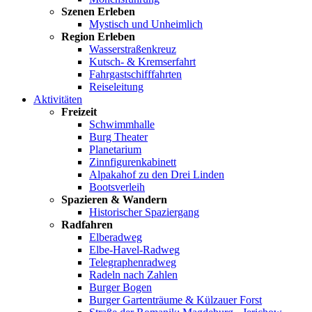
Szenen Erleben
Mystisch und Unheimlich
Region Erleben
Wasserstraßenkreuz
Kutsch- & Kremserfahrt
Fahrgastschifffahrten
Reiseleitung
Aktivitäten
Freizeit
Schwimmhalle
Burg Theater
Planetarium
Zinnfigurenkabinett
Alpakahof zu den Drei Linden
Bootsverleih
Spazieren & Wandern
Historischer Spaziergang
Radfahren
Elberadweg
Elbe-Havel-Radweg
Telegraphenradweg
Radeln nach Zahlen
Burger Bogen
Burger Gartenträume & Külzauer Forst