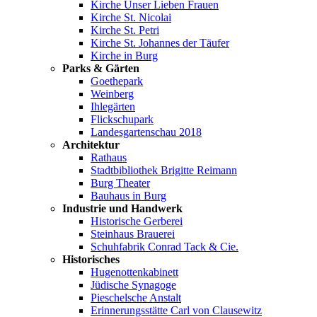
Kirche Unser Lieben Frauen
Kirche St. Nicolai
Kirche St. Petri
Kirche St. Johannes der Täufer
Kirche in Burg
Parks & Gärten
Goethepark
Weinberg
Ihlegärten
Flickschupark
Landesgartenschau 2018
Architektur
Rathaus
Stadtbibliothek Brigitte Reimann
Burg Theater
Bauhaus in Burg
Industrie und Handwerk
Historische Gerberei
Steinhaus Brauerei
Schuhfabrik Conrad Tack & Cie.
Historisches
Hugenottenkabinett
Jüdische Synagoge
Pieschelsche Anstalt
Erinnerungsstätte Carl von Clausewitz