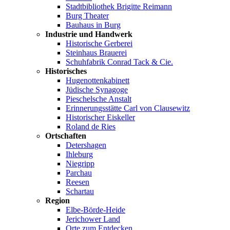
Stadtbibliothek Brigitte Reimann
Burg Theater
Bauhaus in Burg
Industrie und Handwerk
Historische Gerberei
Steinhaus Brauerei
Schuhfabrik Conrad Tack & Cie.
Historisches
Hugenottenkabinett
Jüdische Synagoge
Pieschelsche Anstalt
Erinnerungsstätte Carl von Clausewitz
Historischer Eiskeller
Roland de Ries
Ortschaften
Detershagen
Ihleburg
Niegripp
Parchau
Reesen
Schartau
Region
Elbe-Börde-Heide
Jerichower Land
Orte zum Entdecken