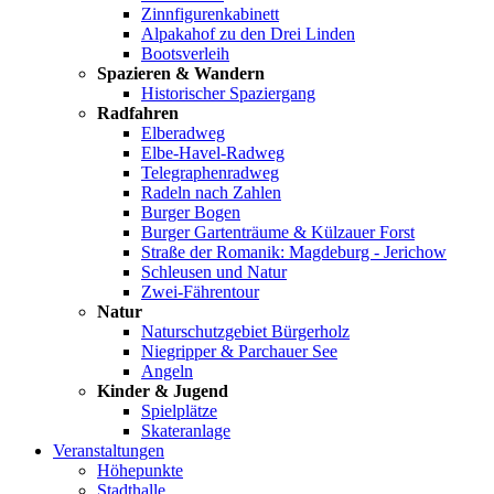
Zinnfigurenkabinett
Alpakahof zu den Drei Linden
Bootsverleih
Spazieren & Wandern
Historischer Spaziergang
Radfahren
Elberadweg
Elbe-Havel-Radweg
Telegraphenradweg
Radeln nach Zahlen
Burger Bogen
Burger Gartenträume & Külzauer Forst
Straße der Romanik: Magdeburg - Jerichow
Schleusen und Natur
Zwei-Fährentour
Natur
Naturschutzgebiet Bürgerholz
Niegripper & Parchauer See
Angeln
Kinder & Jugend
Spielplätze
Skateranlage
Veranstaltungen
Höhepunkte
Stadthalle