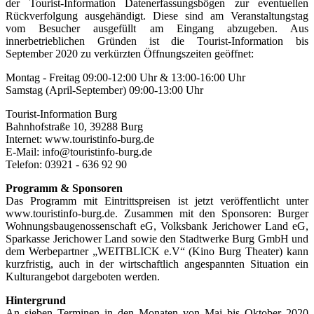
der Tourist-Information Datenerfassungsbögen zur eventuellen
Rückverfolgung ausgehändigt. Diese sind am Veranstaltungstag
vom Besucher ausgefüllt am Eingang abzugeben. Aus
innerbetrieblichen Gründen ist die Tourist-Information bis
September 2020 zu verkürzten Öffnungszeiten geöffnet:
Montag - Freitag 09:00-12:00 Uhr & 13:00-16:00 Uhr
Samstag (April-September) 09:00-13:00 Uhr
Tourist-Information Burg
Bahnhofstraße 10, 39288 Burg
Internet: www.touristinfo-burg.de
E-Mail: info@touristinfo-burg.de
Telefon: 03921 - 636 92 90
Programm & Sponsoren
Das Programm mit Eintrittspreisen ist jetzt veröffentlicht unter
www.touristinfo-burg.de. Zusammen mit den Sponsoren: Burger
Wohnungsbaugenossenschaft eG, Volksbank Jerichower Land eG,
Sparkasse Jerichower Land sowie den Stadtwerke Burg GmbH und
dem Werbepartner „WEITBLICK e.V“ (Kino Burg Theater) kann
kurzfristig, auch in der wirtschaftlich angespannten Situation ein
Kulturangebot dargeboten werden.
Hintergrund
An sieben Terminen in den Monaten von Mai bis Oktober 2020