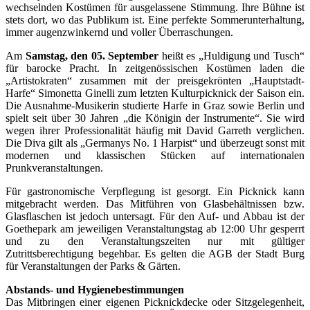
wechselnden Kostümen für ausgelassene Stimmung. Ihre Bühne ist
stets dort, wo das Publikum ist. Eine perfekte Sommerunterhaltung,
immer augenzwinkernd und voller Überraschungen.
Am
Samstag, den 05. September
heißt es „Huldigung und Tusch“
für barocke Pracht. In zeitgenössischen Kostümen laden die
„Artistokraten“ zusammen mit der preisgekrönten „Hauptstadt-
Harfe“ Simonetta Ginelli zum letzten Kulturpicknick der Saison ein.
Die Ausnahme-Musikerin studierte Harfe in Graz sowie Berlin und
spielt seit über 30 Jahren „die Königin der Instrumente“. Sie wird
wegen ihrer Professionalität häufig mit David Garreth verglichen.
Die Diva gilt als „Germanys No. 1 Harpist“ und überzeugt sonst mit
modernen und klassischen Stücken auf internationalen
Prunkveranstaltungen.
Für gastronomische Verpflegung ist gesorgt. Ein Picknick kann
mitgebracht werden. Das Mitführen von Glasbehältnissen bzw.
Glasflaschen ist jedoch untersagt. Für den Auf- und Abbau ist der
Goethepark am jeweiligen Veranstaltungstag ab 12:00 Uhr gesperrt
und zu den Veranstaltungszeiten nur mit gültiger
Zutrittsberechtigung begehbar. Es gelten die AGB der Stadt Burg
für Veranstaltungen der Parks & Gärten.
Abstands- und Hygienebestimmungen
Das Mitbringen einer eigenen Picknickdecke oder Sitzgelegenheit,