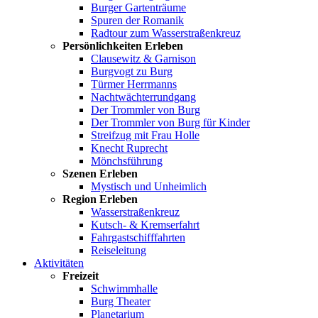
Burger Gartenträume
Spuren der Romanik
Radtour zum Wasserstraßenkreuz
Persönlichkeiten Erleben
Clausewitz & Garnison
Burgvogt zu Burg
Türmer Herrmanns
Nachtwächterrundgang
Der Trommler von Burg
Der Trommler von Burg für Kinder
Streifzug mit Frau Holle
Knecht Ruprecht
Mönchsführung
Szenen Erleben
Mystisch und Unheimlich
Region Erleben
Wasserstraßenkreuz
Kutsch- & Kremserfahrt
Fahrgastschifffahrten
Reiseleitung
Aktivitäten
Freizeit
Schwimmhalle
Burg Theater
Planetarium