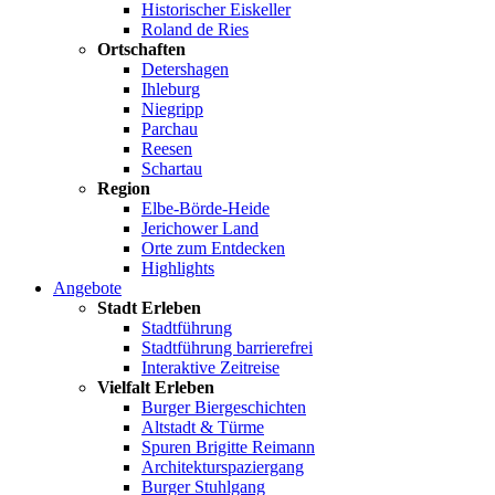
Historischer Eiskeller
Roland de Ries
Ortschaften
Detershagen
Ihleburg
Niegripp
Parchau
Reesen
Schartau
Region
Elbe-Börde-Heide
Jerichower Land
Orte zum Entdecken
Highlights
Angebote
Stadt Erleben
Stadtführung
Stadtführung barrierefrei
Interaktive Zeitreise
Vielfalt Erleben
Burger Biergeschichten
Altstadt & Türme
Spuren Brigitte Reimann
Architekturspaziergang
Burger Stuhlgang