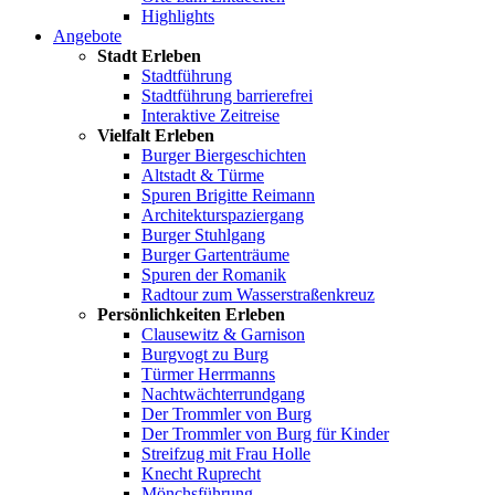
Highlights
Angebote
Stadt Erleben
Stadtführung
Stadtführung barrierefrei
Interaktive Zeitreise
Vielfalt Erleben
Burger Biergeschichten
Altstadt & Türme
Spuren Brigitte Reimann
Architekturspaziergang
Burger Stuhlgang
Burger Gartenträume
Spuren der Romanik
Radtour zum Wasserstraßenkreuz
Persönlichkeiten Erleben
Clausewitz & Garnison
Burgvogt zu Burg
Türmer Herrmanns
Nachtwächterrundgang
Der Trommler von Burg
Der Trommler von Burg für Kinder
Streifzug mit Frau Holle
Knecht Ruprecht
Mönchsführung