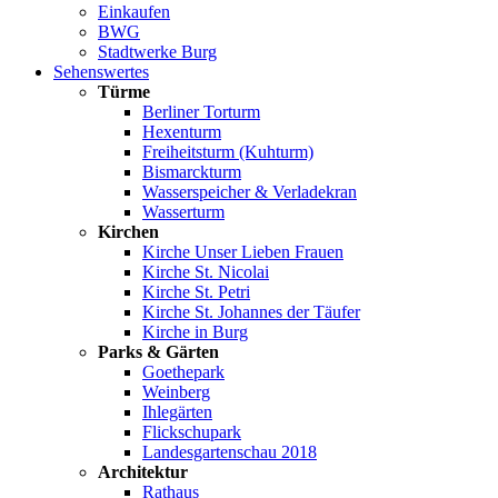
Einkaufen
BWG
Stadtwerke Burg
Sehenswertes
Türme
Berliner Torturm
Hexenturm
Freiheitsturm (Kuhturm)
Bismarckturm
Wasserspeicher & Verladekran
Wasserturm
Kirchen
Kirche Unser Lieben Frauen
Kirche St. Nicolai
Kirche St. Petri
Kirche St. Johannes der Täufer
Kirche in Burg
Parks & Gärten
Goethepark
Weinberg
Ihlegärten
Flickschupark
Landesgartenschau 2018
Architektur
Rathaus