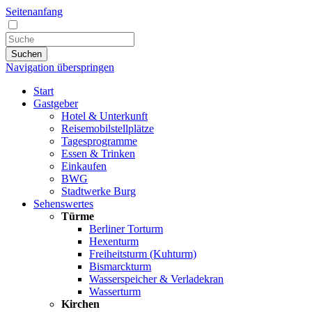
Seitenanfang
Suchen
Navigation überspringen
Start
Gastgeber
Hotel & Unterkunft
Reisemobilstellplätze
Tagesprogramme
Essen & Trinken
Einkaufen
BWG
Stadtwerke Burg
Sehenswertes
Türme
Berliner Torturm
Hexenturm
Freiheitsturm (Kuhturm)
Bismarckturm
Wasserspeicher & Verladekran
Wasserturm
Kirchen