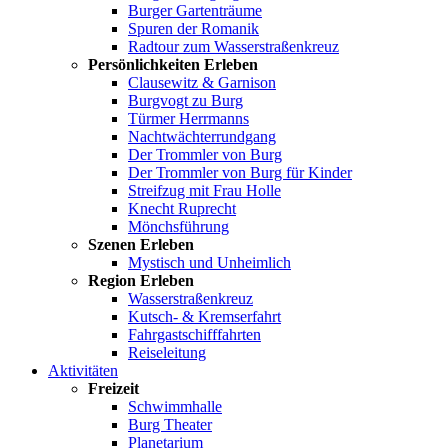
Burger Gartenträume
Spuren der Romanik
Radtour zum Wasserstraßenkreuz
Persönlichkeiten Erleben
Clausewitz & Garnison
Burgvogt zu Burg
Türmer Herrmanns
Nachtwächterrundgang
Der Trommler von Burg
Der Trommler von Burg für Kinder
Streifzug mit Frau Holle
Knecht Ruprecht
Mönchsführung
Szenen Erleben
Mystisch und Unheimlich
Region Erleben
Wasserstraßenkreuz
Kutsch- & Kremserfahrt
Fahrgastschifffahrten
Reiseleitung
Aktivitäten
Freizeit
Schwimmhalle
Burg Theater
Planetarium