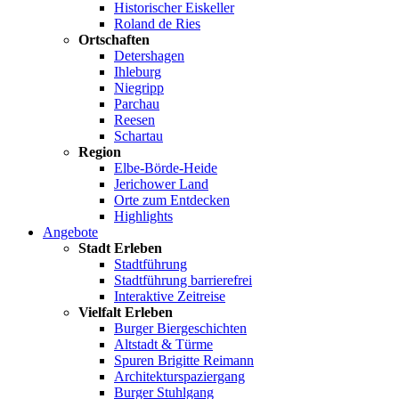
Historischer Eiskeller
Roland de Ries
Ortschaften
Detershagen
Ihleburg
Niegripp
Parchau
Reesen
Schartau
Region
Elbe-Börde-Heide
Jerichower Land
Orte zum Entdecken
Highlights
Angebote
Stadt Erleben
Stadtführung
Stadtführung barrierefrei
Interaktive Zeitreise
Vielfalt Erleben
Burger Biergeschichten
Altstadt & Türme
Spuren Brigitte Reimann
Architekturspaziergang
Burger Stuhlgang