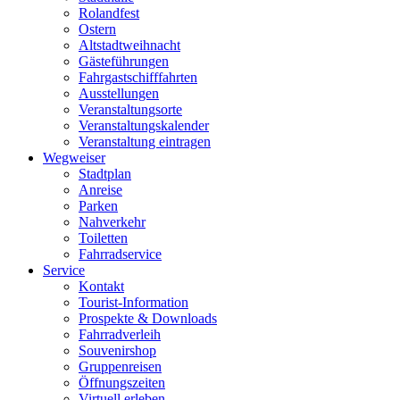
Rolandfest
Ostern
Altstadtweihnacht
Gästeführungen
Fahrgastschifffahrten
Ausstellungen
Veranstaltungsorte
Veranstaltungskalender
Veranstaltung eintragen
Wegweiser
Stadtplan
Anreise
Parken
Nahverkehr
Toiletten
Fahrradservice
Service
Kontakt
Tourist-Information
Prospekte & Downloads
Fahrradverleih
Souvenirshop
Gruppenreisen
Öffnungszeiten
Virtuell erleben