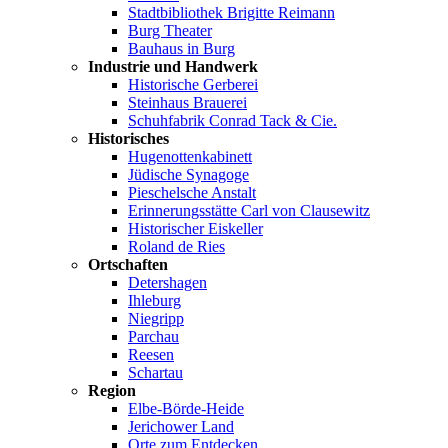
Stadtbibliothek Brigitte Reimann
Burg Theater
Bauhaus in Burg
Industrie und Handwerk
Historische Gerberei
Steinhaus Brauerei
Schuhfabrik Conrad Tack & Cie.
Historisches
Hugenottenkabinett
Jüdische Synagoge
Pieschelsche Anstalt
Erinnerungsstätte Carl von Clausewitz
Historischer Eiskeller
Roland de Ries
Ortschaften
Detershagen
Ihleburg
Niegripp
Parchau
Reesen
Schartau
Region
Elbe-Börde-Heide
Jerichower Land
Orte zum Entdecken