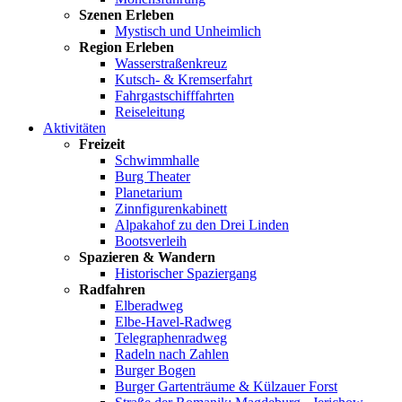
Szenen Erleben
Mystisch und Unheimlich
Region Erleben
Wasserstraßenkreuz
Kutsch- & Kremserfahrt
Fahrgastschifffahrten
Reiseleitung
Aktivitäten
Freizeit
Schwimmhalle
Burg Theater
Planetarium
Zinnfigurenkabinett
Alpakahof zu den Drei Linden
Bootsverleih
Spazieren & Wandern
Historischer Spaziergang
Radfahren
Elberadweg
Elbe-Havel-Radweg
Telegraphenradweg
Radeln nach Zahlen
Burger Bogen
Burger Gartenträume & Külzauer Forst