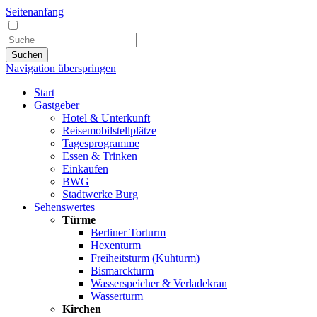
Seitenanfang
Suchen
Navigation überspringen
Start
Gastgeber
Hotel & Unterkunft
Reisemobilstellplätze
Tagesprogramme
Essen & Trinken
Einkaufen
BWG
Stadtwerke Burg
Sehenswertes
Türme
Berliner Torturm
Hexenturm
Freiheitsturm (Kuhturm)
Bismarckturm
Wasserspeicher & Verladekran
Wasserturm
Kirchen