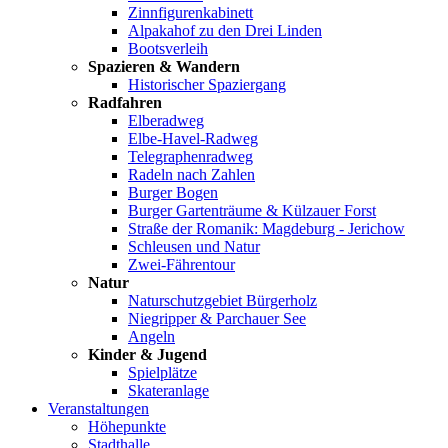
Zinnfigurenkabinett
Alpakahof zu den Drei Linden
Bootsverleih
Spazieren & Wandern
Historischer Spaziergang
Radfahren
Elberadweg
Elbe-Havel-Radweg
Telegraphenradweg
Radeln nach Zahlen
Burger Bogen
Burger Gartenträume & Külzauer Forst
Straße der Romanik: Magdeburg - Jerichow
Schleusen und Natur
Zwei-Fährentour
Natur
Naturschutzgebiet Bürgerholz
Niegripper & Parchauer See
Angeln
Kinder & Jugend
Spielplätze
Skateranlage
Veranstaltungen
Höhepunkte
Stadthalle