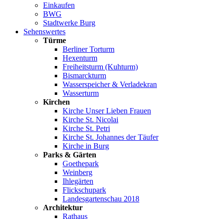
Einkaufen
BWG
Stadtwerke Burg
Sehenswertes
Türme
Berliner Torturm
Hexenturm
Freiheitsturm (Kuhturm)
Bismarckturm
Wasserspeicher & Verladekran
Wasserturm
Kirchen
Kirche Unser Lieben Frauen
Kirche St. Nicolai
Kirche St. Petri
Kirche St. Johannes der Täufer
Kirche in Burg
Parks & Gärten
Goethepark
Weinberg
Ihlegärten
Flickschupark
Landesgartenschau 2018
Architektur
Rathaus