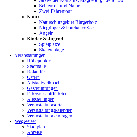
Straße der Romanik: Magdeburg - Jerichow
Schleusen und Natur
Zwei-Fährentour
Natur
Naturschutzgebiet Bürgerholz
Niegripper & Parchauer See
Angeln
Kinder & Jugend
Spielplätze
Skateranlage
Veranstaltungen
Höhepunkte
Stadthalle
Rolandfest
Ostern
Altstadtweihnacht
Gästeführungen
Fahrgastschifffahrten
Ausstellungen
Veranstaltungsorte
Veranstaltungskalender
Veranstaltung eintragen
Wegweiser
Stadtplan
Anreise