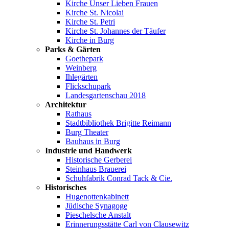
Kirche Unser Lieben Frauen
Kirche St. Nicolai
Kirche St. Petri
Kirche St. Johannes der Täufer
Kirche in Burg
Parks & Gärten
Goethepark
Weinberg
Ihlegärten
Flickschupark
Landesgartenschau 2018
Architektur
Rathaus
Stadtbibliothek Brigitte Reimann
Burg Theater
Bauhaus in Burg
Industrie und Handwerk
Historische Gerberei
Steinhaus Brauerei
Schuhfabrik Conrad Tack & Cie.
Historisches
Hugenottenkabinett
Jüdische Synagoge
Pieschelsche Anstalt
Erinnerungsstätte Carl von Clausewitz