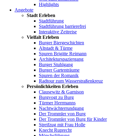
Highlights
Angebote
Stadt Erleben
Stadtführung
Stadtführung barrierefrei
Interaktive Zeitreise
Vielfalt Erleben
Burger Biergeschichten
Altstadt & Türme
Spuren Brigitte Reimann
Architekturspaziergang
Burger Stuhlgang
Burger Gartenträume
Spuren der Romanik
Radtour zum Wasserstraßenkreuz
Persönlichkeiten Erleben
Clausewitz & Garnison
Burgvogt zu Burg
Türmer Herrmanns
Nachtwächterrundgang
Der Trommler von Burg
Der Trommler von Burg für Kinder
Streifzug mit Frau Holle
Knecht Ruprecht
Mönchsführung