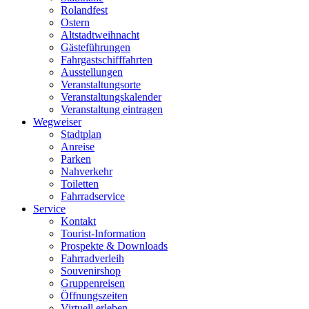
Rolandfest
Ostern
Altstadtweihnacht
Gästeführungen
Fahrgastschifffahrten
Ausstellungen
Veranstaltungsorte
Veranstaltungskalender
Veranstaltung eintragen
Wegweiser
Stadtplan
Anreise
Parken
Nahverkehr
Toiletten
Fahrradservice
Service
Kontakt
Tourist-Information
Prospekte & Downloads
Fahrradverleih
Souvenirshop
Gruppenreisen
Öffnungszeiten
Virtuell erleben