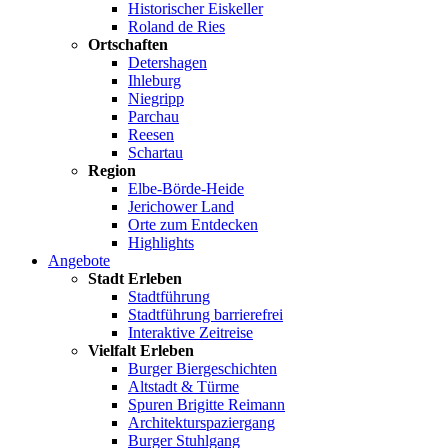
Historischer Eiskeller
Roland de Ries
Ortschaften
Detershagen
Ihleburg
Niegripp
Parchau
Reesen
Schartau
Region
Elbe-Börde-Heide
Jerichower Land
Orte zum Entdecken
Highlights
Angebote
Stadt Erleben
Stadtführung
Stadtführung barrierefrei
Interaktive Zeitreise
Vielfalt Erleben
Burger Biergeschichten
Altstadt & Türme
Spuren Brigitte Reimann
Architekturspaziergang
Burger Stuhlgang