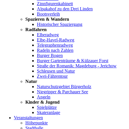
Zinnfigurenkabinett
Alpakahof zu den Drei Linden
Bootsverleih
Spazieren & Wandern
Historischer Spaziergang
Radfahren
Elberadweg
Elbe-Havel-Radweg
Telegraphenradweg
Radeln nach Zahlen
Burger Bogen
Burger Gartenträume & Külzauer Forst
Straße der Romanik: Magdeburg - Jerichow
Schleusen und Natur
Zwei-Fährentour
Natur
Naturschutzgebiet Bürgerholz
Niegripper & Parchauer See
Angeln
Kinder & Jugend
Spielplätze
Skateranlage
Veranstaltungen
Höhepunkte
Stadthalle