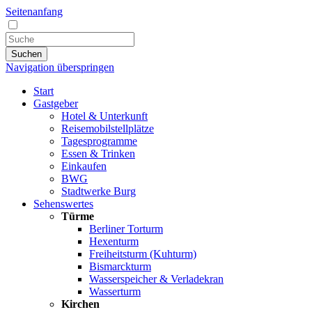
Seitenanfang
Suchen
Navigation überspringen
Start
Gastgeber
Hotel & Unterkunft
Reisemobilstellplätze
Tagesprogramme
Essen & Trinken
Einkaufen
BWG
Stadtwerke Burg
Sehenswertes
Türme
Berliner Torturm
Hexenturm
Freiheitsturm (Kuhturm)
Bismarckturm
Wasserspeicher & Verladekran
Wasserturm
Kirchen