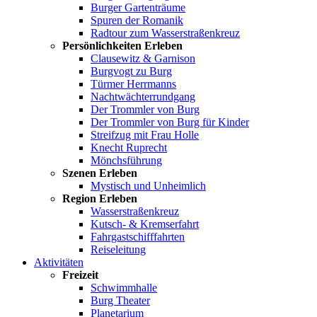
Burger Gartenträume
Spuren der Romanik
Radtour zum Wasserstraßenkreuz
Persönlichkeiten Erleben
Clausewitz & Garnison
Burgvogt zu Burg
Türmer Herrmanns
Nachtwächterrundgang
Der Trommler von Burg
Der Trommler von Burg für Kinder
Streifzug mit Frau Holle
Knecht Ruprecht
Mönchsführung
Szenen Erleben
Mystisch und Unheimlich
Region Erleben
Wasserstraßenkreuz
Kutsch- & Kremserfahrt
Fahrgastschifffahrten
Reiseleitung
Aktivitäten
Freizeit
Schwimmhalle
Burg Theater
Planetarium