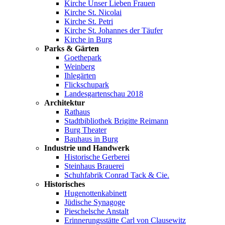
Kirche Unser Lieben Frauen
Kirche St. Nicolai
Kirche St. Petri
Kirche St. Johannes der Täufer
Kirche in Burg
Parks & Gärten
Goethepark
Weinberg
Ihlegärten
Flickschupark
Landesgartenschau 2018
Architektur
Rathaus
Stadtbibliothek Brigitte Reimann
Burg Theater
Bauhaus in Burg
Industrie und Handwerk
Historische Gerberei
Steinhaus Brauerei
Schuhfabrik Conrad Tack & Cie.
Historisches
Hugenottenkabinett
Jüdische Synagoge
Pieschelsche Anstalt
Erinnerungsstätte Carl von Clausewitz