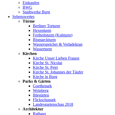
Einkaufen
BWG
Stadtwerke Burg
Sehenswertes
Türme
Berliner Torturm
Hexenturm
Freiheitsturm (Kuhturm)
Bismarckturm
Wasserspeicher & Verladekran
Wasserturm
Kirchen
Kirche Unser Lieben Frauen
Kirche St. Nicolai
Kirche St. Petri
Kirche St. Johannes der Täufer
Kirche in Burg
Parks & Gärten
Goethepark
Weinberg
Ihlegärten
Flickschupark
Landesgartenschau 2018
Architektur
Rathaus