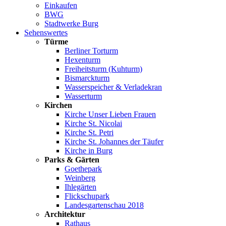
Einkaufen
BWG
Stadtwerke Burg
Sehenswertes
Türme
Berliner Torturm
Hexenturm
Freiheitsturm (Kuhturm)
Bismarckturm
Wasserspeicher & Verladekran
Wasserturm
Kirchen
Kirche Unser Lieben Frauen
Kirche St. Nicolai
Kirche St. Petri
Kirche St. Johannes der Täufer
Kirche in Burg
Parks & Gärten
Goethepark
Weinberg
Ihlegärten
Flickschupark
Landesgartenschau 2018
Architektur
Rathaus