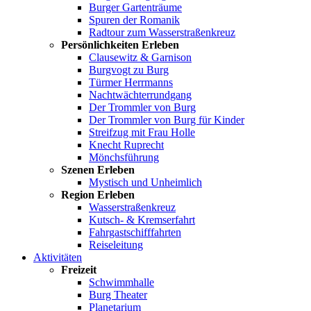
Burger Gartenträume
Spuren der Romanik
Radtour zum Wasserstraßenkreuz
Persönlichkeiten Erleben
Clausewitz & Garnison
Burgvogt zu Burg
Türmer Herrmanns
Nachtwächterrundgang
Der Trommler von Burg
Der Trommler von Burg für Kinder
Streifzug mit Frau Holle
Knecht Ruprecht
Mönchsführung
Szenen Erleben
Mystisch und Unheimlich
Region Erleben
Wasserstraßenkreuz
Kutsch- & Kremserfahrt
Fahrgastschifffahrten
Reiseleitung
Aktivitäten
Freizeit
Schwimmhalle
Burg Theater
Planetarium