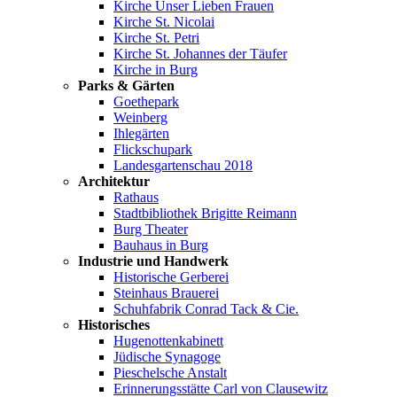
Kirche Unser Lieben Frauen
Kirche St. Nicolai
Kirche St. Petri
Kirche St. Johannes der Täufer
Kirche in Burg
Parks & Gärten
Goethepark
Weinberg
Ihlegärten
Flickschupark
Landesgartenschau 2018
Architektur
Rathaus
Stadtbibliothek Brigitte Reimann
Burg Theater
Bauhaus in Burg
Industrie und Handwerk
Historische Gerberei
Steinhaus Brauerei
Schuhfabrik Conrad Tack & Cie.
Historisches
Hugenottenkabinett
Jüdische Synagoge
Pieschelsche Anstalt
Erinnerungsstätte Carl von Clausewitz