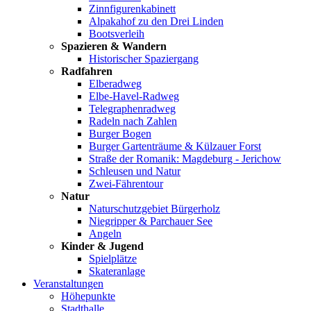
Zinnfigurenkabinett
Alpakahof zu den Drei Linden
Bootsverleih
Spazieren & Wandern
Historischer Spaziergang
Radfahren
Elberadweg
Elbe-Havel-Radweg
Telegraphenradweg
Radeln nach Zahlen
Burger Bogen
Burger Gartenträume & Külzauer Forst
Straße der Romanik: Magdeburg - Jerichow
Schleusen und Natur
Zwei-Fährentour
Natur
Naturschutzgebiet Bürgerholz
Niegripper & Parchauer See
Angeln
Kinder & Jugend
Spielplätze
Skateranlage
Veranstaltungen
Höhepunkte
Stadthalle