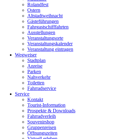
Rolandfest
Ostern
Altstadtweihnacht
Gästeführungen
Fahrgastschifffahrten
Ausstellungen
Veranstaltungsorte
Veranstaltungskalender
Veranstaltung eintragen
Wegweiser
Stadtplan
Anreise
Parken
Nahverkehr
Toiletten
Fahrradservice
Service
Kontakt
Tourist-Information
Prospekte & Downloads
Fahrradverleih
Souvenirshop
Gruppenreisen
Öffnungszeiten
Virtuell erleben