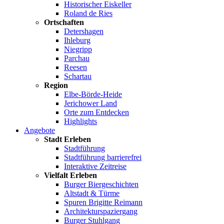
Historischer Eiskeller
Roland de Ries
Ortschaften
Detershagen
Ihleburg
Niegripp
Parchau
Reesen
Schartau
Region
Elbe-Börde-Heide
Jerichower Land
Orte zum Entdecken
Highlights
Angebote
Stadt Erleben
Stadtführung
Stadtführung barrierefrei
Interaktive Zeitreise
Vielfalt Erleben
Burger Biergeschichten
Altstadt & Türme
Spuren Brigitte Reimann
Architekturspaziergang
Burger Stuhlgang