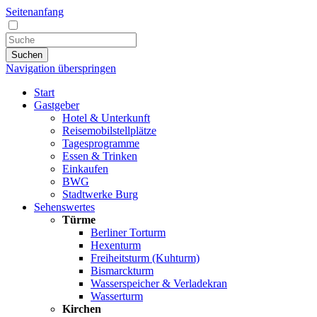
Seitenanfang
Suchen
Navigation überspringen
Start
Gastgeber
Hotel & Unterkunft
Reisemobilstellplätze
Tagesprogramme
Essen & Trinken
Einkaufen
BWG
Stadtwerke Burg
Sehenswertes
Türme
Berliner Torturm
Hexenturm
Freiheitsturm (Kuhturm)
Bismarckturm
Wasserspeicher & Verladekran
Wasserturm
Kirchen