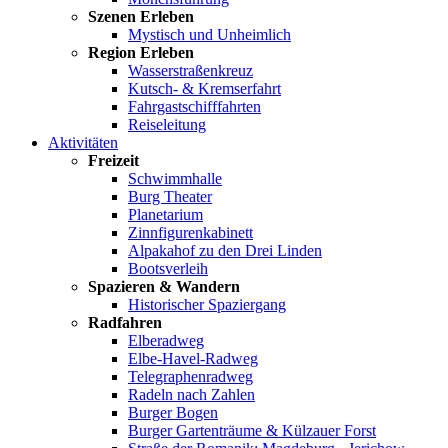
Szenen Erleben
Mystisch und Unheimlich
Region Erleben
Wasserstraßenkreuz
Kutsch- & Kremserfahrt
Fahrgastschifffahrten
Reiseleitung
Aktivitäten
Freizeit
Schwimmhalle
Burg Theater
Planetarium
Zinnfigurenkabinett
Alpakahof zu den Drei Linden
Bootsverleih
Spazieren & Wandern
Historischer Spaziergang
Radfahren
Elberadweg
Elbe-Havel-Radweg
Telegraphenradweg
Radeln nach Zahlen
Burger Bogen
Burger Gartenträume & Külzauer Forst