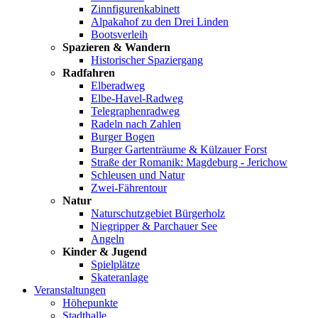
Zinnfigurenkabinett
Alpakahof zu den Drei Linden
Bootsverleih
Spazieren & Wandern
Historischer Spaziergang
Radfahren
Elberadweg
Elbe-Havel-Radweg
Telegraphenradweg
Radeln nach Zahlen
Burger Bogen
Burger Gartenträume & Külzauer Forst
Straße der Romanik: Magdeburg - Jerichow
Schleusen und Natur
Zwei-Fährentour
Natur
Naturschutzgebiet Bürgerholz
Niegripper & Parchauer See
Angeln
Kinder & Jugend
Spielplätze
Skateranlage
Veranstaltungen
Höhepunkte
Stadthalle