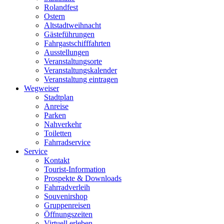
Rolandfest
Ostern
Altstadtweihnacht
Gästeführungen
Fahrgastschifffahrten
Ausstellungen
Veranstaltungsorte
Veranstaltungskalender
Veranstaltung eintragen
Wegweiser
Stadtplan
Anreise
Parken
Nahverkehr
Toiletten
Fahrradservice
Service
Kontakt
Tourist-Information
Prospekte & Downloads
Fahrradverleih
Souvenirshop
Gruppenreisen
Öffnungszeiten
Virtuell erleben