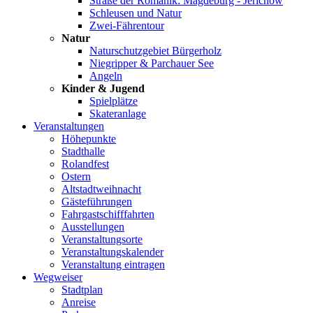
Straße der Romanik: Magdeburg - Jerichow
Schleusen und Natur
Zwei-Fährentour
Natur
Naturschutzgebiet Bürgerholz
Niegripper & Parchauer See
Angeln
Kinder & Jugend
Spielplätze
Skateranlage
Veranstaltungen
Höhepunkte
Stadthalle
Rolandfest
Ostern
Altstadtweihnacht
Gästeführungen
Fahrgastschifffahrten
Ausstellungen
Veranstaltungsorte
Veranstaltungskalender
Veranstaltung eintragen
Wegweiser
Stadtplan
Anreise