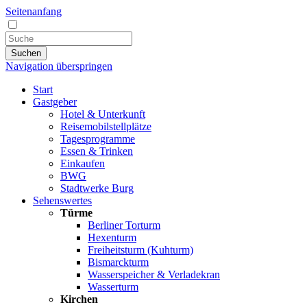
Seitenanfang
Suchen
Navigation überspringen
Start
Gastgeber
Hotel & Unterkunft
Reisemobilstellplätze
Tagesprogramme
Essen & Trinken
Einkaufen
BWG
Stadtwerke Burg
Sehenswertes
Türme
Berliner Torturm
Hexenturm
Freiheitsturm (Kuhturm)
Bismarckturm
Wasserspeicher & Verladekran
Wasserturm
Kirchen