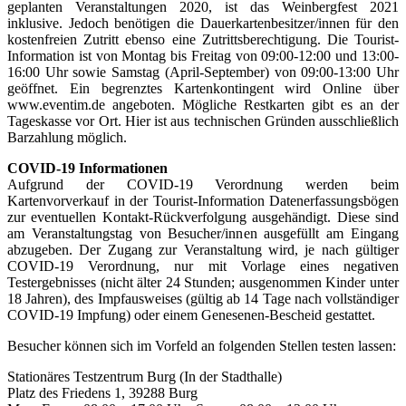
geplanten Veranstaltungen 2020, ist das Weinbergfest 2021
inklusive. Jedoch benötigen die Dauerkartenbesitzer/innen für den
kostenfreien Zutritt ebenso eine Zutrittsberechtigung. Die Tourist-
Information ist von Montag bis Freitag von 09:00-12:00 und 13:00-
16:00 Uhr sowie Samstag (April-September) von 09:00-13:00 Uhr
geöffnet. Ein begrenztes Kartenkontingent wird Online über
www.eventim.de angeboten. Mögliche Restkarten gibt es an der
Tageskasse vor Ort. Hier ist aus technischen Gründen ausschließlich
Barzahlung möglich.
COVID-19 Informationen
Aufgrund der COVID-19 Verordnung werden beim
Kartenvorverkauf in der Tourist-Information Datenerfassungsbögen
zur eventuellen Kontakt-Rückverfolgung ausgehändigt. Diese sind
am Veranstaltungstag von Besucher/innen ausgefüllt am Eingang
abzugeben. Der Zugang zur Veranstaltung wird, je nach gültiger
COVID-19 Verordnung, nur mit Vorlage eines negativen
Testergebnisses (nicht älter 24 Stunden; ausgenommen Kinder unter
18 Jahren), des Impfausweises (gültig ab 14 Tage nach vollständiger
COVID-19 Impfung) oder einem Genesenen-Bescheid gestattet.
Besucher können sich im Vorfeld an folgenden Stellen testen lassen:
Stationäres Testzentrum Burg (In der Stadthalle)
Platz des Friedens 1, 39288 Burg