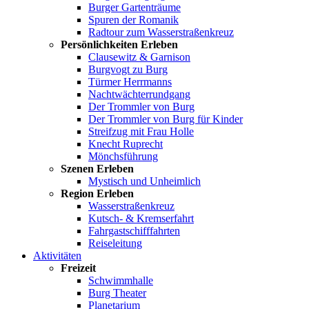
Burger Gartenträume
Spuren der Romanik
Radtour zum Wasserstraßenkreuz
Persönlichkeiten Erleben
Clausewitz & Garnison
Burgvogt zu Burg
Türmer Herrmanns
Nachtwächterrundgang
Der Trommler von Burg
Der Trommler von Burg für Kinder
Streifzug mit Frau Holle
Knecht Ruprecht
Mönchsführung
Szenen Erleben
Mystisch und Unheimlich
Region Erleben
Wasserstraßenkreuz
Kutsch- & Kremserfahrt
Fahrgastschifffahrten
Reiseleitung
Aktivitäten
Freizeit
Schwimmhalle
Burg Theater
Planetarium