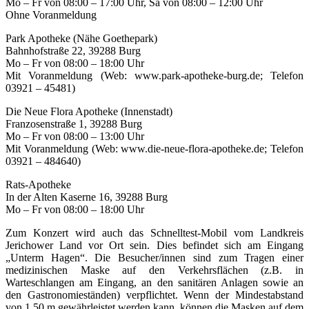
Mo – Fr von 08:00 – 17:00 Uhr, Sa von 08:00 – 12:00 Uhr
Ohne Voranmeldung
Park Apotheke (Nähe Goethepark)
Bahnhofstraße 22, 39288 Burg
Mo – Fr von 08:00 – 18:00 Uhr
Mit Voranmeldung (Web: www.park-apotheke-burg.de; Telefon
03921 – 45481)
Die Neue Flora Apotheke (Innenstadt)
Franzosenstraße 1, 39288 Burg
Mo – Fr von 08:00 – 13:00 Uhr
Mit Voranmeldung (Web: www.die-neue-flora-apotheke.de; Telefon
03921 – 484640)
Rats-Apotheke
In der Alten Kaserne 16, 39288 Burg
Mo – Fr von 08:00 – 18:00 Uhr
Zum Konzert wird auch das Schnelltest-Mobil vom Landkreis
Jerichower Land vor Ort sein. Dies befindet sich am Eingang
„Unterm Hagen“. Die Besucher/innen sind zum Tragen einer
medizinischen Maske auf den Verkehrsflächen (z.B. in
Warteschlangen am Eingang, an den sanitären Anlagen sowie an
den Gastronomieständen) verpflichtet. Wenn der Mindestabstand
von 1,50 m gewährleistet werden kann, können die Masken auf dem