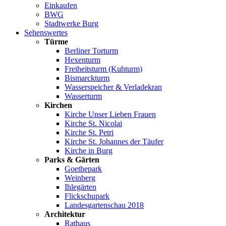
Einkaufen
BWG
Stadtwerke Burg
Sehenswertes
Türme
Berliner Torturm
Hexenturm
Freiheitsturm (Kuhturm)
Bismarckturm
Wasserspeicher & Verladekran
Wasserturm
Kirchen
Kirche Unser Lieben Frauen
Kirche St. Nicolai
Kirche St. Petri
Kirche St. Johannes der Täufer
Kirche in Burg
Parks & Gärten
Goethepark
Weinberg
Ihlegärten
Flickschupark
Landesgartenschau 2018
Architektur
Rathaus