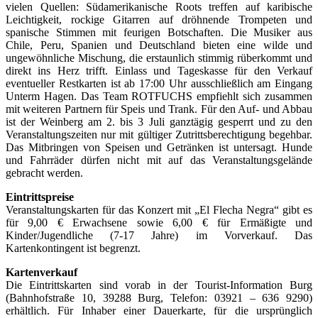
vielen Quellen: Südamerikanische Roots treffen auf karibische
Leichtigkeit, rockige Gitarren auf dröhnende Trompeten und
spanische Stimmen mit feurigen Botschaften. Die Musiker aus
Chile, Peru, Spanien und Deutschland bieten eine wilde und
ungewöhnliche Mischung, die erstaunlich stimmig rüberkommt und
direkt ins Herz trifft. Einlass und Tageskasse für den Verkauf
eventueller Restkarten ist ab 17:00 Uhr ausschließlich am Eingang
Unterm Hagen. Das Team ROTFUCHS empfiehlt sich zusammen
mit weiteren Partnern für Speis und Trank. Für den Auf- und Abbau
ist der Weinberg am 2. bis 3 Juli ganztägig gesperrt und zu den
Veranstaltungszeiten nur mit gültiger Zutrittsberechtigung begehbar.
Das Mitbringen von Speisen und Getränken ist untersagt. Hunde
und Fahrräder dürfen nicht mit auf das Veranstaltungsgelände
gebracht werden.
Eintrittspreise
Veranstaltungskarten für das Konzert mit „El Flecha Negra“ gibt es
für 9,00 € Erwachsene sowie 6,00 € für Ermäßigte und
Kinder/Jugendliche (7-17 Jahre) im Vorverkauf. Das
Kartenkontingent ist begrenzt.
Kartenverkauf
Die Eintrittskarten sind vorab in der Tourist-Information Burg
(Bahnhofstraße 10, 39288 Burg, Telefon: 03921 – 636 9290)
erhältlich. Für Inhaber einer Dauerkarte, für die ursprünglich