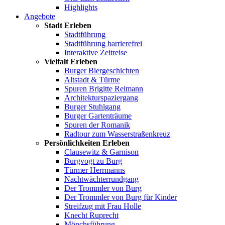
Highlights
Angebote
Stadt Erleben
Stadtführung
Stadtführung barrierefrei
Interaktive Zeitreise
Vielfalt Erleben
Burger Biergeschichten
Altstadt & Türme
Spuren Brigitte Reimann
Architekturspaziergang
Burger Stuhlgang
Burger Gartenträume
Spuren der Romanik
Radtour zum Wasserstraßenkreuz
Persönlichkeiten Erleben
Clausewitz & Garnison
Burgvogt zu Burg
Türmer Herrmanns
Nachtwächterrundgang
Der Trommler von Burg
Der Trommler von Burg für Kinder
Streifzug mit Frau Holle
Knecht Ruprecht
Mönchsführung