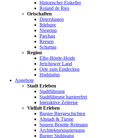
Historischer Eiskeller
Roland de Ries
Ortschaften
Detershagen
Ihleburg
Niegripp
Parchau
Reesen
Schartau
Region
Elbe-Börde-Heide
Jerichower Land
Orte zum Entdecken
Highlights
Angebote
Stadt Erleben
Stadtführung
Stadtführung barrierefrei
Interaktive Zeitreise
Vielfalt Erleben
Burger Biergeschichten
Altstadt & Türme
Spuren Brigitte Reimann
Architekturspaziergang
Burger Stuhlgang