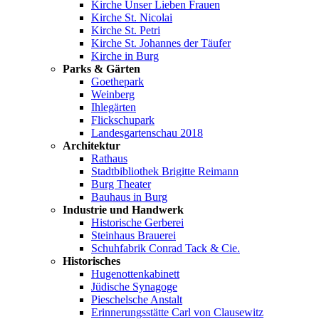
Kirche Unser Lieben Frauen
Kirche St. Nicolai
Kirche St. Petri
Kirche St. Johannes der Täufer
Kirche in Burg
Parks & Gärten
Goethepark
Weinberg
Ihlegärten
Flickschupark
Landesgartenschau 2018
Architektur
Rathaus
Stadtbibliothek Brigitte Reimann
Burg Theater
Bauhaus in Burg
Industrie und Handwerk
Historische Gerberei
Steinhaus Brauerei
Schuhfabrik Conrad Tack & Cie.
Historisches
Hugenottenkabinett
Jüdische Synagoge
Pieschelsche Anstalt
Erinnerungsstätte Carl von Clausewitz