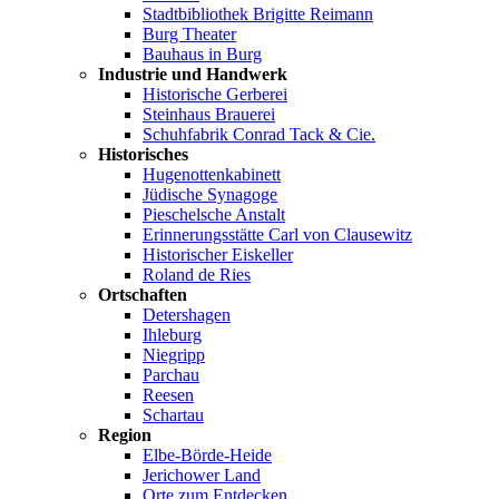
Stadtbibliothek Brigitte Reimann
Burg Theater
Bauhaus in Burg
Industrie und Handwerk
Historische Gerberei
Steinhaus Brauerei
Schuhfabrik Conrad Tack & Cie.
Historisches
Hugenottenkabinett
Jüdische Synagoge
Pieschelsche Anstalt
Erinnerungsstätte Carl von Clausewitz
Historischer Eiskeller
Roland de Ries
Ortschaften
Detershagen
Ihleburg
Niegripp
Parchau
Reesen
Schartau
Region
Elbe-Börde-Heide
Jerichower Land
Orte zum Entdecken