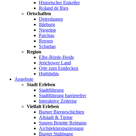
Historischer Eiskeller
Roland de Ries
Ortschaften
Detershagen
Ihleburg
Niegripp
Parchau
Reesen
Schartau
Region
Elbe-Börde-Heide
Jerichower Land
Orte zum Entdecken
Highlights
Angebote
Stadt Erleben
Stadtführung
Stadtführung barrierefrei
Interaktive Zeitreise
Vielfalt Erleben
Burger Biergeschichten
Altstadt & Türme
Spuren Brigitte Reimann
Architekturspaziergang
Burger Stuhlgang