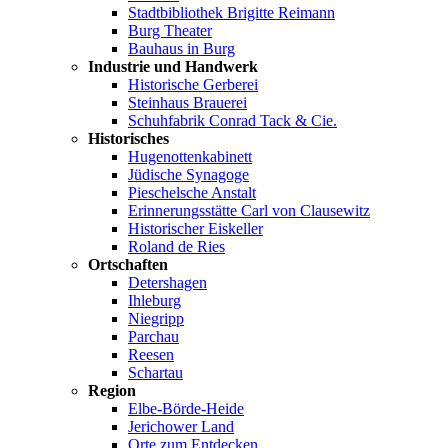
Stadtbibliothek Brigitte Reimann
Burg Theater
Bauhaus in Burg
Industrie und Handwerk
Historische Gerberei
Steinhaus Brauerei
Schuhfabrik Conrad Tack & Cie.
Historisches
Hugenottenkabinett
Jüdische Synagoge
Pieschelsche Anstalt
Erinnerungsstätte Carl von Clausewitz
Historischer Eiskeller
Roland de Ries
Ortschaften
Detershagen
Ihleburg
Niegripp
Parchau
Reesen
Schartau
Region
Elbe-Börde-Heide
Jerichower Land
Orte zum Entdecken