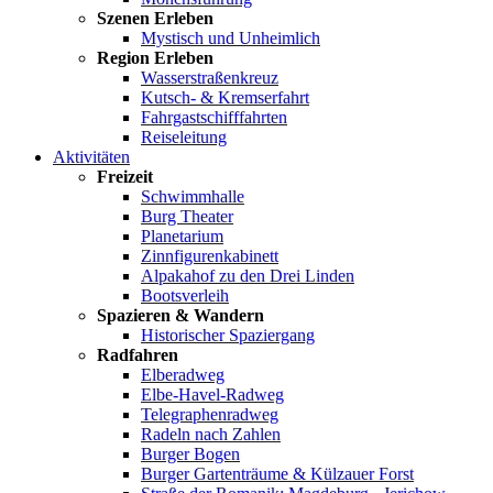
Szenen Erleben
Mystisch und Unheimlich
Region Erleben
Wasserstraßenkreuz
Kutsch- & Kremserfahrt
Fahrgastschifffahrten
Reiseleitung
Aktivitäten
Freizeit
Schwimmhalle
Burg Theater
Planetarium
Zinnfigurenkabinett
Alpakahof zu den Drei Linden
Bootsverleih
Spazieren & Wandern
Historischer Spaziergang
Radfahren
Elberadweg
Elbe-Havel-Radweg
Telegraphenradweg
Radeln nach Zahlen
Burger Bogen
Burger Gartenträume & Külzauer Forst