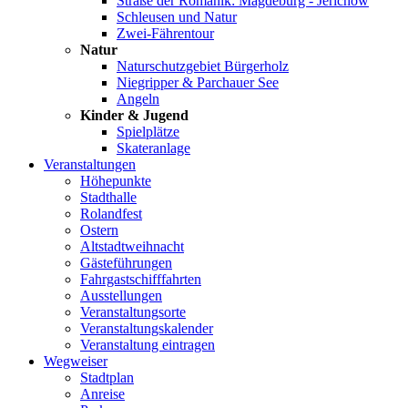
Straße der Romanik: Magdeburg - Jerichow
Schleusen und Natur
Zwei-Fährentour
Natur
Naturschutzgebiet Bürgerholz
Niegripper & Parchauer See
Angeln
Kinder & Jugend
Spielplätze
Skateranlage
Veranstaltungen
Höhepunkte
Stadthalle
Rolandfest
Ostern
Altstadtweihnacht
Gästeführungen
Fahrgastschifffahrten
Ausstellungen
Veranstaltungsorte
Veranstaltungskalender
Veranstaltung eintragen
Wegweiser
Stadtplan
Anreise