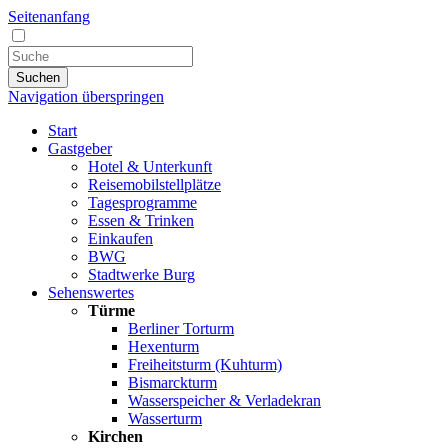
Seitenanfang
Suchen
Navigation überspringen
Start
Gastgeber
Hotel & Unterkunft
Reisemobilstellplätze
Tagesprogramme
Essen & Trinken
Einkaufen
BWG
Stadtwerke Burg
Sehenswertes
Türme
Berliner Torturm
Hexenturm
Freiheitsturm (Kuhturm)
Bismarckturm
Wasserspeicher & Verladekran
Wasserturm
Kirchen