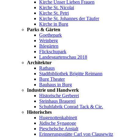
Kirche Unser Lieben Frauen
Kirche St. Nicolai
Kirche St. Petri
Kirche St. Johannes der Täufer
Kirche in Burg
Parks & Gärten
Goethepark
Weinberg
Ihlegärten
Flickschupark
Landesgartenschau 2018
Architektur
Rathaus
Stadtbibliothek Brigitte Reimann
Burg Theater
Bauhaus in Burg
Industrie und Handwerk
Historische Gerberei
Steinhaus Brauerei
Schuhfabrik Conrad Tack & Cie.
Historisches
Hugenottenkabinett
Jüdische Synagoge
Pieschelsche Anstalt
Erinnerungsstätte Carl von Clausewitz