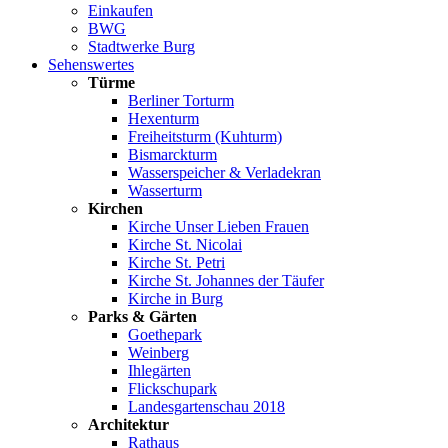
Einkaufen
BWG
Stadtwerke Burg
Sehenswertes
Türme
Berliner Torturm
Hexenturm
Freiheitsturm (Kuhturm)
Bismarckturm
Wasserspeicher & Verladekran
Wasserturm
Kirchen
Kirche Unser Lieben Frauen
Kirche St. Nicolai
Kirche St. Petri
Kirche St. Johannes der Täufer
Kirche in Burg
Parks & Gärten
Goethepark
Weinberg
Ihlegärten
Flickschupark
Landesgartenschau 2018
Architektur
Rathaus