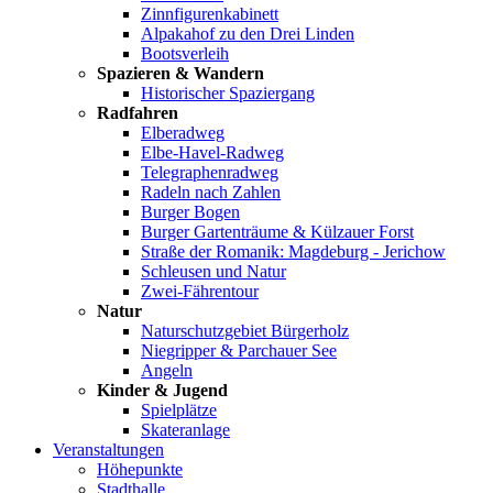
Zinnfigurenkabinett
Alpakahof zu den Drei Linden
Bootsverleih
Spazieren & Wandern
Historischer Spaziergang
Radfahren
Elberadweg
Elbe-Havel-Radweg
Telegraphenradweg
Radeln nach Zahlen
Burger Bogen
Burger Gartenträume & Külzauer Forst
Straße der Romanik: Magdeburg - Jerichow
Schleusen und Natur
Zwei-Fährentour
Natur
Naturschutzgebiet Bürgerholz
Niegripper & Parchauer See
Angeln
Kinder & Jugend
Spielplätze
Skateranlage
Veranstaltungen
Höhepunkte
Stadthalle