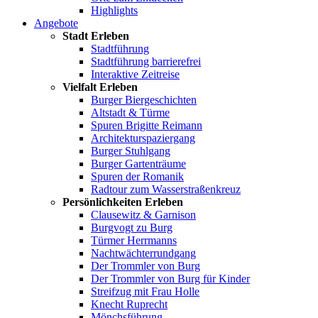
Highlights
Angebote
Stadt Erleben
Stadtführung
Stadtführung barrierefrei
Interaktive Zeitreise
Vielfalt Erleben
Burger Biergeschichten
Altstadt & Türme
Spuren Brigitte Reimann
Architekturspaziergang
Burger Stuhlgang
Burger Gartenträume
Spuren der Romanik
Radtour zum Wasserstraßenkreuz
Persönlichkeiten Erleben
Clausewitz & Garnison
Burgvogt zu Burg
Türmer Herrmanns
Nachtwächterrundgang
Der Trommler von Burg
Der Trommler von Burg für Kinder
Streifzug mit Frau Holle
Knecht Ruprecht
Mönchsführung