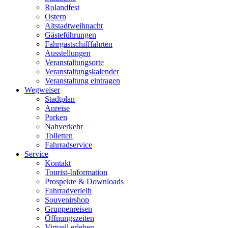
Rolandfest
Ostern
Altstadtweihnacht
Gästeführungen
Fahrgastschifffahrten
Ausstellungen
Veranstaltungsorte
Veranstaltungskalender
Veranstaltung eintragen
Wegweiser
Stadtplan
Anreise
Parken
Nahverkehr
Toiletten
Fahrradservice
Service
Kontakt
Tourist-Information
Prospekte & Downloads
Fahrradverleih
Souvenirshop
Gruppenreisen
Öffnungszeiten
Virtuell erleben