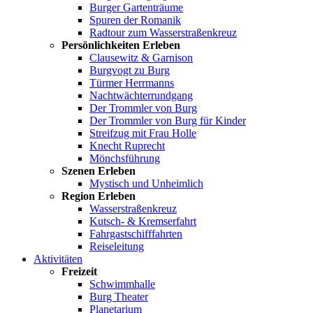
Burger Gartenträume
Spuren der Romanik
Radtour zum Wasserstraßenkreuz
Persönlichkeiten Erleben
Clausewitz & Garnison
Burgvogt zu Burg
Türmer Herrmanns
Nachtwächterrundgang
Der Trommler von Burg
Der Trommler von Burg für Kinder
Streifzug mit Frau Holle
Knecht Ruprecht
Mönchsführung
Szenen Erleben
Mystisch und Unheimlich
Region Erleben
Wasserstraßenkreuz
Kutsch- & Kremserfahrt
Fahrgastschifffahrten
Reiseleitung
Aktivitäten
Freizeit
Schwimmhalle
Burg Theater
Planetarium