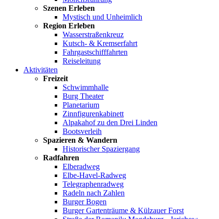
Szenen Erleben
Mystisch und Unheimlich
Region Erleben
Wasserstraßenkreuz
Kutsch- & Kremserfahrt
Fahrgastschifffahrten
Reiseleitung
Aktivitäten
Freizeit
Schwimmhalle
Burg Theater
Planetarium
Zinnfigurenkabinett
Alpakahof zu den Drei Linden
Bootsverleih
Spazieren & Wandern
Historischer Spaziergang
Radfahren
Elberadweg
Elbe-Havel-Radweg
Telegraphenradweg
Radeln nach Zahlen
Burger Bogen
Burger Gartenträume & Külzauer Forst