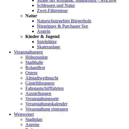
Straße der Romanik: Magdeburg - Jerichow
Schleusen und Natur
Zwei-Fährentour
Natur
Naturschutzgebiet Bürgerholz
Niegripper & Parchauer See
Angeln
Kinder & Jugend
Spielplätze
Skateranlage
Veranstaltungen
Höhepunkte
Stadthalle
Rolandfest
Ostern
Altstadtweihnacht
Gästeführungen
Fahrgastschifffahrten
Ausstellungen
Veranstaltungsorte
Veranstaltungskalender
Veranstaltung eintragen
Wegweiser
Stadtplan
Anreise