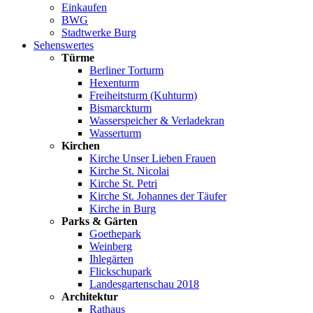
Einkaufen
BWG
Stadtwerke Burg
Sehenswertes
Türme
Berliner Torturm
Hexenturm
Freiheitsturm (Kuhturm)
Bismarckturm
Wasserspeicher & Verladekran
Wasserturm
Kirchen
Kirche Unser Lieben Frauen
Kirche St. Nicolai
Kirche St. Petri
Kirche St. Johannes der Täufer
Kirche in Burg
Parks & Gärten
Goethepark
Weinberg
Ihlegärten
Flickschupark
Landesgartenschau 2018
Architektur
Rathaus