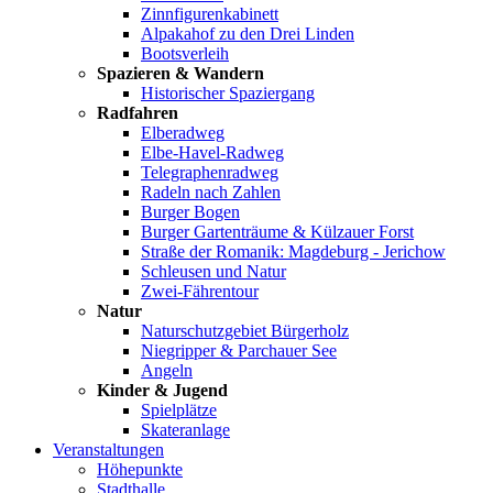
Zinnfigurenkabinett
Alpakahof zu den Drei Linden
Bootsverleih
Spazieren & Wandern
Historischer Spaziergang
Radfahren
Elberadweg
Elbe-Havel-Radweg
Telegraphenradweg
Radeln nach Zahlen
Burger Bogen
Burger Gartenträume & Külzauer Forst
Straße der Romanik: Magdeburg - Jerichow
Schleusen und Natur
Zwei-Fährentour
Natur
Naturschutzgebiet Bürgerholz
Niegripper & Parchauer See
Angeln
Kinder & Jugend
Spielplätze
Skateranlage
Veranstaltungen
Höhepunkte
Stadthalle