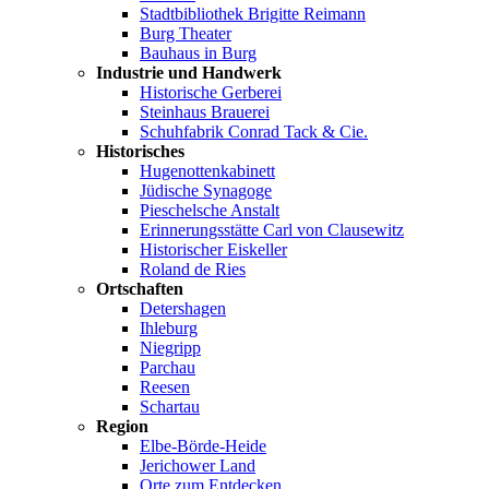
Stadtbibliothek Brigitte Reimann
Burg Theater
Bauhaus in Burg
Industrie und Handwerk
Historische Gerberei
Steinhaus Brauerei
Schuhfabrik Conrad Tack & Cie.
Historisches
Hugenottenkabinett
Jüdische Synagoge
Pieschelsche Anstalt
Erinnerungsstätte Carl von Clausewitz
Historischer Eiskeller
Roland de Ries
Ortschaften
Detershagen
Ihleburg
Niegripp
Parchau
Reesen
Schartau
Region
Elbe-Börde-Heide
Jerichower Land
Orte zum Entdecken