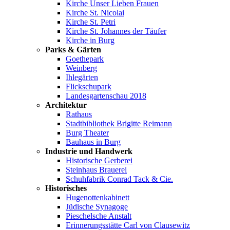
Kirche Unser Lieben Frauen
Kirche St. Nicolai
Kirche St. Petri
Kirche St. Johannes der Täufer
Kirche in Burg
Parks & Gärten
Goethepark
Weinberg
Ihlegärten
Flickschupark
Landesgartenschau 2018
Architektur
Rathaus
Stadtbibliothek Brigitte Reimann
Burg Theater
Bauhaus in Burg
Industrie und Handwerk
Historische Gerberei
Steinhaus Brauerei
Schuhfabrik Conrad Tack & Cie.
Historisches
Hugenottenkabinett
Jüdische Synagoge
Pieschelsche Anstalt
Erinnerungsstätte Carl von Clausewitz