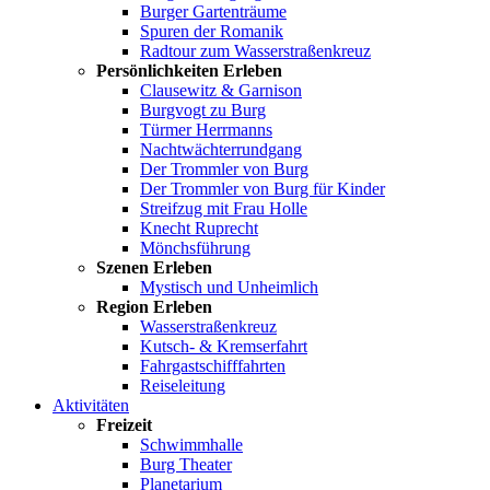
Burger Gartenträume
Spuren der Romanik
Radtour zum Wasserstraßenkreuz
Persönlichkeiten Erleben
Clausewitz & Garnison
Burgvogt zu Burg
Türmer Herrmanns
Nachtwächterrundgang
Der Trommler von Burg
Der Trommler von Burg für Kinder
Streifzug mit Frau Holle
Knecht Ruprecht
Mönchsführung
Szenen Erleben
Mystisch und Unheimlich
Region Erleben
Wasserstraßenkreuz
Kutsch- & Kremserfahrt
Fahrgastschifffahrten
Reiseleitung
Aktivitäten
Freizeit
Schwimmhalle
Burg Theater
Planetarium