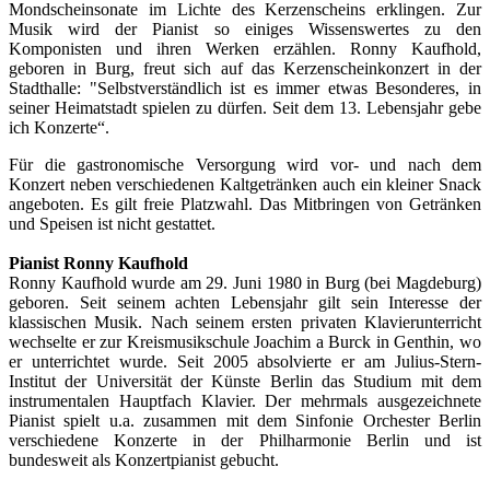
Mondscheinsonate im Lichte des Kerzenscheins erklingen. Zur
Musik wird der Pianist so einiges Wissenswertes zu den
Komponisten und ihren Werken erzählen. Ronny Kaufhold,
geboren in Burg, freut sich auf das Kerzenscheinkonzert in der
Stadthalle: "Selbstverständlich ist es immer etwas Besonderes, in
seiner Heimatstadt spielen zu dürfen. Seit dem 13. Lebensjahr gebe
ich Konzerte“.
Für die gastronomische Versorgung wird vor- und nach dem
Konzert neben verschiedenen Kaltgetränken auch ein kleiner Snack
angeboten. Es gilt freie Platzwahl. Das Mitbringen von Getränken
und Speisen ist nicht gestattet.
Pianist Ronny Kaufhold
Ronny Kaufhold wurde am 29. Juni 1980 in Burg (bei Magdeburg)
geboren. Seit seinem achten Lebensjahr gilt sein Interesse der
klassischen Musik. Nach seinem ersten privaten Klavierunterricht
wechselte er zur Kreismusikschule Joachim a Burck in Genthin, wo
er unterrichtet wurde. Seit 2005 absolvierte er am Julius-Stern-
Institut der Universität der Künste Berlin das Studium mit dem
instrumentalen Hauptfach Klavier. Der mehrmals ausgezeichnete
Pianist spielt u.a. zusammen mit dem Sinfonie Orchester Berlin
verschiedene Konzerte in der Philharmonie Berlin und ist
bundesweit als Konzertpianist gebucht.