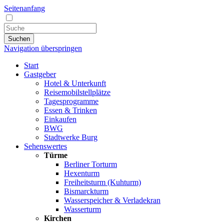
Seitenanfang
Suchen
Navigation überspringen
Start
Gastgeber
Hotel & Unterkunft
Reisemobilstellplätze
Tagesprogramme
Essen & Trinken
Einkaufen
BWG
Stadtwerke Burg
Sehenswertes
Türme
Berliner Torturm
Hexenturm
Freiheitsturm (Kuhturm)
Bismarckturm
Wasserspeicher & Verladekran
Wasserturm
Kirchen