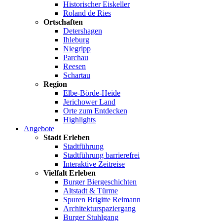
Historischer Eiskeller
Roland de Ries
Ortschaften
Detershagen
Ihleburg
Niegripp
Parchau
Reesen
Schartau
Region
Elbe-Börde-Heide
Jerichower Land
Orte zum Entdecken
Highlights
Angebote
Stadt Erleben
Stadtführung
Stadtführung barrierefrei
Interaktive Zeitreise
Vielfalt Erleben
Burger Biergeschichten
Altstadt & Türme
Spuren Brigitte Reimann
Architekturspaziergang
Burger Stuhlgang