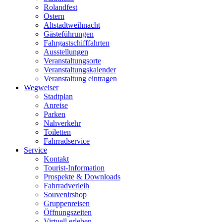
Rolandfest
Ostern
Altstadtweihnacht
Gästeführungen
Fahrgastschifffahrten
Ausstellungen
Veranstaltungsorte
Veranstaltungskalender
Veranstaltung eintragen
Wegweiser
Stadtplan
Anreise
Parken
Nahverkehr
Toiletten
Fahrradservice
Service
Kontakt
Tourist-Information
Prospekte & Downloads
Fahrradverleih
Souvenirshop
Gruppenreisen
Öffnungszeiten
Virtuell erleben