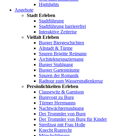
Highlights
Angebote
Stadt Erleben
Stadtführung
Stadtführung barrierefrei
Interaktive Zeitreise
Vielfalt Erleben
Burger Biergeschichten
Altstadt & Türme
Spuren Brigitte Reimann
Architekturspaziergang
Burger Stuhlgang
Burger Gartenträume
Spuren der Romanik
Radtour zum Wasserstraßenkreuz
Persönlichkeiten Erleben
Clausewitz & Garnison
Burgvogt zu Burg
Türmer Herrmanns
Nachtwächterrundgang
Der Trommler von Burg
Der Trommler von Burg für Kinder
Streifzug mit Frau Holle
Knecht Ruprecht
Mönchsführung