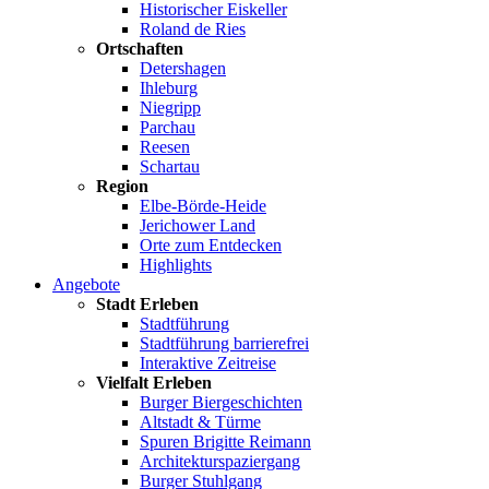
Historischer Eiskeller
Roland de Ries
Ortschaften
Detershagen
Ihleburg
Niegripp
Parchau
Reesen
Schartau
Region
Elbe-Börde-Heide
Jerichower Land
Orte zum Entdecken
Highlights
Angebote
Stadt Erleben
Stadtführung
Stadtführung barrierefrei
Interaktive Zeitreise
Vielfalt Erleben
Burger Biergeschichten
Altstadt & Türme
Spuren Brigitte Reimann
Architekturspaziergang
Burger Stuhlgang