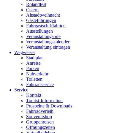
Rolandfest
Ostern
Altstadtweihnacht
Gästeführungen
Fahrgastschifffahrten
Ausstellungen
Veranstaltungsorte
Veranstaltungskalender
Veranstaltung eintragen
Wegweiser
Stadtplan
Anreise
Parken
Nahverkehr
Toiletten
Fahrradservice
Service
Kontakt
Tourist-Information
Prospekte & Downloads
Fahrradverleih
Souvenirshop
Gruppenreisen
Öffnungszeiten
Virtuell erleben