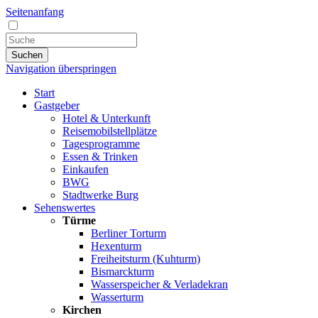
Seitenanfang
Suchen
Navigation überspringen
Start
Gastgeber
Hotel & Unterkunft
Reisemobilstellplätze
Tagesprogramme
Essen & Trinken
Einkaufen
BWG
Stadtwerke Burg
Sehenswertes
Türme
Berliner Torturm
Hexenturm
Freiheitsturm (Kuhturm)
Bismarckturm
Wasserspeicher & Verladekran
Wasserturm
Kirchen