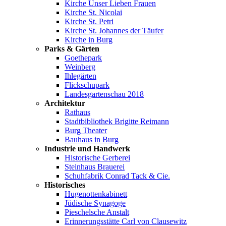
Kirche Unser Lieben Frauen
Kirche St. Nicolai
Kirche St. Petri
Kirche St. Johannes der Täufer
Kirche in Burg
Parks & Gärten
Goethepark
Weinberg
Ihlegärten
Flickschupark
Landesgartenschau 2018
Architektur
Rathaus
Stadtbibliothek Brigitte Reimann
Burg Theater
Bauhaus in Burg
Industrie und Handwerk
Historische Gerberei
Steinhaus Brauerei
Schuhfabrik Conrad Tack & Cie.
Historisches
Hugenottenkabinett
Jüdische Synagoge
Pieschelsche Anstalt
Erinnerungsstätte Carl von Clausewitz