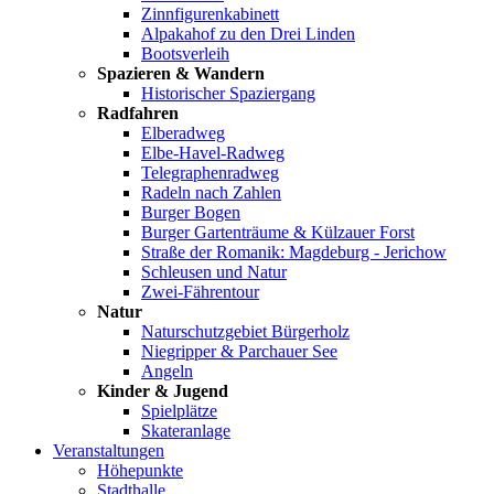
Zinnfigurenkabinett
Alpakahof zu den Drei Linden
Bootsverleih
Spazieren & Wandern
Historischer Spaziergang
Radfahren
Elberadweg
Elbe-Havel-Radweg
Telegraphenradweg
Radeln nach Zahlen
Burger Bogen
Burger Gartenträume & Külzauer Forst
Straße der Romanik: Magdeburg - Jerichow
Schleusen und Natur
Zwei-Fährentour
Natur
Naturschutzgebiet Bürgerholz
Niegripper & Parchauer See
Angeln
Kinder & Jugend
Spielplätze
Skateranlage
Veranstaltungen
Höhepunkte
Stadthalle