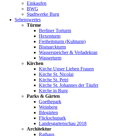
Einkaufen
BWG
Stadtwerke Burg
Sehenswertes
Türme
Berliner Torturm
Hexenturm
Freiheitsturm (Kuhturm)
Bismarckturm
Wasserspeicher & Verladekran
Wasserturm
Kirchen
Kirche Unser Lieben Frauen
Kirche St. Nicolai
Kirche St. Petri
Kirche St. Johannes der Täufer
Kirche in Burg
Parks & Gärten
Goethepark
Weinberg
Ihlegärten
Flickschupark
Landesgartenschau 2018
Architektur
Rathaus