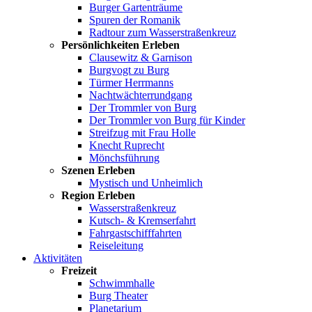
Burger Gartenträume
Spuren der Romanik
Radtour zum Wasserstraßenkreuz
Persönlichkeiten Erleben
Clausewitz & Garnison
Burgvogt zu Burg
Türmer Herrmanns
Nachtwächterrundgang
Der Trommler von Burg
Der Trommler von Burg für Kinder
Streifzug mit Frau Holle
Knecht Ruprecht
Mönchsführung
Szenen Erleben
Mystisch und Unheimlich
Region Erleben
Wasserstraßenkreuz
Kutsch- & Kremserfahrt
Fahrgastschifffahrten
Reiseleitung
Aktivitäten
Freizeit
Schwimmhalle
Burg Theater
Planetarium