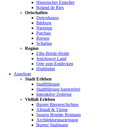
Historischer Eiskeller
Roland de Ries
Ortschaften
Detershagen
Ihleburg
Niegripp
Parchau
Reesen
Schartau
Region
Elbe-Börde-Heide
Jerichower Land
Orte zum Entdecken
Highlights
Angebote
Stadt Erleben
Stadtführung
Stadtführung barrierefrei
Interaktive Zeitreise
Vielfalt Erleben
Burger Biergeschichten
Altstadt & Türme
Spuren Brigitte Reimann
Architekturspaziergang
Burger Stuhlgang