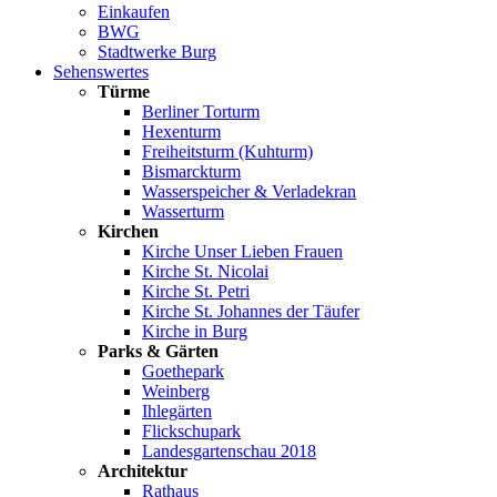
Einkaufen
BWG
Stadtwerke Burg
Sehenswertes
Türme
Berliner Torturm
Hexenturm
Freiheitsturm (Kuhturm)
Bismarckturm
Wasserspeicher & Verladekran
Wasserturm
Kirchen
Kirche Unser Lieben Frauen
Kirche St. Nicolai
Kirche St. Petri
Kirche St. Johannes der Täufer
Kirche in Burg
Parks & Gärten
Goethepark
Weinberg
Ihlegärten
Flickschupark
Landesgartenschau 2018
Architektur
Rathaus