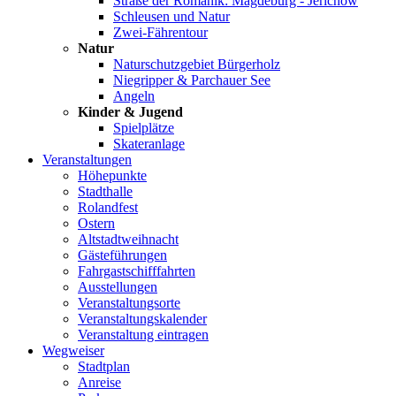
Straße der Romanik: Magdeburg - Jerichow
Schleusen und Natur
Zwei-Fährentour
Natur
Naturschutzgebiet Bürgerholz
Niegripper & Parchauer See
Angeln
Kinder & Jugend
Spielplätze
Skateranlage
Veranstaltungen
Höhepunkte
Stadthalle
Rolandfest
Ostern
Altstadtweihnacht
Gästeführungen
Fahrgastschifffahrten
Ausstellungen
Veranstaltungsorte
Veranstaltungskalender
Veranstaltung eintragen
Wegweiser
Stadtplan
Anreise