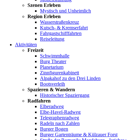
Szenen Erleben
Mystisch und Unheimlich
Region Erleben
Wasserstraßenkreuz
Kutsch- & Kremserfahrt
Fahrgastschifffahrten
Reiseleitung
Aktivitäten
Freizeit
Schwimmhalle
Burg Theater
Planetarium
Zinnfigurenkabinett
Alpakahof zu den Drei Linden
Bootsverleih
Spazieren & Wandern
Historischer Spaziergang
Radfahren
Elberadweg
Elbe-Havel-Radweg
Telegraphenradweg
Radeln nach Zahlen
Burger Bogen
Burger Gartenträume & Külzauer Forst