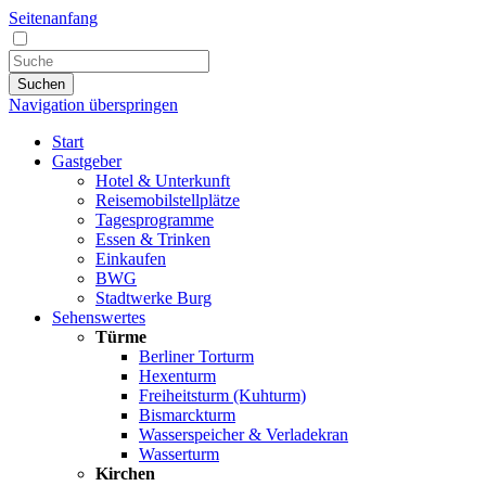
Seitenanfang
Suchen
Navigation überspringen
Start
Gastgeber
Hotel & Unterkunft
Reisemobilstellplätze
Tagesprogramme
Essen & Trinken
Einkaufen
BWG
Stadtwerke Burg
Sehenswertes
Türme
Berliner Torturm
Hexenturm
Freiheitsturm (Kuhturm)
Bismarckturm
Wasserspeicher & Verladekran
Wasserturm
Kirchen