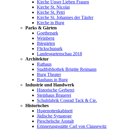
Kirche Unser Lieben Frauen
Kirche St. Nicolai
Kirche St. Petri
Kirche St. Johannes der Täufer
Kirche in Burg
Parks & Gärten
Goethepark
Weinberg
Ihlegärten
Flickschupark
Landesgartenschau 2018
Architektur
Rathaus
Stadtbibliothek Brigitte Reimann
Burg Theater
Bauhaus in Burg
Industrie und Handwerk
Historische Gerberei
Steinhaus Brauerei
Schuhfabrik Conrad Tack & Cie.
Historisches
Hugenottenkabinett
Jüdische Synagoge
Pieschelsche Anstalt
Erinnerungsstätte Carl von Clausewitz