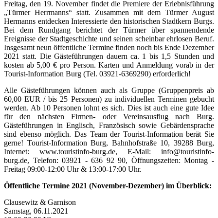
Freitag, den 19. November findet die Premiere der Erlebnisführung
„Türmer Herrmanns“ statt. Zusammen mit dem Türmer August
Hermanns entdecken Interessierte den historischen Stadtkern Burgs.
Bei dem Rundgang berichtet der Türmer über spannendende
Ereignisse der Stadtgeschichte und seinen scheinbar ehrlosen Beruf.
Insgesamt neun öffentliche Termine finden noch bis Ende Dezember
2021 statt. Die Gästeführungen dauern ca. 1 bis 1,5 Stunden und
kosten ab 5,00 € pro Person. Karten und Anmeldung vorab in der
Tourist-Information Burg (Tel. 03921-6369290) erforderlich!
Alle Gästeführungen können auch als Gruppe (Gruppenpreis ab
60,00 EUR / bis 25 Personen) zu individuellen Terminen gebucht
werden. Ab 10 Personen lohnt es sich. Dies ist auch eine gute Idee
für den nächsten Firmen- oder Vereinsausflug nach Burg.
Gästeführungen in Englisch, Französisch sowie Gebärdensprache
sind ebenso möglich. Das Team der Tourist-Information berät Sie
gerne! Tourist-Information Burg, Bahnhofstraße 10, 39288 Burg,
Internet: www.touristinfo-burg.de, E-Mail: info@touristinfo-
burg.de, Telefon: 03921 - 636 92 90, Öffnungszeiten: Montag -
Freitag 09:00-12:00 Uhr & 13:00-17:00 Uhr.
Öffentliche Termine 2021 (November-Dezember) im Überblick:
Clausewitz & Garnison
Samstag, 06.11.2021