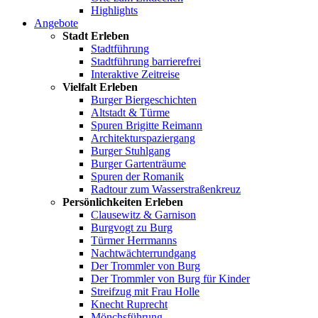
Highlights
Angebote
Stadt Erleben
Stadtführung
Stadtführung barrierefrei
Interaktive Zeitreise
Vielfalt Erleben
Burger Biergeschichten
Altstadt & Türme
Spuren Brigitte Reimann
Architekturspaziergang
Burger Stuhlgang
Burger Gartenträume
Spuren der Romanik
Radtour zum Wasserstraßenkreuz
Persönlichkeiten Erleben
Clausewitz & Garnison
Burgvogt zu Burg
Türmer Herrmanns
Nachtwächterrundgang
Der Trommler von Burg
Der Trommler von Burg für Kinder
Streifzug mit Frau Holle
Knecht Ruprecht
Mönchsführung