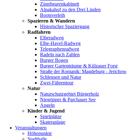
Zinnfigurenkabinett
Alpakahof zu den Drei Linden
Bootsverleih
Spazieren & Wandern
Historischer Spaziergang
Radfahren
Elberadweg
Elbe-Havel-Radweg
Telegraphenradweg
Radeln nach Zahlen
Burger Bogen
Burger Gartenträume & Külzauer Forst
Straße der Romanik: Magdeburg - Jerichow
Schleusen und Natur
Zwei-Fährentour
Natur
Naturschutzgebiet Bürgerholz
Niegripper & Parchauer See
Angeln
Kinder & Jugend
Spielplätze
Skateranlage
Veranstaltungen
Höhepunkte
Stadthalle