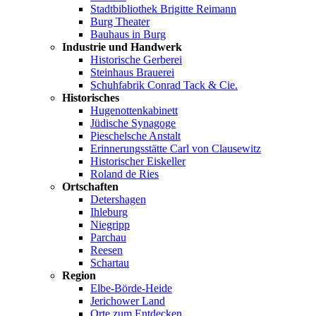
Stadtbibliothek Brigitte Reimann
Burg Theater
Bauhaus in Burg
Industrie und Handwerk
Historische Gerberei
Steinhaus Brauerei
Schuhfabrik Conrad Tack & Cie.
Historisches
Hugenottenkabinett
Jüdische Synagoge
Pieschelsche Anstalt
Erinnerungsstätte Carl von Clausewitz
Historischer Eiskeller
Roland de Ries
Ortschaften
Detershagen
Ihleburg
Niegripp
Parchau
Reesen
Schartau
Region
Elbe-Börde-Heide
Jerichower Land
Orte zum Entdecken