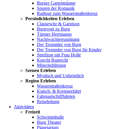
Burger Gartenträume
Spuren der Romanik
Radtour zum Wasserstraßenkreuz
Persönlichkeiten Erleben
Clausewitz & Garnison
Burgvogt zu Burg
Türmer Herrmanns
Nachtwächterrundgang
Der Trommler von Burg
Der Trommler von Burg für Kinder
Streifzug mit Frau Holle
Knecht Ruprecht
Mönchsführung
Szenen Erleben
Mystisch und Unheimlich
Region Erleben
Wasserstraßenkreuz
Kutsch- & Kremserfahrt
Fahrgastschifffahrten
Reiseleitung
Aktivitäten
Freizeit
Schwimmhalle
Burg Theater
Planetarium