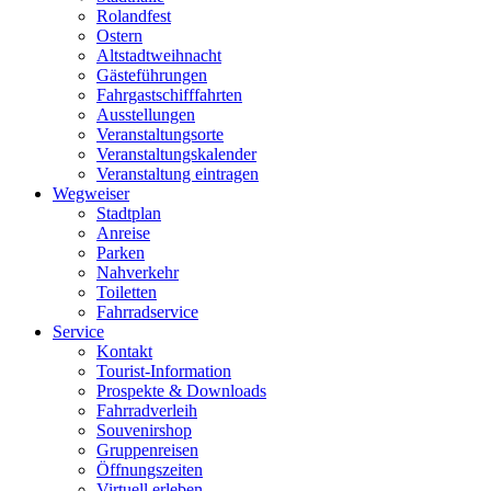
Rolandfest
Ostern
Altstadtweihnacht
Gästeführungen
Fahrgastschifffahrten
Ausstellungen
Veranstaltungsorte
Veranstaltungskalender
Veranstaltung eintragen
Wegweiser
Stadtplan
Anreise
Parken
Nahverkehr
Toiletten
Fahrradservice
Service
Kontakt
Tourist-Information
Prospekte & Downloads
Fahrradverleih
Souvenirshop
Gruppenreisen
Öffnungszeiten
Virtuell erleben