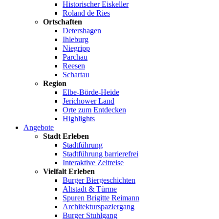
Historischer Eiskeller
Roland de Ries
Ortschaften
Detershagen
Ihleburg
Niegripp
Parchau
Reesen
Schartau
Region
Elbe-Börde-Heide
Jerichower Land
Orte zum Entdecken
Highlights
Angebote
Stadt Erleben
Stadtführung
Stadtführung barrierefrei
Interaktive Zeitreise
Vielfalt Erleben
Burger Biergeschichten
Altstadt & Türme
Spuren Brigitte Reimann
Architekturspaziergang
Burger Stuhlgang