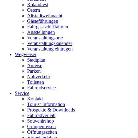
Rolandfest
Ostern
Altstadtweihnacht
Gästeführungen
Fahrgastschifffahrten
Ausstellungen
Veranstaltungsorte
Veranstaltungskalender
Veranstaltung eintragen
Wegweiser
Stadtplan
Anreise
Parken
Nahverkehr
Toiletten
Fahrradservice
Service
Kontakt
Tourist-Information
Prospekte & Downloads
Fahrradverleih
Souvenirshop
Gruppenreisen
Öffnungszeiten
Virtuell erleben