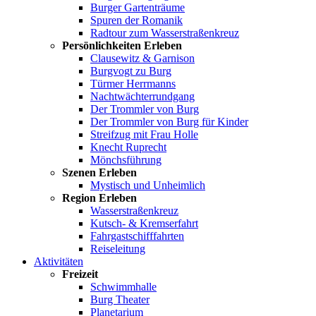
Burger Gartenträume
Spuren der Romanik
Radtour zum Wasserstraßenkreuz
Persönlichkeiten Erleben
Clausewitz & Garnison
Burgvogt zu Burg
Türmer Herrmanns
Nachtwächterrundgang
Der Trommler von Burg
Der Trommler von Burg für Kinder
Streifzug mit Frau Holle
Knecht Ruprecht
Mönchsführung
Szenen Erleben
Mystisch und Unheimlich
Region Erleben
Wasserstraßenkreuz
Kutsch- & Kremserfahrt
Fahrgastschifffahrten
Reiseleitung
Aktivitäten
Freizeit
Schwimmhalle
Burg Theater
Planetarium