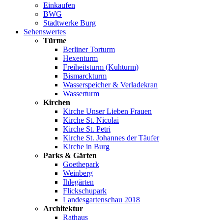
Einkaufen
BWG
Stadtwerke Burg
Sehenswertes
Türme
Berliner Torturm
Hexenturm
Freiheitsturm (Kuhturm)
Bismarckturm
Wasserspeicher & Verladekran
Wasserturm
Kirchen
Kirche Unser Lieben Frauen
Kirche St. Nicolai
Kirche St. Petri
Kirche St. Johannes der Täufer
Kirche in Burg
Parks & Gärten
Goethepark
Weinberg
Ihlegärten
Flickschupark
Landesgartenschau 2018
Architektur
Rathaus