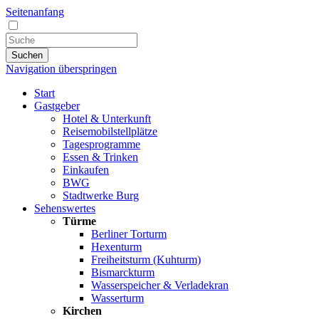
Seitenanfang
Suchen
Navigation überspringen
Start
Gastgeber
Hotel & Unterkunft
Reisemobilstellplätze
Tagesprogramme
Essen & Trinken
Einkaufen
BWG
Stadtwerke Burg
Sehenswertes
Türme
Berliner Torturm
Hexenturm
Freiheitsturm (Kuhturm)
Bismarckturm
Wasserspeicher & Verladekran
Wasserturm
Kirchen