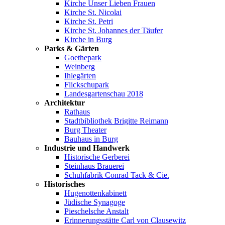
Kirche Unser Lieben Frauen
Kirche St. Nicolai
Kirche St. Petri
Kirche St. Johannes der Täufer
Kirche in Burg
Parks & Gärten
Goethepark
Weinberg
Ihlegärten
Flickschupark
Landesgartenschau 2018
Architektur
Rathaus
Stadtbibliothek Brigitte Reimann
Burg Theater
Bauhaus in Burg
Industrie und Handwerk
Historische Gerberei
Steinhaus Brauerei
Schuhfabrik Conrad Tack & Cie.
Historisches
Hugenottenkabinett
Jüdische Synagoge
Pieschelsche Anstalt
Erinnerungsstätte Carl von Clausewitz