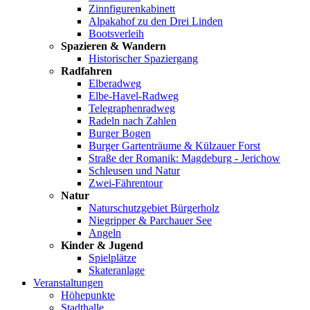
Zinnfigurenkabinett
Alpakahof zu den Drei Linden
Bootsverleih
Spazieren & Wandern
Historischer Spaziergang
Radfahren
Elberadweg
Elbe-Havel-Radweg
Telegraphenradweg
Radeln nach Zahlen
Burger Bogen
Burger Gartenträume & Külzauer Forst
Straße der Romanik: Magdeburg - Jerichow
Schleusen und Natur
Zwei-Fährentour
Natur
Naturschutzgebiet Bürgerholz
Niegripper & Parchauer See
Angeln
Kinder & Jugend
Spielplätze
Skateranlage
Veranstaltungen
Höhepunkte
Stadthalle