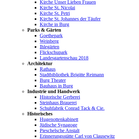
Kirche Unser Lieben Frauen
Kirche St. Nicolai
Kirche St. Petri
Kirche St. Johannes der Täufer
Kirche in Burg
Parks & Gärten
Goethepark
Weinberg
Ihlegärten
Flickschupark
Landesgartenschau 2018
Architektur
Rathaus
Stadtbibliothek Brigitte Reimann
Burg Theater
Bauhaus in Burg
Industrie und Handwerk
Historische Gerberei
Steinhaus Brauerei
Schuhfabrik Conrad Tack & Cie.
Historisches
Hugenottenkabinett
Jüdische Synagoge
Pieschelsche Anstalt
Erinnerungsstätte Carl von Clausewitz