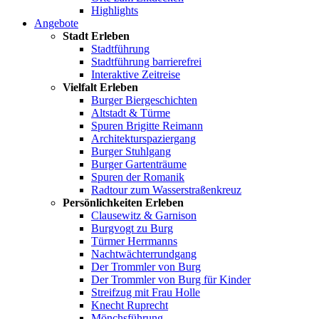
Highlights
Angebote
Stadt Erleben
Stadtführung
Stadtführung barrierefrei
Interaktive Zeitreise
Vielfalt Erleben
Burger Biergeschichten
Altstadt & Türme
Spuren Brigitte Reimann
Architekturspaziergang
Burger Stuhlgang
Burger Gartenträume
Spuren der Romanik
Radtour zum Wasserstraßenkreuz
Persönlichkeiten Erleben
Clausewitz & Garnison
Burgvogt zu Burg
Türmer Herrmanns
Nachtwächterrundgang
Der Trommler von Burg
Der Trommler von Burg für Kinder
Streifzug mit Frau Holle
Knecht Ruprecht
Mönchsführung