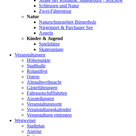
Straße der Romanik: Magdeburg - Jerichow
Schleusen und Natur
Zwei-Fährentour
Natur
Naturschutzgebiet Bürgerholz
Niegripper & Parchauer See
Angeln
Kinder & Jugend
Spielplätze
Skateranlage
Veranstaltungen
Höhepunkte
Stadthalle
Rolandfest
Ostern
Altstadtweihnacht
Gästeführungen
Fahrgastschifffahrten
Ausstellungen
Veranstaltungsorte
Veranstaltungskalender
Veranstaltung eintragen
Wegweiser
Stadtplan
Anreise