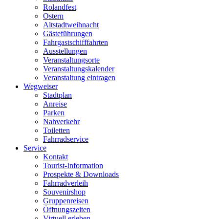
Rolandfest
Ostern
Altstadtweihnacht
Gästeführungen
Fahrgastschifffahrten
Ausstellungen
Veranstaltungsorte
Veranstaltungskalender
Veranstaltung eintragen
Wegweiser
Stadtplan
Anreise
Parken
Nahverkehr
Toiletten
Fahrradservice
Service
Kontakt
Tourist-Information
Prospekte & Downloads
Fahrradverleih
Souvenirshop
Gruppenreisen
Öffnungszeiten
Virtuell erleben