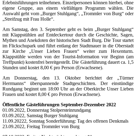
Erlebnisführungen teilnehmen. Einzelpersonen können hierbei, ohne
eigene Gruppe, aus einem vielfältigen Programm wählen. Die
Auswahl geht vom „Burger Stuhlgang“, „Trommler von Burg“ oder
„Streifzug mit Frau Holle“.
Am Samstag, den 3. September geht es beim „Burger Stuhlgang“
mit Klappstühlen auf Entdeckertour durch die Geschichte, Sagen,
Mythen und Anekdoten der historischen Stadt Burg. Die Tour startet
im Flickschupark und führt entlang der Stadtmauer in die Oberstadt
zur Kirche „Unser Lieben Frauen“ weiter zum Hexenturm.
Klappstühle werden von der Tourist-Information vor Beginn (am
Treffpunkt) kostenfrei bereitgestellt. Die Gästeführung dauert ca. 1,5
Stunden und kostet 8,00 € pro Person (Erwachsene).
Am Donnerstag, den 13. Oktober berichtet der „Türmer
Herrmanns“ überspannende Stadtgeschichten. Der einstündige
Rundgang beginnt um 18:00 Uhr an der Oberkirche Unser Lieben
Frauen und kostet 8,00 € pro Person (Erwachsene).
Öffentliche Gästeführungen September-Dezember 2022
01.09.2022, Donnerstag Stolpersteinrundgang
03.09.2022, Samstag Burger Stuhlgang
11.09.20222, Sonntag Sonderführung: Tag des offenen Denkmals
23.09.2022, Freitag Trommler von Burg