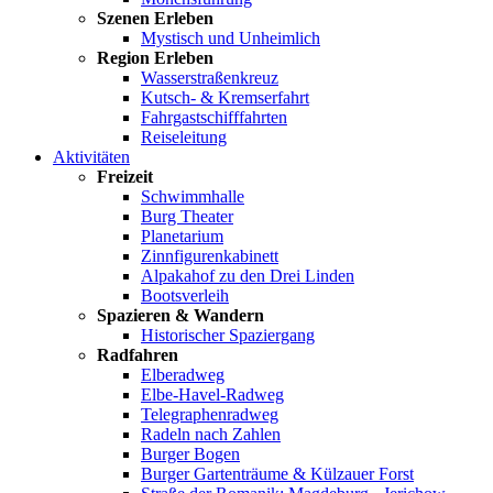
Szenen Erleben
Mystisch und Unheimlich
Region Erleben
Wasserstraßenkreuz
Kutsch- & Kremserfahrt
Fahrgastschifffahrten
Reiseleitung
Aktivitäten
Freizeit
Schwimmhalle
Burg Theater
Planetarium
Zinnfigurenkabinett
Alpakahof zu den Drei Linden
Bootsverleih
Spazieren & Wandern
Historischer Spaziergang
Radfahren
Elberadweg
Elbe-Havel-Radweg
Telegraphenradweg
Radeln nach Zahlen
Burger Bogen
Burger Gartenträume & Külzauer Forst