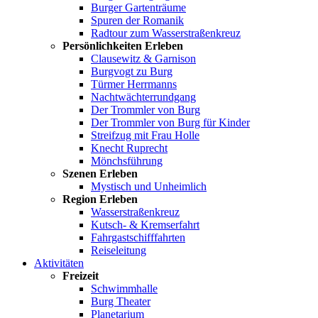
Burger Gartenträume
Spuren der Romanik
Radtour zum Wasserstraßenkreuz
Persönlichkeiten Erleben
Clausewitz & Garnison
Burgvogt zu Burg
Türmer Herrmanns
Nachtwächterrundgang
Der Trommler von Burg
Der Trommler von Burg für Kinder
Streifzug mit Frau Holle
Knecht Ruprecht
Mönchsführung
Szenen Erleben
Mystisch und Unheimlich
Region Erleben
Wasserstraßenkreuz
Kutsch- & Kremserfahrt
Fahrgastschifffahrten
Reiseleitung
Aktivitäten
Freizeit
Schwimmhalle
Burg Theater
Planetarium