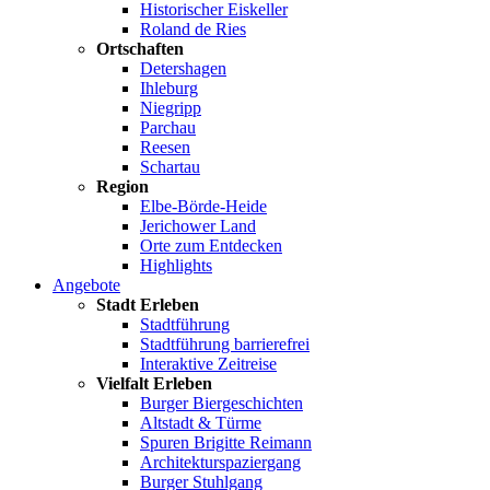
Historischer Eiskeller
Roland de Ries
Ortschaften
Detershagen
Ihleburg
Niegripp
Parchau
Reesen
Schartau
Region
Elbe-Börde-Heide
Jerichower Land
Orte zum Entdecken
Highlights
Angebote
Stadt Erleben
Stadtführung
Stadtführung barrierefrei
Interaktive Zeitreise
Vielfalt Erleben
Burger Biergeschichten
Altstadt & Türme
Spuren Brigitte Reimann
Architekturspaziergang
Burger Stuhlgang