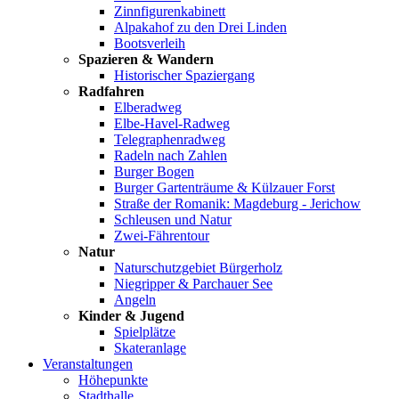
Zinnfigurenkabinett
Alpakahof zu den Drei Linden
Bootsverleih
Spazieren & Wandern
Historischer Spaziergang
Radfahren
Elberadweg
Elbe-Havel-Radweg
Telegraphenradweg
Radeln nach Zahlen
Burger Bogen
Burger Gartenträume & Külzauer Forst
Straße der Romanik: Magdeburg - Jerichow
Schleusen und Natur
Zwei-Fährentour
Natur
Naturschutzgebiet Bürgerholz
Niegripper & Parchauer See
Angeln
Kinder & Jugend
Spielplätze
Skateranlage
Veranstaltungen
Höhepunkte
Stadthalle