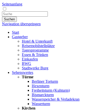
Seitenanfang
Suchen
Navigation überspringen
Start
Gastgeber
Hotel & Unterkunft
Reisemobilstellplätze
Tagesprogramme
Essen & Trinken
Einkaufen
BWG
Stadtwerke Burg
Sehenswertes
Türme
Berliner Torturm
Hexenturm
Freiheitsturm (Kuhturm)
Bismarckturm
Wasserspeicher & Verladekran
Wasserturm
Kirchen