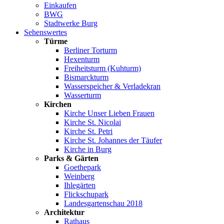
Einkaufen
BWG
Stadtwerke Burg
Sehenswertes
Türme
Berliner Torturm
Hexenturm
Freiheitsturm (Kuhturm)
Bismarckturm
Wasserspeicher & Verladekran
Wasserturm
Kirchen
Kirche Unser Lieben Frauen
Kirche St. Nicolai
Kirche St. Petri
Kirche St. Johannes der Täufer
Kirche in Burg
Parks & Gärten
Goethepark
Weinberg
Ihlegärten
Flickschupark
Landesgartenschau 2018
Architektur
Rathaus