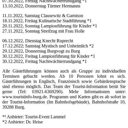
07.10.2022, Freitag Nachtwächterrundgang *1
13.10.2022, Donnerstag Türmer Hermanns
11.11.2022, Samstag Clausewitz & Garnison
18.11.2022, Freitag Kulinarische Stadtführung *1
20.11.2022, Sonntag Lampionführung für Kinder *1
27.11.2022, Sonntag Streifzug mit Frau Holle
06.12.2022, Dienstag Knecht Ruprecht
17.12.2022; Samstag Mystisch und Unheimlich *2
29.12.2022, Donnerstag Burgvogt zu Burg
30.12.2022, Freitag Lampionführung für Kinder *1
30.12.2022, Freitag Nachtwächterrundgang *1
Alle Gästeführungen können auch als Gruppe zu individuellen
Terminen gebucht werden. Ab 10 Personen lohnt es sich.
Gästeführungen in Englisch, Französisch sowie Gebärdensprache
sind ebenso möglich. Das Team der Tourist-Information berät Sie
gerne (Tel: 03921-6369290). Mehr Informationen unter:
www.touristinfo-burg.de. Programm und Karten gibt es ab sofort in
der Tourist-Information (Im Bahnhofsgebäude), Bahnhofstraße 10,
39288 Burg.
*¹ Anbieter: Tourist-Event Lammel
*2 Anbieter: Dr. Heise