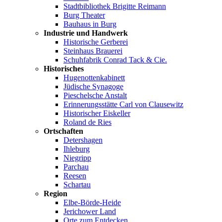
Stadtbibliothek Brigitte Reimann
Burg Theater
Bauhaus in Burg
Industrie und Handwerk
Historische Gerberei
Steinhaus Brauerei
Schuhfabrik Conrad Tack & Cie.
Historisches
Hugenottenkabinett
Jüdische Synagoge
Pieschelsche Anstalt
Erinnerungsstätte Carl von Clausewitz
Historischer Eiskeller
Roland de Ries
Ortschaften
Detershagen
Ihleburg
Niegripp
Parchau
Reesen
Schartau
Region
Elbe-Börde-Heide
Jerichower Land
Orte zum Entdecken