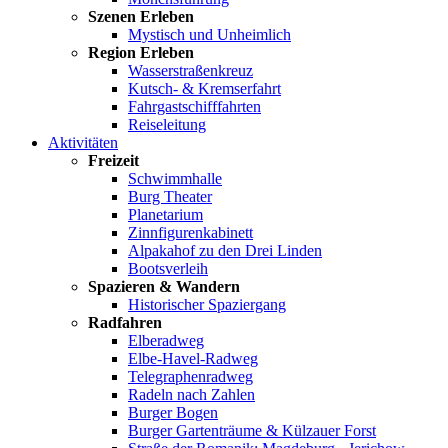
Szenen Erleben
Mystisch und Unheimlich
Region Erleben
Wasserstraßenkreuz
Kutsch- & Kremserfahrt
Fahrgastschifffahrten
Reiseleitung
Aktivitäten
Freizeit
Schwimmhalle
Burg Theater
Planetarium
Zinnfigurenkabinett
Alpakahof zu den Drei Linden
Bootsverleih
Spazieren & Wandern
Historischer Spaziergang
Radfahren
Elberadweg
Elbe-Havel-Radweg
Telegraphenradweg
Radeln nach Zahlen
Burger Bogen
Burger Gartenträume & Külzauer Forst