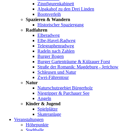
Zinnfigurenkabinett
Alpakahof zu den Drei Linden
Bootsverleih
Spazieren & Wandern
Historischer Spaziergang
Radfahren
Elberadweg
Elbe-Havel-Radweg
Telegraphenradweg
Radeln nach Zahlen
Burger Bogen
Burger Gartenträume & Külzauer Forst
Straße der Romanik: Magdeburg - Jerichow
Schleusen und Natur
Zwei-Fährentour
Natur
Naturschutzgebiet Bürgerholz
Niegripper & Parchauer See
Angeln
Kinder & Jugend
Spielplätze
Skateranlage
Veranstaltungen
Höhepunkte
Stadthalle