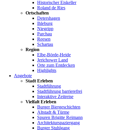
Historischer Eiskeller
Roland de Ries
Ortschaften
Detershagen
Ihleburg
Niegripp
Parchau
Reesen
Schartau
Region
Elbe-Börde-Heide
Jerichower Land
Orte zum Entdecken
Highlights
Angebote
Stadt Erleben
Stadtführung
Stadtführung barrierefrei
Interaktive Zeitreise
Vielfalt Erleben
Burger Biergeschichten
Altstadt & Türme
Spuren Brigitte Reimann
Architekturspaziergang
Burger Stuhlgang