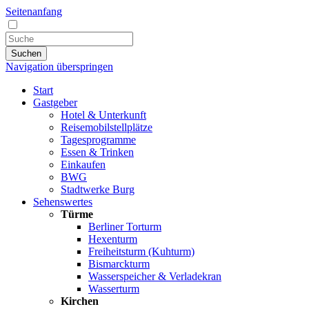
Seitenanfang
Suchen
Navigation überspringen
Start
Gastgeber
Hotel & Unterkunft
Reisemobilstellplätze
Tagesprogramme
Essen & Trinken
Einkaufen
BWG
Stadtwerke Burg
Sehenswertes
Türme
Berliner Torturm
Hexenturm
Freiheitsturm (Kuhturm)
Bismarckturm
Wasserspeicher & Verladekran
Wasserturm
Kirchen