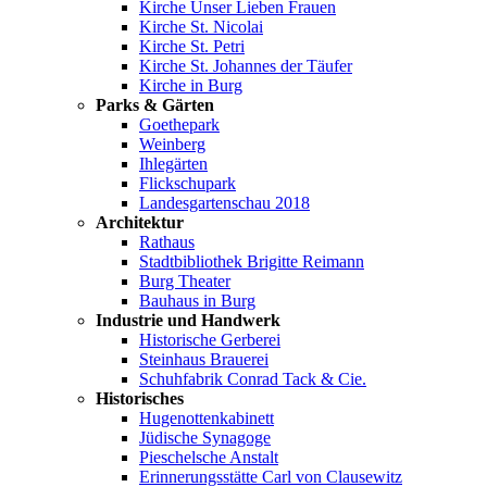
Kirche Unser Lieben Frauen
Kirche St. Nicolai
Kirche St. Petri
Kirche St. Johannes der Täufer
Kirche in Burg
Parks & Gärten
Goethepark
Weinberg
Ihlegärten
Flickschupark
Landesgartenschau 2018
Architektur
Rathaus
Stadtbibliothek Brigitte Reimann
Burg Theater
Bauhaus in Burg
Industrie und Handwerk
Historische Gerberei
Steinhaus Brauerei
Schuhfabrik Conrad Tack & Cie.
Historisches
Hugenottenkabinett
Jüdische Synagoge
Pieschelsche Anstalt
Erinnerungsstätte Carl von Clausewitz