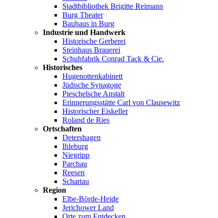
Stadtbibliothek Brigitte Reimann
Burg Theater
Bauhaus in Burg
Industrie und Handwerk
Historische Gerberei
Steinhaus Brauerei
Schuhfabrik Conrad Tack & Cie.
Historisches
Hugenottenkabinett
Jüdische Synagoge
Pieschelsche Anstalt
Erinnerungsstätte Carl von Clausewitz
Historischer Eiskeller
Roland de Ries
Ortschaften
Detershagen
Ihleburg
Niegripp
Parchau
Reesen
Schartau
Region
Elbe-Börde-Heide
Jerichower Land
Orte zum Entdecken