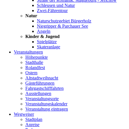
Straße der Romanik: Magdeburg - Jerichow
Schleusen und Natur
Zwei-Fährentour
Natur
Naturschutzgebiet Bürgerholz
Niegripper & Parchauer See
Angeln
Kinder & Jugend
Spielplätze
Skateranlage
Veranstaltungen
Höhepunkte
Stadthalle
Rolandfest
Ostern
Altstadtweihnacht
Gästeführungen
Fahrgastschifffahrten
Ausstellungen
Veranstaltungsorte
Veranstaltungskalender
Veranstaltung eintragen
Wegweiser
Stadtplan
Anreise