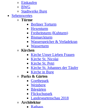
Einkaufen
BWG
Stadtwerke Burg
Sehenswertes
Türme
Berliner Torturm
Hexenturm
Freiheitsturm (Kuhturm)
Bismarckturm
Wasserspeicher & Verladekran
Wasserturm
Kirchen
Kirche Unser Lieben Frauen
Kirche St. Nicolai
Kirche St. Petri
Kirche St. Johannes der Täufer
Kirche in Burg
Parks & Gärten
Goethepark
Weinberg
Ihlegärten
Flickschupark
Landesgartenschau 2018
Architektur
Rathaus