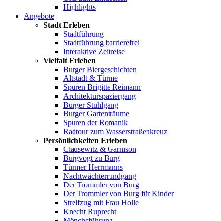
Highlights
Angebote
Stadt Erleben
Stadtführung
Stadtführung barrierefrei
Interaktive Zeitreise
Vielfalt Erleben
Burger Biergeschichten
Altstadt & Türme
Spuren Brigitte Reimann
Architekturspaziergang
Burger Stuhlgang
Burger Gartenträume
Spuren der Romanik
Radtour zum Wasserstraßenkreuz
Persönlichkeiten Erleben
Clausewitz & Garnison
Burgvogt zu Burg
Türmer Herrmanns
Nachtwächterrundgang
Der Trommler von Burg
Der Trommler von Burg für Kinder
Streifzug mit Frau Holle
Knecht Ruprecht
Mönchsführung