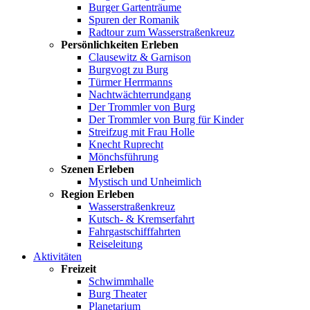
Burger Gartenträume
Spuren der Romanik
Radtour zum Wasserstraßenkreuz
Persönlichkeiten Erleben
Clausewitz & Garnison
Burgvogt zu Burg
Türmer Herrmanns
Nachtwächterrundgang
Der Trommler von Burg
Der Trommler von Burg für Kinder
Streifzug mit Frau Holle
Knecht Ruprecht
Mönchsführung
Szenen Erleben
Mystisch und Unheimlich
Region Erleben
Wasserstraßenkreuz
Kutsch- & Kremserfahrt
Fahrgastschifffahrten
Reiseleitung
Aktivitäten
Freizeit
Schwimmhalle
Burg Theater
Planetarium