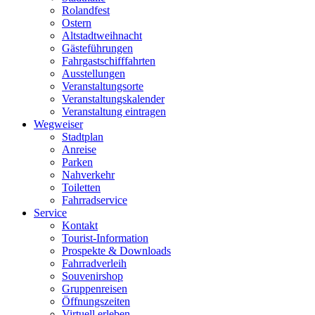
Rolandfest
Ostern
Altstadtweihnacht
Gästeführungen
Fahrgastschifffahrten
Ausstellungen
Veranstaltungsorte
Veranstaltungskalender
Veranstaltung eintragen
Wegweiser
Stadtplan
Anreise
Parken
Nahverkehr
Toiletten
Fahrradservice
Service
Kontakt
Tourist-Information
Prospekte & Downloads
Fahrradverleih
Souvenirshop
Gruppenreisen
Öffnungszeiten
Virtuell erleben