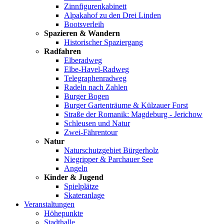
Zinnfigurenkabinett
Alpakahof zu den Drei Linden
Bootsverleih
Spazieren & Wandern
Historischer Spaziergang
Radfahren
Elberadweg
Elbe-Havel-Radweg
Telegraphenradweg
Radeln nach Zahlen
Burger Bogen
Burger Gartenträume & Külzauer Forst
Straße der Romanik: Magdeburg - Jerichow
Schleusen und Natur
Zwei-Fährentour
Natur
Naturschutzgebiet Bürgerholz
Niegripper & Parchauer See
Angeln
Kinder & Jugend
Spielplätze
Skateranlage
Veranstaltungen
Höhepunkte
Stadthalle