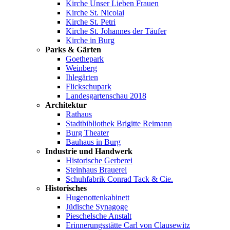
Kirche Unser Lieben Frauen
Kirche St. Nicolai
Kirche St. Petri
Kirche St. Johannes der Täufer
Kirche in Burg
Parks & Gärten
Goethepark
Weinberg
Ihlegärten
Flickschupark
Landesgartenschau 2018
Architektur
Rathaus
Stadtbibliothek Brigitte Reimann
Burg Theater
Bauhaus in Burg
Industrie und Handwerk
Historische Gerberei
Steinhaus Brauerei
Schuhfabrik Conrad Tack & Cie.
Historisches
Hugenottenkabinett
Jüdische Synagoge
Pieschelsche Anstalt
Erinnerungsstätte Carl von Clausewitz