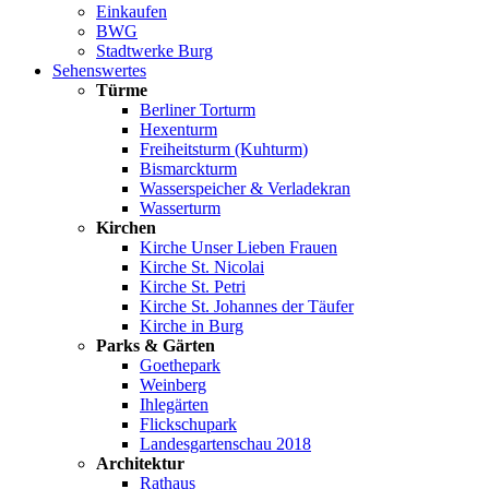
Einkaufen
BWG
Stadtwerke Burg
Sehenswertes
Türme
Berliner Torturm
Hexenturm
Freiheitsturm (Kuhturm)
Bismarckturm
Wasserspeicher & Verladekran
Wasserturm
Kirchen
Kirche Unser Lieben Frauen
Kirche St. Nicolai
Kirche St. Petri
Kirche St. Johannes der Täufer
Kirche in Burg
Parks & Gärten
Goethepark
Weinberg
Ihlegärten
Flickschupark
Landesgartenschau 2018
Architektur
Rathaus