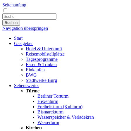
Seitenanfang
Suchen
Navigation überspringen
Start
Gastgeber
Hotel & Unterkunft
Reisemobilstellplätze
Tagesprogramme
Essen & Trinken
Einkaufen
BWG
Stadtwerke Burg
Sehenswertes
Türme
Berliner Torturm
Hexenturm
Freiheitsturm (Kuhturm)
Bismarckturm
Wasserspeicher & Verladekran
Wasserturm
Kirchen