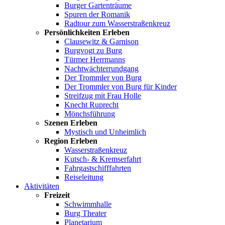
Burger Gartenträume
Spuren der Romanik
Radtour zum Wasserstraßenkreuz
Persönlichkeiten Erleben
Clausewitz & Garnison
Burgvogt zu Burg
Türmer Herrmanns
Nachtwächterrundgang
Der Trommler von Burg
Der Trommler von Burg für Kinder
Streifzug mit Frau Holle
Knecht Ruprecht
Mönchsführung
Szenen Erleben
Mystisch und Unheimlich
Region Erleben
Wasserstraßenkreuz
Kutsch- & Kremserfahrt
Fahrgastschifffahrten
Reiseleitung
Aktivitäten
Freizeit
Schwimmhalle
Burg Theater
Planetarium