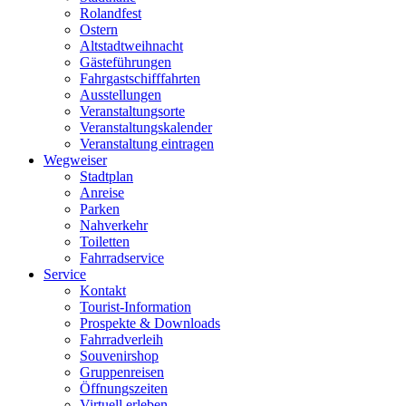
Rolandfest
Ostern
Altstadtweihnacht
Gästeführungen
Fahrgastschifffahrten
Ausstellungen
Veranstaltungsorte
Veranstaltungskalender
Veranstaltung eintragen
Wegweiser
Stadtplan
Anreise
Parken
Nahverkehr
Toiletten
Fahrradservice
Service
Kontakt
Tourist-Information
Prospekte & Downloads
Fahrradverleih
Souvenirshop
Gruppenreisen
Öffnungszeiten
Virtuell erleben