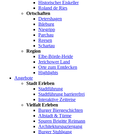
Historischer Eiskeller
Roland de Ries
Ortschaften
Detershagen
Ihleburg
Niegripp
Parchau
Reesen
Schartau
Region
Elbe-Börde-Heide
Jerichower Land
Orte zum Entdecken
Highlights
Angebote
Stadt Erleben
Stadtführung
Stadtführung barrierefrei
Interaktive Zeitreise
Vielfalt Erleben
Burger Biergeschichten
Altstadt & Türme
Spuren Brigitte Reimann
Architekturspaziergang
Burger Stuhlgang