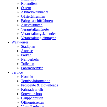
Rolandfest
Ostern
Altstadtweihnacht
Gästeführungen
Fahrgastschifffahrten
Ausstellungen
Veranstaltungsorte
Veranstaltungskalender
Veranstaltung eintragen
Wegweiser
Stadtplan
Anreise
Parken
Nahverkehr
Toiletten
Fahrradservice
Service
Kontakt
Tourist-Information
Prospekte & Downloads
Fahrradverleih
Souvenirshop
Gruppenreisen
Öffnungszeiten
Virtuell erleben