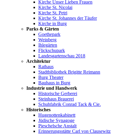
Kirche Unser Lieben Frauen
Kirche St. Nicolai
Kirche St. Petri
Kirche St. Johannes der Täufer
Kirche in Burg
Parks & Gärten
Goethepark
Weinberg
Ihlegärten
Flickschupark
Landesgartenschau 2018
Architektur
Rathaus
Stadtbibliothek Brigitte Reimann
Burg Theater
Bauhaus in Burg
Industrie und Handwerk
Historische Gerberei
Steinhaus Brauerei
Schuhfabrik Conrad Tack & Cie.
Historisches
Hugenottenkabinett
Jüdische Synagoge
Pieschelsche Anstalt
Erinnerungsstätte Carl von Clausewitz