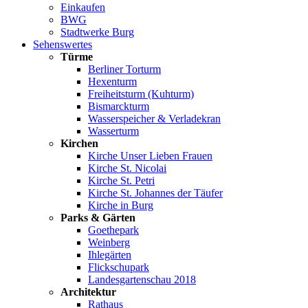
Einkaufen
BWG
Stadtwerke Burg
Sehenswertes
Türme
Berliner Torturm
Hexenturm
Freiheitsturm (Kuhturm)
Bismarckturm
Wasserspeicher & Verladekran
Wasserturm
Kirchen
Kirche Unser Lieben Frauen
Kirche St. Nicolai
Kirche St. Petri
Kirche St. Johannes der Täufer
Kirche in Burg
Parks & Gärten
Goethepark
Weinberg
Ihlegärten
Flickschupark
Landesgartenschau 2018
Architektur
Rathaus