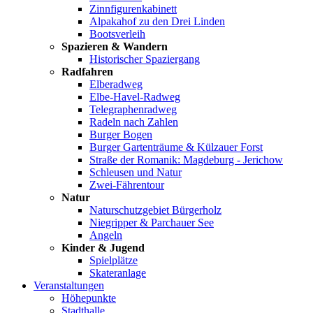
Zinnfigurenkabinett
Alpakahof zu den Drei Linden
Bootsverleih
Spazieren & Wandern
Historischer Spaziergang
Radfahren
Elberadweg
Elbe-Havel-Radweg
Telegraphenradweg
Radeln nach Zahlen
Burger Bogen
Burger Gartenträume & Külzauer Forst
Straße der Romanik: Magdeburg - Jerichow
Schleusen und Natur
Zwei-Fährentour
Natur
Naturschutzgebiet Bürgerholz
Niegripper & Parchauer See
Angeln
Kinder & Jugend
Spielplätze
Skateranlage
Veranstaltungen
Höhepunkte
Stadthalle