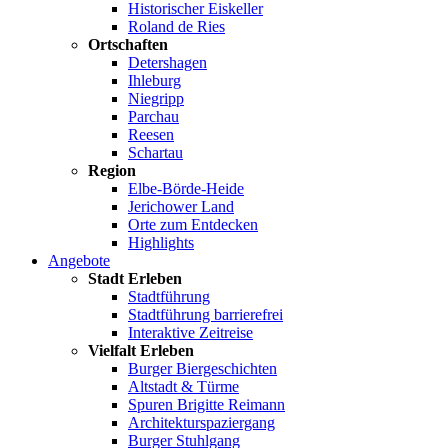
Historischer Eiskeller
Roland de Ries
Ortschaften
Detershagen
Ihleburg
Niegripp
Parchau
Reesen
Schartau
Region
Elbe-Börde-Heide
Jerichower Land
Orte zum Entdecken
Highlights
Angebote
Stadt Erleben
Stadtführung
Stadtführung barrierefrei
Interaktive Zeitreise
Vielfalt Erleben
Burger Biergeschichten
Altstadt & Türme
Spuren Brigitte Reimann
Architekturspaziergang
Burger Stuhlgang