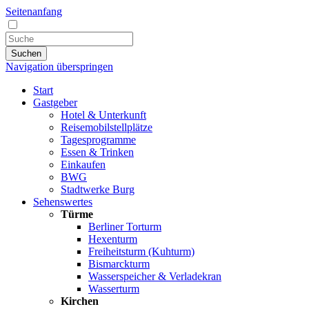
Seitenanfang
Suchen
Navigation überspringen
Start
Gastgeber
Hotel & Unterkunft
Reisemobilstellplätze
Tagesprogramme
Essen & Trinken
Einkaufen
BWG
Stadtwerke Burg
Sehenswertes
Türme
Berliner Torturm
Hexenturm
Freiheitsturm (Kuhturm)
Bismarckturm
Wasserspeicher & Verladekran
Wasserturm
Kirchen