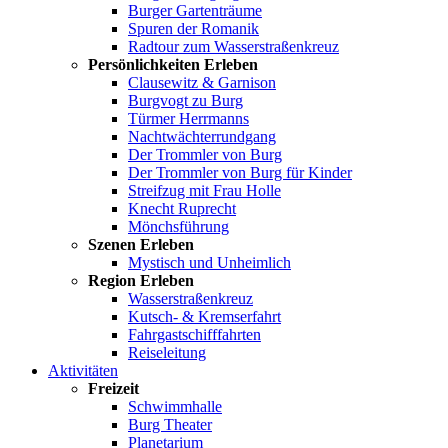
Burger Gartenträume
Spuren der Romanik
Radtour zum Wasserstraßenkreuz
Persönlichkeiten Erleben
Clausewitz & Garnison
Burgvogt zu Burg
Türmer Herrmanns
Nachtwächterrundgang
Der Trommler von Burg
Der Trommler von Burg für Kinder
Streifzug mit Frau Holle
Knecht Ruprecht
Mönchsführung
Szenen Erleben
Mystisch und Unheimlich
Region Erleben
Wasserstraßenkreuz
Kutsch- & Kremserfahrt
Fahrgastschifffahrten
Reiseleitung
Aktivitäten
Freizeit
Schwimmhalle
Burg Theater
Planetarium