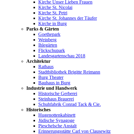
Kirche Unser Lieben Frauen
Kirche St. Nicolai
Kirche St. Petri
Kirche St. Johannes der Täufer
Kirche in Burg
Parks & Gärten
Goethepark
Weinberg
Ihlegärten
Flickschupark
Landesgartenschau 2018
Architektur
Rathaus
Stadtbibliothek Brigitte Reimann
Burg Theater
Bauhaus in Burg
Industrie und Handwerk
Historische Gerberei
Steinhaus Brauerei
Schuhfabrik Conrad Tack & Cie.
Historisches
Hugenottenkabinett
Jüdische Synagoge
Pieschelsche Anstalt
Erinnerungsstätte Carl von Clausewitz