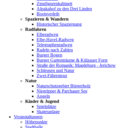
Zinnfigurenkabinett
Alpakahof zu den Drei Linden
Bootsverleih
Spazieren & Wandern
Historischer Spaziergang
Radfahren
Elberadweg
Elbe-Havel-Radweg
Telegraphenradweg
Radeln nach Zahlen
Burger Bogen
Burger Gartenträume & Külzauer Forst
Straße der Romanik: Magdeburg - Jerichow
Schleusen und Natur
Zwei-Fährentour
Natur
Naturschutzgebiet Bürgerholz
Niegripper & Parchauer See
Angeln
Kinder & Jugend
Spielplätze
Skateranlage
Veranstaltungen
Höhepunkte
Stadthalle