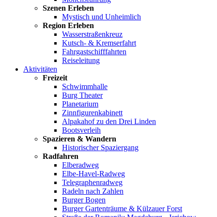
Szenen Erleben
Mystisch und Unheimlich
Region Erleben
Wasserstraßenkreuz
Kutsch- & Kremserfahrt
Fahrgastschifffahrten
Reiseleitung
Aktivitäten
Freizeit
Schwimmhalle
Burg Theater
Planetarium
Zinnfigurenkabinett
Alpakahof zu den Drei Linden
Bootsverleih
Spazieren & Wandern
Historischer Spaziergang
Radfahren
Elberadweg
Elbe-Havel-Radweg
Telegraphenradweg
Radeln nach Zahlen
Burger Bogen
Burger Gartenträume & Külzauer Forst