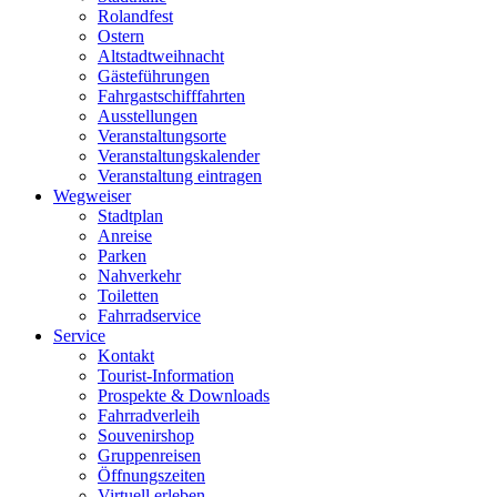
Rolandfest
Ostern
Altstadtweihnacht
Gästeführungen
Fahrgastschifffahrten
Ausstellungen
Veranstaltungsorte
Veranstaltungskalender
Veranstaltung eintragen
Wegweiser
Stadtplan
Anreise
Parken
Nahverkehr
Toiletten
Fahrradservice
Service
Kontakt
Tourist-Information
Prospekte & Downloads
Fahrradverleih
Souvenirshop
Gruppenreisen
Öffnungszeiten
Virtuell erleben