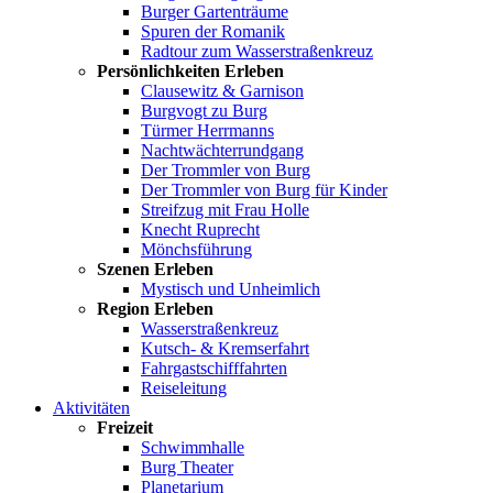
Burger Gartenträume
Spuren der Romanik
Radtour zum Wasserstraßenkreuz
Persönlichkeiten Erleben
Clausewitz & Garnison
Burgvogt zu Burg
Türmer Herrmanns
Nachtwächterrundgang
Der Trommler von Burg
Der Trommler von Burg für Kinder
Streifzug mit Frau Holle
Knecht Ruprecht
Mönchsführung
Szenen Erleben
Mystisch und Unheimlich
Region Erleben
Wasserstraßenkreuz
Kutsch- & Kremserfahrt
Fahrgastschifffahrten
Reiseleitung
Aktivitäten
Freizeit
Schwimmhalle
Burg Theater
Planetarium