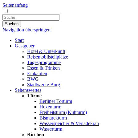
Seitenanfang
Suchen
Navigation überspringen
Start
Gastgeber
Hotel & Unterkunft
Reisemobilstellplätze
Tagesprogramme
Essen & Trinken
Einkaufen
BWG
Stadtwerke Burg
Sehenswertes
Türme
Berliner Torturm
Hexenturm
Freiheitsturm (Kuhturm)
Bismarckturm
Wasserspeicher & Verladekran
Wasserturm
Kirchen