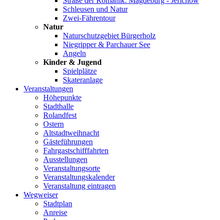
Straße der Romanik: Magdeburg - Jerichow
Schleusen und Natur
Zwei-Fährentour
Natur
Naturschutzgebiet Bürgerholz
Niegripper & Parchauer See
Angeln
Kinder & Jugend
Spielplätze
Skateranlage
Veranstaltungen
Höhepunkte
Stadthalle
Rolandfest
Ostern
Altstadtweihnacht
Gästeführungen
Fahrgastschifffahrten
Ausstellungen
Veranstaltungsorte
Veranstaltungskalender
Veranstaltung eintragen
Wegweiser
Stadtplan
Anreise