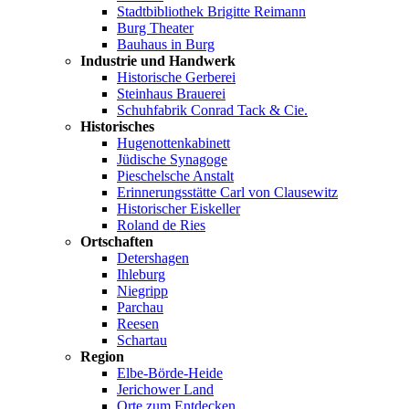
Stadtbibliothek Brigitte Reimann
Burg Theater
Bauhaus in Burg
Industrie und Handwerk
Historische Gerberei
Steinhaus Brauerei
Schuhfabrik Conrad Tack & Cie.
Historisches
Hugenottenkabinett
Jüdische Synagoge
Pieschelsche Anstalt
Erinnerungsstätte Carl von Clausewitz
Historischer Eiskeller
Roland de Ries
Ortschaften
Detershagen
Ihleburg
Niegripp
Parchau
Reesen
Schartau
Region
Elbe-Börde-Heide
Jerichower Land
Orte zum Entdecken