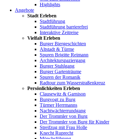
Highlights
Angebote
Stadt Erleben
Stadtführung
Stadtführung barrierefrei
Interaktive Zeitreise
Vielfalt Erleben
Burger Biergeschichten
Altstadt & Türme
Spuren Brigitte Reimann
Architekturspaziergang
Burger Stuhlgang
Burger Gartenträume
Spuren der Romanik
Radtour zum Wasserstraßenkreuz
Persönlichkeiten Erleben
Clausewitz & Garnison
Burgvogt zu Burg
Türmer Herrmanns
Nachtwächterrundgang
Der Trommler von Burg
Der Trommler von Burg für Kinder
Streifzug mit Frau Holle
Knecht Ruprecht
Mönchsführung