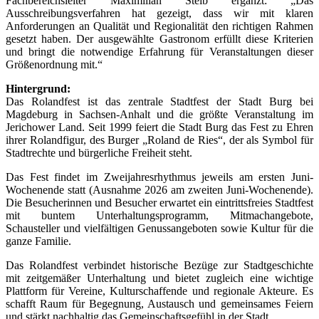
Fachbereichsleiter Maximilian Steib ergänzt: „Das
Ausschreibungsverfahren hat gezeigt, dass wir mit klaren
Anforderungen an Qualität und Regionalität den richtigen Rahmen
gesetzt haben. Der ausgewählte Gastronom erfüllt diese Kriterien
und bringt die notwendige Erfahrung für Veranstaltungen dieser
Größenordnung mit.“
Hintergrund:
Das Rolandfest ist das zentrale Stadtfest der Stadt Burg bei
Magdeburg in Sachsen-Anhalt und die größte Veranstaltung im
Jerichower Land. Seit 1999 feiert die Stadt Burg das Fest zu Ehren
ihrer Rolandfigur, des Burger „Roland de Ries“, der als Symbol für
Stadtrechte und bürgerliche Freiheit steht.
Das Fest findet im Zweijahresrhythmus jeweils am ersten Juni-
Wochenende statt (Ausnahme 2026 am zweiten Juni-Wochenende).
Die Besucherinnen und Besucher erwartet ein eintrittsfreies Stadtfest
mit buntem Unterhaltungsprogramm, Mitmachangebote,
Schausteller und vielfältigen Genussangeboten sowie Kultur für die
ganze Familie.
Das Rolandfest verbindet historische Bezüge zur Stadtgeschichte
mit zeitgemäßer Unterhaltung und bietet zugleich eine wichtige
Plattform für Vereine, Kulturschaffende und regionale Akteure. Es
schafft Raum für Begegnung, Austausch und gemeinsames Feiern
und stärkt nachhaltig das Gemeinschaftsgefühl in der Stadt.