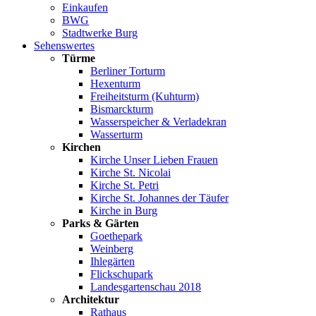
Einkaufen
BWG
Stadtwerke Burg
Sehenswertes
Türme
Berliner Torturm
Hexenturm
Freiheitsturm (Kuhturm)
Bismarckturm
Wasserspeicher & Verladekran
Wasserturm
Kirchen
Kirche Unser Lieben Frauen
Kirche St. Nicolai
Kirche St. Petri
Kirche St. Johannes der Täufer
Kirche in Burg
Parks & Gärten
Goethepark
Weinberg
Ihlegärten
Flickschupark
Landesgartenschau 2018
Architektur
Rathaus