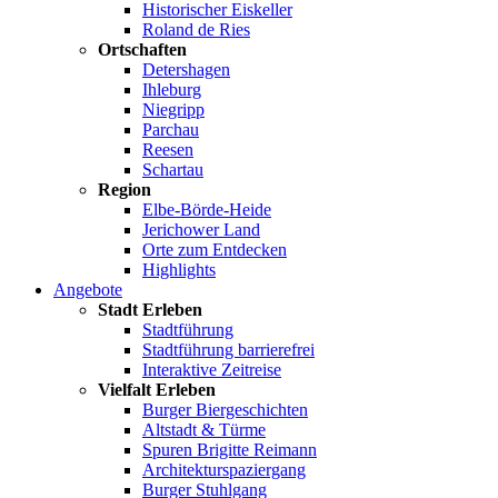
Historischer Eiskeller
Roland de Ries
Ortschaften
Detershagen
Ihleburg
Niegripp
Parchau
Reesen
Schartau
Region
Elbe-Börde-Heide
Jerichower Land
Orte zum Entdecken
Highlights
Angebote
Stadt Erleben
Stadtführung
Stadtführung barrierefrei
Interaktive Zeitreise
Vielfalt Erleben
Burger Biergeschichten
Altstadt & Türme
Spuren Brigitte Reimann
Architekturspaziergang
Burger Stuhlgang