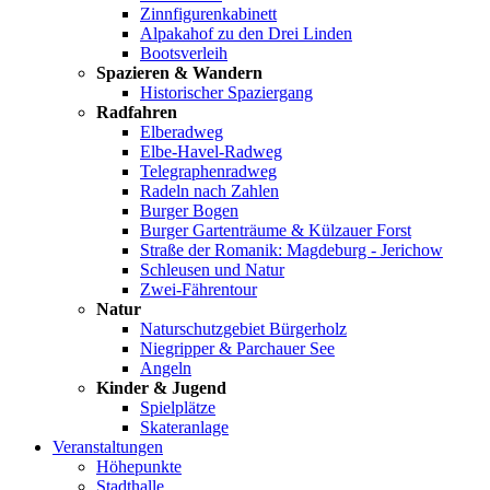
Zinnfigurenkabinett
Alpakahof zu den Drei Linden
Bootsverleih
Spazieren & Wandern
Historischer Spaziergang
Radfahren
Elberadweg
Elbe-Havel-Radweg
Telegraphenradweg
Radeln nach Zahlen
Burger Bogen
Burger Gartenträume & Külzauer Forst
Straße der Romanik: Magdeburg - Jerichow
Schleusen und Natur
Zwei-Fährentour
Natur
Naturschutzgebiet Bürgerholz
Niegripper & Parchauer See
Angeln
Kinder & Jugend
Spielplätze
Skateranlage
Veranstaltungen
Höhepunkte
Stadthalle