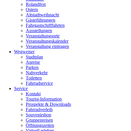
Rolandfest
Ostern
Altstadtweihnacht
Gästeführungen
Fahrgastschifffahrten
Ausstellungen
Veranstaltungsorte
Veranstaltungskalender
Veranstaltung eintragen
Wegweiser
Stadtplan
Anreise
Parken
Nahverkehr
Toiletten
Fahrradservice
Service
Kontakt
Tourist-Information
Prospekte & Downloads
Fahrradverleih
Souvenirshop
Gruppenreisen
Öffnungszeiten
Virtuell erleben