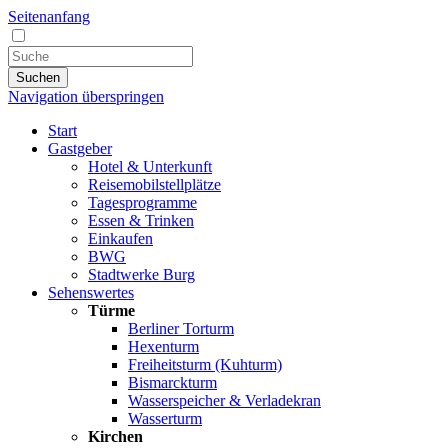
Seitenanfang
Suchen
Navigation überspringen
Start
Gastgeber
Hotel & Unterkunft
Reisemobilstellplätze
Tagesprogramme
Essen & Trinken
Einkaufen
BWG
Stadtwerke Burg
Sehenswertes
Türme
Berliner Torturm
Hexenturm
Freiheitsturm (Kuhturm)
Bismarckturm
Wasserspeicher & Verladekran
Wasserturm
Kirchen