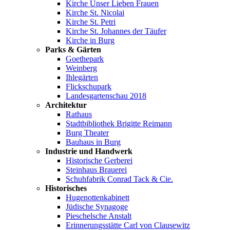
Kirche Unser Lieben Frauen
Kirche St. Nicolai
Kirche St. Petri
Kirche St. Johannes der Täufer
Kirche in Burg
Parks & Gärten
Goethepark
Weinberg
Ihlegärten
Flickschupark
Landesgartenschau 2018
Architektur
Rathaus
Stadtbibliothek Brigitte Reimann
Burg Theater
Bauhaus in Burg
Industrie und Handwerk
Historische Gerberei
Steinhaus Brauerei
Schuhfabrik Conrad Tack & Cie.
Historisches
Hugenottenkabinett
Jüdische Synagoge
Pieschelsche Anstalt
Erinnerungsstätte Carl von Clausewitz