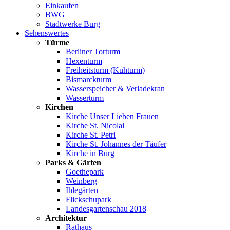
Einkaufen
BWG
Stadtwerke Burg
Sehenswertes
Türme
Berliner Torturm
Hexenturm
Freiheitsturm (Kuhturm)
Bismarckturm
Wasserspeicher & Verladekran
Wasserturm
Kirchen
Kirche Unser Lieben Frauen
Kirche St. Nicolai
Kirche St. Petri
Kirche St. Johannes der Täufer
Kirche in Burg
Parks & Gärten
Goethepark
Weinberg
Ihlegärten
Flickschupark
Landesgartenschau 2018
Architektur
Rathaus