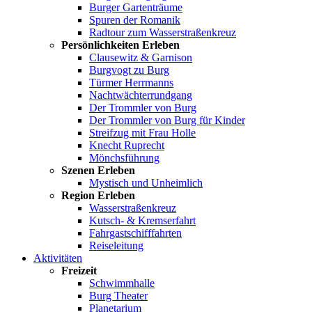
Burger Gartenträume
Spuren der Romanik
Radtour zum Wasserstraßenkreuz
Persönlichkeiten Erleben
Clausewitz & Garnison
Burgvogt zu Burg
Türmer Herrmanns
Nachtwächterrundgang
Der Trommler von Burg
Der Trommler von Burg für Kinder
Streifzug mit Frau Holle
Knecht Ruprecht
Mönchsführung
Szenen Erleben
Mystisch und Unheimlich
Region Erleben
Wasserstraßenkreuz
Kutsch- & Kremserfahrt
Fahrgastschifffahrten
Reiseleitung
Aktivitäten
Freizeit
Schwimmhalle
Burg Theater
Planetarium