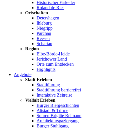
Historischer Eiskeller
Roland de Ries
Ortschaften
Detershagen
Ihleburg
Niegripp
Parchau
Reesen
Schartau
Region
Elbe-Börde-Heide
Jerichower Land
Orte zum Entdecken
Highlights
Angebote
Stadt Erleben
Stadtführung
Stadtführung barrierefrei
Interaktive Zeitreise
Vielfalt Erleben
Burger Biergeschichten
Altstadt & Türme
Spuren Brigitte Reimann
Architekturspaziergang
Burger Stuhlgang