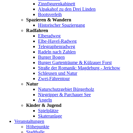
Zinnfigurenkabinett
Alpakahof zu den Drei Linden
Bootsverleih
Spazieren & Wandern
Historischer Spaziergang
Radfahren
Elberadweg
Elbe-Havel-Radweg
Telegraphenradweg
Radeln nach Zahlen
Burger Bogen
Burger Gartenträume & Külzauer Forst
Straße der Romanik: Magdeburg - Jerichow
Schleusen und Natur
Zwei-Fährentour
Natur
Naturschutzgebiet Bürgerholz
Niegripper & Parchauer See
Angeln
Kinder & Jugend
Spielplätze
Skateranlage
Veranstaltungen
Höhepunkte
Stadthalle