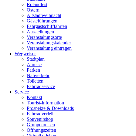
Rolandfest
Ostern
Altstadtweihnacht
Gästeführungen
Fahrgastschifffahrten
Ausstellungen
Veranstaltungsorte
Veranstaltungskalender
Veranstaltung eintragen
Wegweiser
Stadtplan
Anreise
Parken
Nahverkehr
Toiletten
Fahrradservice
Service
Kontakt
Tourist-Information
Prospekte & Downloads
Fahrradverleih
Souvenirshop
Gruppenreisen
Öffnungszeiten
Virtuell erleben