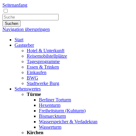
Seitenanfang
Suchen
Navigation überspringen
Start
Gastgeber
Hotel & Unterkunft
Reisemobilstellplätze
Tagesprogramme
Essen & Trinken
Einkaufen
BWG
Stadtwerke Burg
Sehenswertes
Türme
Berliner Torturm
Hexenturm
Freiheitsturm (Kuhturm)
Bismarckturm
Wasserspeicher & Verladekran
Wasserturm
Kirchen