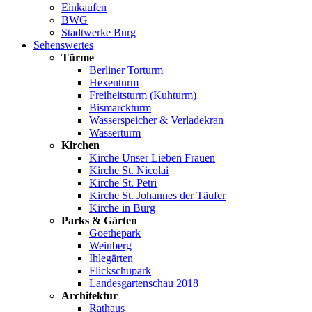
Einkaufen
BWG
Stadtwerke Burg
Sehenswertes
Türme
Berliner Torturm
Hexenturm
Freiheitsturm (Kuhturm)
Bismarckturm
Wasserspeicher & Verladekran
Wasserturm
Kirchen
Kirche Unser Lieben Frauen
Kirche St. Nicolai
Kirche St. Petri
Kirche St. Johannes der Täufer
Kirche in Burg
Parks & Gärten
Goethepark
Weinberg
Ihlegärten
Flickschupark
Landesgartenschau 2018
Architektur
Rathaus