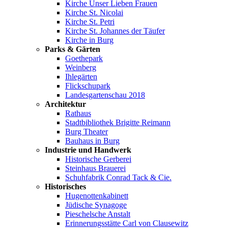
Kirche Unser Lieben Frauen
Kirche St. Nicolai
Kirche St. Petri
Kirche St. Johannes der Täufer
Kirche in Burg
Parks & Gärten
Goethepark
Weinberg
Ihlegärten
Flickschupark
Landesgartenschau 2018
Architektur
Rathaus
Stadtbibliothek Brigitte Reimann
Burg Theater
Bauhaus in Burg
Industrie und Handwerk
Historische Gerberei
Steinhaus Brauerei
Schuhfabrik Conrad Tack & Cie.
Historisches
Hugenottenkabinett
Jüdische Synagoge
Pieschelsche Anstalt
Erinnerungsstätte Carl von Clausewitz