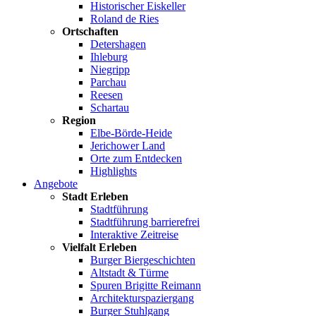
Historischer Eiskeller
Roland de Ries
Ortschaften
Detershagen
Ihleburg
Niegripp
Parchau
Reesen
Schartau
Region
Elbe-Börde-Heide
Jerichower Land
Orte zum Entdecken
Highlights
Angebote
Stadt Erleben
Stadtführung
Stadtführung barrierefrei
Interaktive Zeitreise
Vielfalt Erleben
Burger Biergeschichten
Altstadt & Türme
Spuren Brigitte Reimann
Architekturspaziergang
Burger Stuhlgang