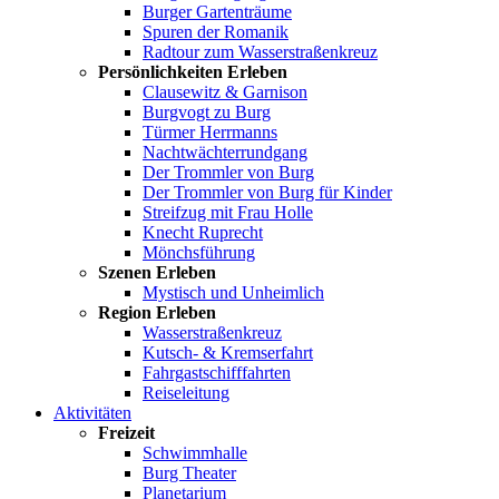
Burger Gartenträume
Spuren der Romanik
Radtour zum Wasserstraßenkreuz
Persönlichkeiten Erleben
Clausewitz & Garnison
Burgvogt zu Burg
Türmer Herrmanns
Nachtwächterrundgang
Der Trommler von Burg
Der Trommler von Burg für Kinder
Streifzug mit Frau Holle
Knecht Ruprecht
Mönchsführung
Szenen Erleben
Mystisch und Unheimlich
Region Erleben
Wasserstraßenkreuz
Kutsch- & Kremserfahrt
Fahrgastschifffahrten
Reiseleitung
Aktivitäten
Freizeit
Schwimmhalle
Burg Theater
Planetarium