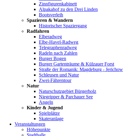
Zinnfigurenkabinett
Alpakahof zu den Drei Linden
Bootsverleih
Spazieren & Wandern
Historischer Spaziergang
Radfahren
Elberadweg
Elbe-Havel-Radweg
Telegraphenradweg
Radeln nach Zahlen
Burger Bogen
Burger Gartenträume & Külzauer Forst
Straße der Romanik: Magdeburg - Jerichow
Schleusen und Natur
Zwei-Fährentour
Natur
Naturschutzgebiet Bürgerholz
Niegripper & Parchauer See
Angeln
Kinder & Jugend
Spielplätze
Skateranlage
Veranstaltungen
Höhepunkte
Stadthalle