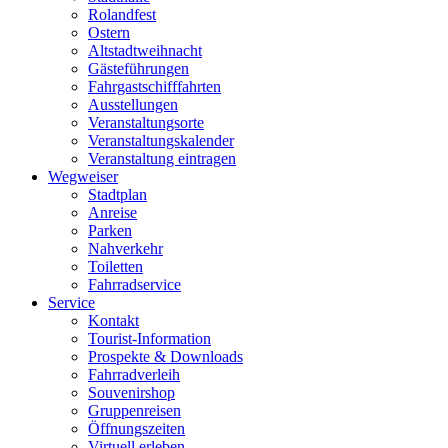
Rolandfest
Ostern
Altstadtweihnacht
Gästeführungen
Fahrgastschifffahrten
Ausstellungen
Veranstaltungsorte
Veranstaltungskalender
Veranstaltung eintragen
Wegweiser
Stadtplan
Anreise
Parken
Nahverkehr
Toiletten
Fahrradservice
Service
Kontakt
Tourist-Information
Prospekte & Downloads
Fahrradverleih
Souvenirshop
Gruppenreisen
Öffnungszeiten
Virtuell erleben