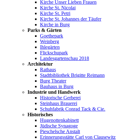
Kirche Unser Lieben Frauen
Kirche St. Nicolai
Kirche St. Petri
Kirche St. Johannes der Täufer
Kirche in Burg
Parks & Gärten
Goethepark
Weinberg
Ihlegärten
Flickschupark
Landesgartenschau 2018
Architektur
Rathaus
Stadtbibliothek Brigitte Reimann
Burg Theater
Bauhaus in Burg
Industrie und Handwerk
Historische Gerberei
Steinhaus Brauerei
Schuhfabrik Conrad Tack & Cie.
Historisches
Hugenottenkabinett
Jüdische Synagoge
Pieschelsche Anstalt
Erinnerungsstätte Carl von Clausewitz