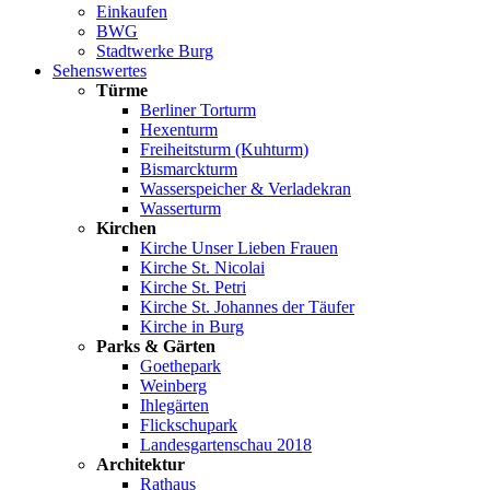
Einkaufen
BWG
Stadtwerke Burg
Sehenswertes
Türme
Berliner Torturm
Hexenturm
Freiheitsturm (Kuhturm)
Bismarckturm
Wasserspeicher & Verladekran
Wasserturm
Kirchen
Kirche Unser Lieben Frauen
Kirche St. Nicolai
Kirche St. Petri
Kirche St. Johannes der Täufer
Kirche in Burg
Parks & Gärten
Goethepark
Weinberg
Ihlegärten
Flickschupark
Landesgartenschau 2018
Architektur
Rathaus