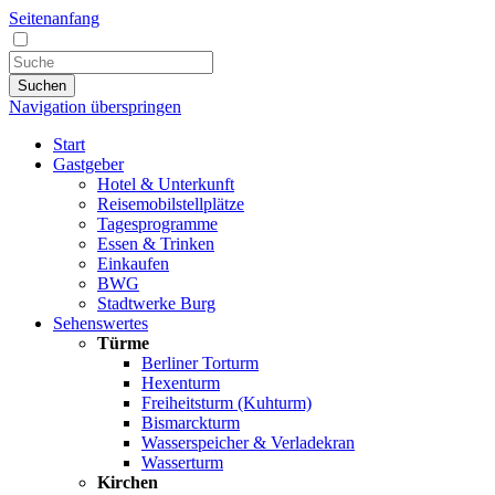
Seitenanfang
Suchen
Navigation überspringen
Start
Gastgeber
Hotel & Unterkunft
Reisemobilstellplätze
Tagesprogramme
Essen & Trinken
Einkaufen
BWG
Stadtwerke Burg
Sehenswertes
Türme
Berliner Torturm
Hexenturm
Freiheitsturm (Kuhturm)
Bismarckturm
Wasserspeicher & Verladekran
Wasserturm
Kirchen