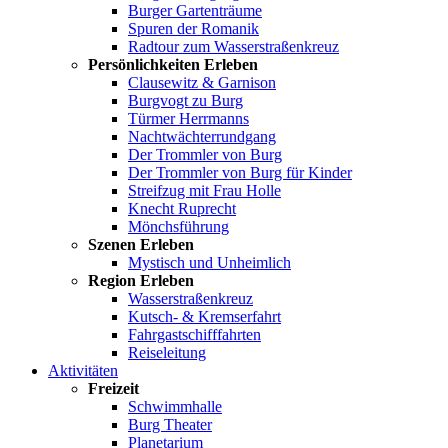
Burger Gartenträume
Spuren der Romanik
Radtour zum Wasserstraßenkreuz
Persönlichkeiten Erleben
Clausewitz & Garnison
Burgvogt zu Burg
Türmer Herrmanns
Nachtwächterrundgang
Der Trommler von Burg
Der Trommler von Burg für Kinder
Streifzug mit Frau Holle
Knecht Ruprecht
Mönchsführung
Szenen Erleben
Mystisch und Unheimlich
Region Erleben
Wasserstraßenkreuz
Kutsch- & Kremserfahrt
Fahrgastschifffahrten
Reiseleitung
Aktivitäten
Freizeit
Schwimmhalle
Burg Theater
Planetarium