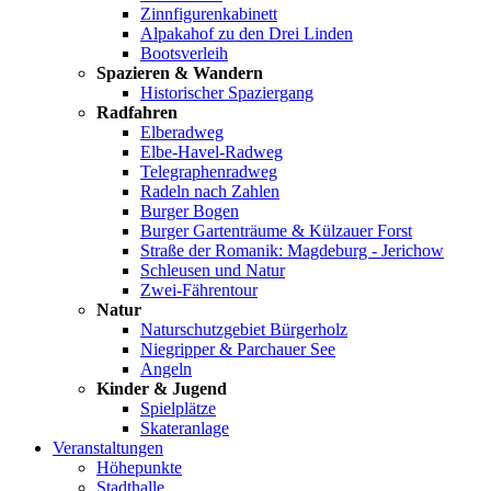
Zinnfigurenkabinett
Alpakahof zu den Drei Linden
Bootsverleih
Spazieren & Wandern
Historischer Spaziergang
Radfahren
Elberadweg
Elbe-Havel-Radweg
Telegraphenradweg
Radeln nach Zahlen
Burger Bogen
Burger Gartenträume & Külzauer Forst
Straße der Romanik: Magdeburg - Jerichow
Schleusen und Natur
Zwei-Fährentour
Natur
Naturschutzgebiet Bürgerholz
Niegripper & Parchauer See
Angeln
Kinder & Jugend
Spielplätze
Skateranlage
Veranstaltungen
Höhepunkte
Stadthalle