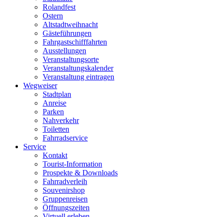
Rolandfest
Ostern
Altstadtweihnacht
Gästeführungen
Fahrgastschifffahrten
Ausstellungen
Veranstaltungsorte
Veranstaltungskalender
Veranstaltung eintragen
Wegweiser
Stadtplan
Anreise
Parken
Nahverkehr
Toiletten
Fahrradservice
Service
Kontakt
Tourist-Information
Prospekte & Downloads
Fahrradverleih
Souvenirshop
Gruppenreisen
Öffnungszeiten
Virtuell erleben