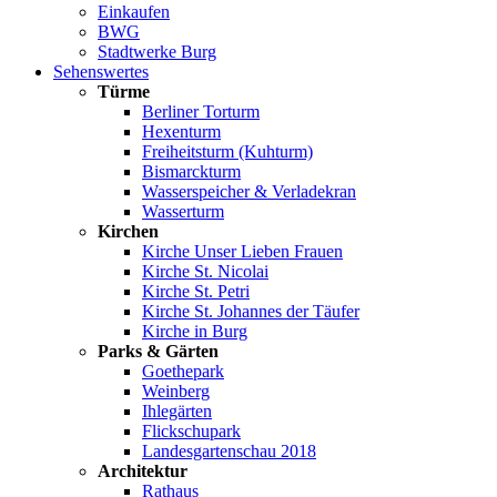
Einkaufen
BWG
Stadtwerke Burg
Sehenswertes
Türme
Berliner Torturm
Hexenturm
Freiheitsturm (Kuhturm)
Bismarckturm
Wasserspeicher & Verladekran
Wasserturm
Kirchen
Kirche Unser Lieben Frauen
Kirche St. Nicolai
Kirche St. Petri
Kirche St. Johannes der Täufer
Kirche in Burg
Parks & Gärten
Goethepark
Weinberg
Ihlegärten
Flickschupark
Landesgartenschau 2018
Architektur
Rathaus