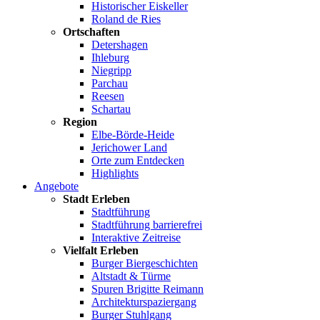
Historischer Eiskeller
Roland de Ries
Ortschaften
Detershagen
Ihleburg
Niegripp
Parchau
Reesen
Schartau
Region
Elbe-Börde-Heide
Jerichower Land
Orte zum Entdecken
Highlights
Angebote
Stadt Erleben
Stadtführung
Stadtführung barrierefrei
Interaktive Zeitreise
Vielfalt Erleben
Burger Biergeschichten
Altstadt & Türme
Spuren Brigitte Reimann
Architekturspaziergang
Burger Stuhlgang