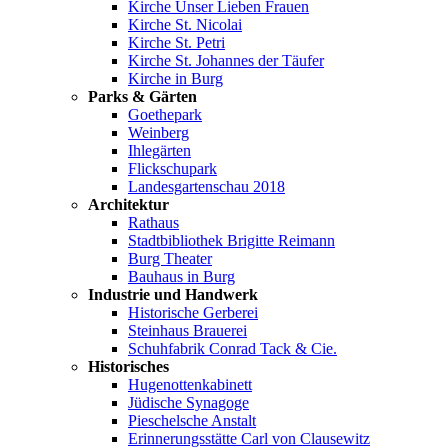
Kirche Unser Lieben Frauen
Kirche St. Nicolai
Kirche St. Petri
Kirche St. Johannes der Täufer
Kirche in Burg
Parks & Gärten
Goethepark
Weinberg
Ihlegärten
Flickschupark
Landesgartenschau 2018
Architektur
Rathaus
Stadtbibliothek Brigitte Reimann
Burg Theater
Bauhaus in Burg
Industrie und Handwerk
Historische Gerberei
Steinhaus Brauerei
Schuhfabrik Conrad Tack & Cie.
Historisches
Hugenottenkabinett
Jüdische Synagoge
Pieschelsche Anstalt
Erinnerungsstätte Carl von Clausewitz