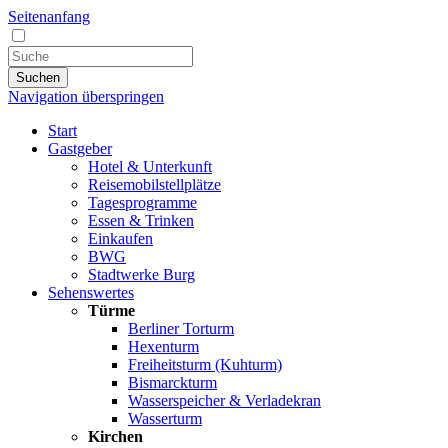
Seitenanfang
Suchen
Navigation überspringen
Start
Gastgeber
Hotel & Unterkunft
Reisemobilstellplätze
Tagesprogramme
Essen & Trinken
Einkaufen
BWG
Stadtwerke Burg
Sehenswertes
Türme
Berliner Torturm
Hexenturm
Freiheitsturm (Kuhturm)
Bismarckturm
Wasserspeicher & Verladekran
Wasserturm
Kirchen