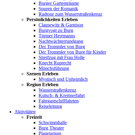
Burger Gartenträume
Spuren der Romanik
Radtour zum Wasserstraßenkreuz
Persönlichkeiten Erleben
Clausewitz & Garnison
Burgvogt zu Burg
Türmer Herrmanns
Nachtwächterrundgang
Der Trommler von Burg
Der Trommler von Burg für Kinder
Streifzug mit Frau Holle
Knecht Ruprecht
Mönchsführung
Szenen Erleben
Mystisch und Unheimlich
Region Erleben
Wasserstraßenkreuz
Kutsch- & Kremserfahrt
Fahrgastschifffahrten
Reiseleitung
Aktivitäten
Freizeit
Schwimmhalle
Burg Theater
Planetarium