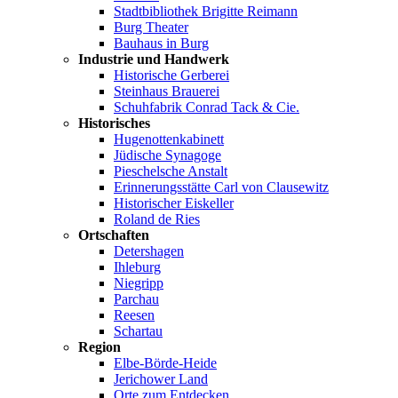
Stadtbibliothek Brigitte Reimann
Burg Theater
Bauhaus in Burg
Industrie und Handwerk
Historische Gerberei
Steinhaus Brauerei
Schuhfabrik Conrad Tack & Cie.
Historisches
Hugenottenkabinett
Jüdische Synagoge
Pieschelsche Anstalt
Erinnerungsstätte Carl von Clausewitz
Historischer Eiskeller
Roland de Ries
Ortschaften
Detershagen
Ihleburg
Niegripp
Parchau
Reesen
Schartau
Region
Elbe-Börde-Heide
Jerichower Land
Orte zum Entdecken