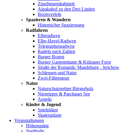
Zinnfigurenkabinett
Alpakahof zu den Drei Linden
Bootsverleih
Spazieren & Wandern
Historischer Spaziergang
Radfahren
Elberadweg
Elbe-Havel-Radweg
Telegraphenradweg
Radeln nach Zahlen
Burger Bogen
Burger Gartenträume & Külzauer Forst
Straße der Romanik: Magdeburg - Jerichow
Schleusen und Natur
Zwei-Fährentour
Natur
Naturschutzgebiet Bürgerholz
Niegripper & Parchauer See
Angeln
Kinder & Jugend
Spielplätze
Skateranlage
Veranstaltungen
Höhepunkte
Stadthalle