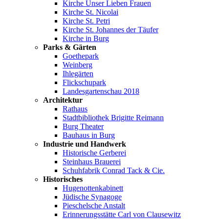
Kirche Unser Lieben Frauen
Kirche St. Nicolai
Kirche St. Petri
Kirche St. Johannes der Täufer
Kirche in Burg
Parks & Gärten
Goethepark
Weinberg
Ihlegärten
Flickschupark
Landesgartenschau 2018
Architektur
Rathaus
Stadtbibliothek Brigitte Reimann
Burg Theater
Bauhaus in Burg
Industrie und Handwerk
Historische Gerberei
Steinhaus Brauerei
Schuhfabrik Conrad Tack & Cie.
Historisches
Hugenottenkabinett
Jüdische Synagoge
Pieschelsche Anstalt
Erinnerungsstätte Carl von Clausewitz