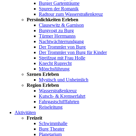
Burger Gartenträume
Spuren der Romanik
Radtour zum Wasserstraßenkreuz
Persönlichkeiten Erleben
Clausewitz & Garnison
Burgvogt zu Burg
Türmer Herrmanns
Nachtwächterrundgang
Der Trommler von Burg
Der Trommler von Burg für Kinder
Streifzug mit Frau Holle
Knecht Ruprecht
Mönchsführung
Szenen Erleben
Mystisch und Unheimlich
Region Erleben
Wasserstraßenkreuz
Kutsch- & Kremserfahrt
Fahrgastschifffahrten
Reiseleitung
Aktivitäten
Freizeit
Schwimmhalle
Burg Theater
Planetarium