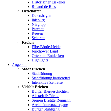
Historischer Eiskeller
Roland de Ries
Ortschaften
Detershagen
Ihleburg
Niegripp
Parchau
Reesen
Schartau
Region
Elbe-Börde-Heide
Jerichower Land
Orte zum Entdecken
Highlights
Angebote
Stadt Erleben
Stadtführung
Stadtführung barrierefrei
Interaktive Zeitreise
Vielfalt Erleben
Burger Biergeschichten
Altstadt & Türme
Spuren Brigitte Reimann
Architekturspaziergang
Burger Stuhlgang