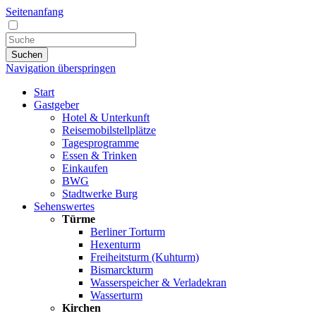
Seitenanfang
Suchen
Navigation überspringen
Start
Gastgeber
Hotel & Unterkunft
Reisemobilstellplätze
Tagesprogramme
Essen & Trinken
Einkaufen
BWG
Stadtwerke Burg
Sehenswertes
Türme
Berliner Torturm
Hexenturm
Freiheitsturm (Kuhturm)
Bismarckturm
Wasserspeicher & Verladekran
Wasserturm
Kirchen