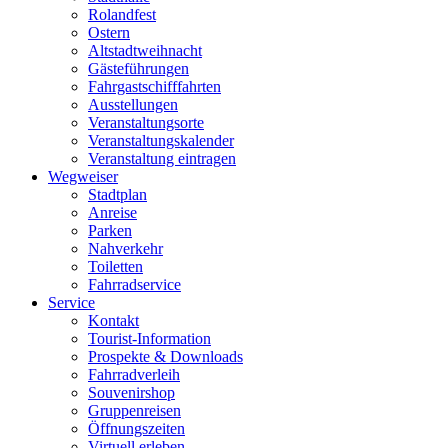
Rolandfest
Ostern
Altstadtweihnacht
Gästeführungen
Fahrgastschifffahrten
Ausstellungen
Veranstaltungsorte
Veranstaltungskalender
Veranstaltung eintragen
Wegweiser
Stadtplan
Anreise
Parken
Nahverkehr
Toiletten
Fahrradservice
Service
Kontakt
Tourist-Information
Prospekte & Downloads
Fahrradverleih
Souvenirshop
Gruppenreisen
Öffnungszeiten
Virtuell erleben