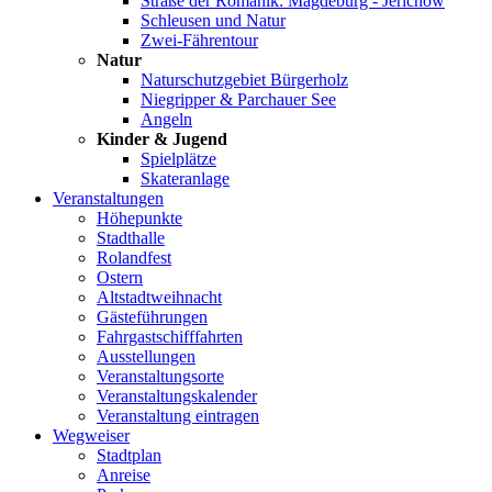
Straße der Romanik: Magdeburg - Jerichow
Schleusen und Natur
Zwei-Fährentour
Natur
Naturschutzgebiet Bürgerholz
Niegripper & Parchauer See
Angeln
Kinder & Jugend
Spielplätze
Skateranlage
Veranstaltungen
Höhepunkte
Stadthalle
Rolandfest
Ostern
Altstadtweihnacht
Gästeführungen
Fahrgastschifffahrten
Ausstellungen
Veranstaltungsorte
Veranstaltungskalender
Veranstaltung eintragen
Wegweiser
Stadtplan
Anreise