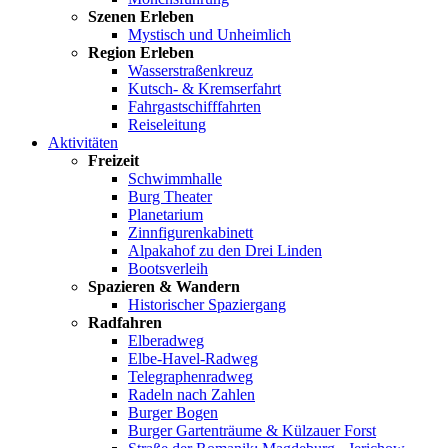
Szenen Erleben
Mystisch und Unheimlich
Region Erleben
Wasserstraßenkreuz
Kutsch- & Kremserfahrt
Fahrgastschifffahrten
Reiseleitung
Aktivitäten
Freizeit
Schwimmhalle
Burg Theater
Planetarium
Zinnfigurenkabinett
Alpakahof zu den Drei Linden
Bootsverleih
Spazieren & Wandern
Historischer Spaziergang
Radfahren
Elberadweg
Elbe-Havel-Radweg
Telegraphenradweg
Radeln nach Zahlen
Burger Bogen
Burger Gartenträume & Külzauer Forst