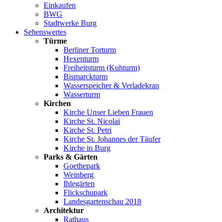
Einkaufen
BWG
Stadtwerke Burg
Sehenswertes
Türme
Berliner Torturm
Hexenturm
Freiheitsturm (Kuhturm)
Bismarckturm
Wasserspeicher & Verladekran
Wasserturm
Kirchen
Kirche Unser Lieben Frauen
Kirche St. Nicolai
Kirche St. Petri
Kirche St. Johannes der Täufer
Kirche in Burg
Parks & Gärten
Goethepark
Weinberg
Ihlegärten
Flickschupark
Landesgartenschau 2018
Architektur
Rathaus