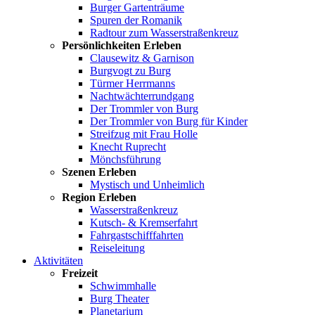
Burger Gartenträume
Spuren der Romanik
Radtour zum Wasserstraßenkreuz
Persönlichkeiten Erleben
Clausewitz & Garnison
Burgvogt zu Burg
Türmer Herrmanns
Nachtwächterrundgang
Der Trommler von Burg
Der Trommler von Burg für Kinder
Streifzug mit Frau Holle
Knecht Ruprecht
Mönchsführung
Szenen Erleben
Mystisch und Unheimlich
Region Erleben
Wasserstraßenkreuz
Kutsch- & Kremserfahrt
Fahrgastschifffahrten
Reiseleitung
Aktivitäten
Freizeit
Schwimmhalle
Burg Theater
Planetarium