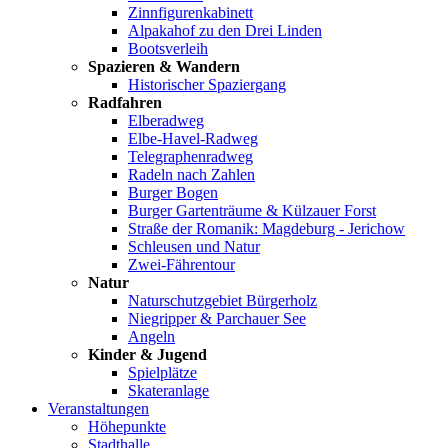
Zinnfigurenkabinett
Alpakahof zu den Drei Linden
Bootsverleih
Spazieren & Wandern
Historischer Spaziergang
Radfahren
Elberadweg
Elbe-Havel-Radweg
Telegraphenradweg
Radeln nach Zahlen
Burger Bogen
Burger Gartenträume & Külzauer Forst
Straße der Romanik: Magdeburg - Jerichow
Schleusen und Natur
Zwei-Fährentour
Natur
Naturschutzgebiet Bürgerholz
Niegripper & Parchauer See
Angeln
Kinder & Jugend
Spielplätze
Skateranlage
Veranstaltungen
Höhepunkte
Stadthalle