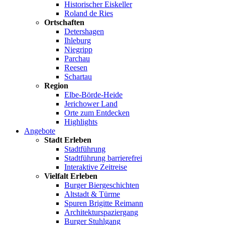
Historischer Eiskeller
Roland de Ries
Ortschaften
Detershagen
Ihleburg
Niegripp
Parchau
Reesen
Schartau
Region
Elbe-Börde-Heide
Jerichower Land
Orte zum Entdecken
Highlights
Angebote
Stadt Erleben
Stadtführung
Stadtführung barrierefrei
Interaktive Zeitreise
Vielfalt Erleben
Burger Biergeschichten
Altstadt & Türme
Spuren Brigitte Reimann
Architekturspaziergang
Burger Stuhlgang