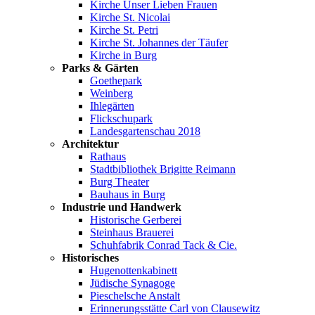
Kirche Unser Lieben Frauen
Kirche St. Nicolai
Kirche St. Petri
Kirche St. Johannes der Täufer
Kirche in Burg
Parks & Gärten
Goethepark
Weinberg
Ihlegärten
Flickschupark
Landesgartenschau 2018
Architektur
Rathaus
Stadtbibliothek Brigitte Reimann
Burg Theater
Bauhaus in Burg
Industrie und Handwerk
Historische Gerberei
Steinhaus Brauerei
Schuhfabrik Conrad Tack & Cie.
Historisches
Hugenottenkabinett
Jüdische Synagoge
Pieschelsche Anstalt
Erinnerungsstätte Carl von Clausewitz