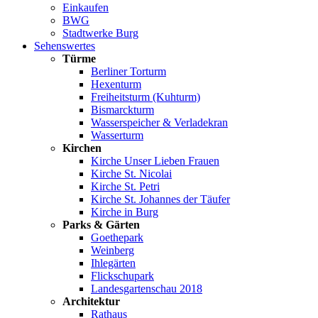
Einkaufen
BWG
Stadtwerke Burg
Sehenswertes
Türme
Berliner Torturm
Hexenturm
Freiheitsturm (Kuhturm)
Bismarckturm
Wasserspeicher & Verladekran
Wasserturm
Kirchen
Kirche Unser Lieben Frauen
Kirche St. Nicolai
Kirche St. Petri
Kirche St. Johannes der Täufer
Kirche in Burg
Parks & Gärten
Goethepark
Weinberg
Ihlegärten
Flickschupark
Landesgartenschau 2018
Architektur
Rathaus