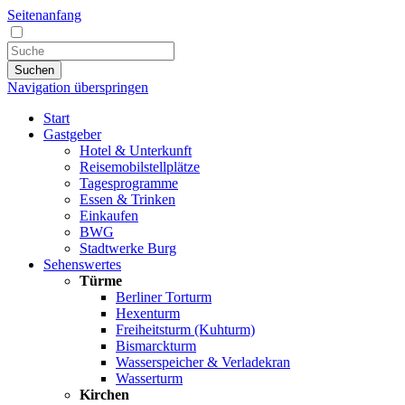
Seitenanfang
Suchen
Navigation überspringen
Start
Gastgeber
Hotel & Unterkunft
Reisemobilstellplätze
Tagesprogramme
Essen & Trinken
Einkaufen
BWG
Stadtwerke Burg
Sehenswertes
Türme
Berliner Torturm
Hexenturm
Freiheitsturm (Kuhturm)
Bismarckturm
Wasserspeicher & Verladekran
Wasserturm
Kirchen