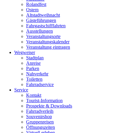
Rolandfest
Ostern
Altstadtweihnacht
Gästeführungen
Fahrgastschifffahrten
Ausstellungen
Veranstaltungsorte
Veranstaltungskalender
Veranstaltung eintragen
Wegweiser
Stadtplan
Anreise
Parken
Nahverkehr
Toiletten
Fahrradservice
Service
Kontakt
Tourist-Information
Prospekte & Downloads
Fahrradverleih
Souvenirshop
Gruppenreisen
Öffnungszeiten
Virtuell erleben