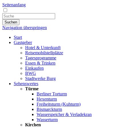
Seitenanfang
Suchen
Navigation überspringen
Start
Gastgeber
Hotel & Unterkunft
Reisemobilstellplätze
Tagesprogramme
Essen & Trinken
Einkaufen
BWG
Stadtwerke Burg
Sehenswertes
Türme
Berliner Torturm
Hexenturm
Freiheitsturm (Kuhturm)
Bismarckturm
Wasserspeicher & Verladekran
Wasserturm
Kirchen