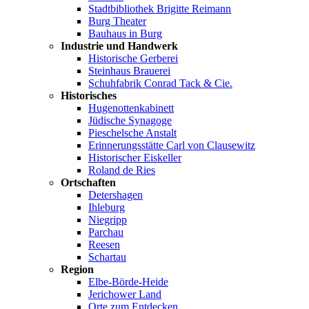
Stadtbibliothek Brigitte Reimann
Burg Theater
Bauhaus in Burg
Industrie und Handwerk
Historische Gerberei
Steinhaus Brauerei
Schuhfabrik Conrad Tack & Cie.
Historisches
Hugenottenkabinett
Jüdische Synagoge
Pieschelsche Anstalt
Erinnerungsstätte Carl von Clausewitz
Historischer Eiskeller
Roland de Ries
Ortschaften
Detershagen
Ihleburg
Niegripp
Parchau
Reesen
Schartau
Region
Elbe-Börde-Heide
Jerichower Land
Orte zum Entdecken