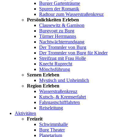
Burger Gartenträume
Spuren der Romanik
Radtour zum Wasserstraßenkreuz
Persönlichkeiten Erleben
Clausewitz & Garnison
Burgvogt zu Burg
Türmer Herrmanns
Nachtwächterrundgang
Der Trommler von Burg
Der Trommler von Burg für Kinder
Streifzug mit Frau Holle
Knecht Ruprecht
Mönchsführung
Szenen Erleben
Mystisch und Unheimlich
Region Erleben
Wasserstraßenkreuz
Kutsch- & Kremserfahrt
Fahrgastschifffahrten
Reiseleitung
Aktivitäten
Freizeit
Schwimmhalle
Burg Theater
Planetarium