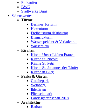
Einkaufen
BWG
Stadtwerke Burg
Sehenswertes
Türme
Berliner Torturm
Hexenturm
Freiheitsturm (Kuhturm)
Bismarckturm
Wasserspeicher & Verladekran
Wasserturm
Kirchen
Kirche Unser Lieben Frauen
Kirche St. Nicolai
Kirche St. Petri
Kirche St. Johannes der Täufer
Kirche in Burg
Parks & Gärten
Goethepark
Weinberg
Ihlegärten
Flickschupark
Landesgartenschau 2018
Architektur
Rathaus