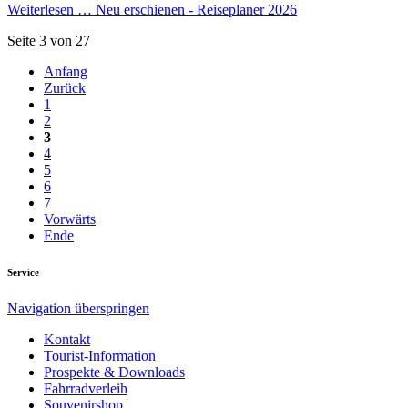
Weiterlesen …
Neu erschienen - Reiseplaner 2026
Seite 3 von 27
Anfang
Zurück
1
2
3
4
5
6
7
Vorwärts
Ende
Service
Navigation überspringen
Kontakt
Tourist-Information
Prospekte & Downloads
Fahrradverleih
Souvenirshop