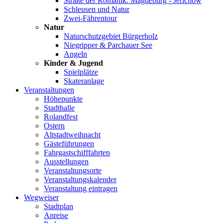
Straße der Romanik: Magdeburg - Jerichow
Schleusen und Natur
Zwei-Fährentour
Natur
Naturschutzgebiet Bürgerholz
Niegripper & Parchauer See
Angeln
Kinder & Jugend
Spielplätze
Skateranlage
Veranstaltungen
Höhepunkte
Stadthalle
Rolandfest
Ostern
Altstadtweihnacht
Gästeführungen
Fahrgastschifffahrten
Ausstellungen
Veranstaltungsorte
Veranstaltungskalender
Veranstaltung eintragen
Wegweiser
Stadtplan
Anreise