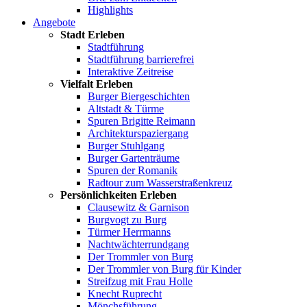
Highlights
Angebote
Stadt Erleben
Stadtführung
Stadtführung barrierefrei
Interaktive Zeitreise
Vielfalt Erleben
Burger Biergeschichten
Altstadt & Türme
Spuren Brigitte Reimann
Architekturspaziergang
Burger Stuhlgang
Burger Gartenträume
Spuren der Romanik
Radtour zum Wasserstraßenkreuz
Persönlichkeiten Erleben
Clausewitz & Garnison
Burgvogt zu Burg
Türmer Herrmanns
Nachtwächterrundgang
Der Trommler von Burg
Der Trommler von Burg für Kinder
Streifzug mit Frau Holle
Knecht Ruprecht
Mönchsführung