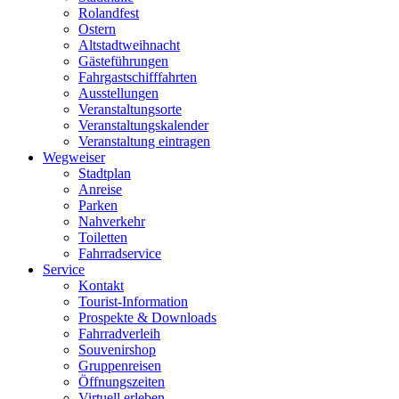
Rolandfest
Ostern
Altstadtweihnacht
Gästeführungen
Fahrgastschifffahrten
Ausstellungen
Veranstaltungsorte
Veranstaltungskalender
Veranstaltung eintragen
Wegweiser
Stadtplan
Anreise
Parken
Nahverkehr
Toiletten
Fahrradservice
Service
Kontakt
Tourist-Information
Prospekte & Downloads
Fahrradverleih
Souvenirshop
Gruppenreisen
Öffnungszeiten
Virtuell erleben