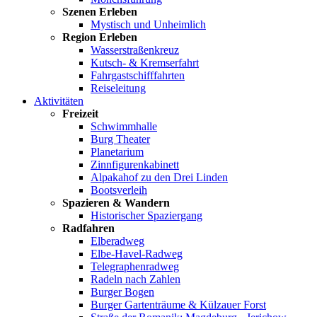
Szenen Erleben
Mystisch und Unheimlich
Region Erleben
Wasserstraßenkreuz
Kutsch- & Kremserfahrt
Fahrgastschifffahrten
Reiseleitung
Aktivitäten
Freizeit
Schwimmhalle
Burg Theater
Planetarium
Zinnfigurenkabinett
Alpakahof zu den Drei Linden
Bootsverleih
Spazieren & Wandern
Historischer Spaziergang
Radfahren
Elberadweg
Elbe-Havel-Radweg
Telegraphenradweg
Radeln nach Zahlen
Burger Bogen
Burger Gartenträume & Külzauer Forst