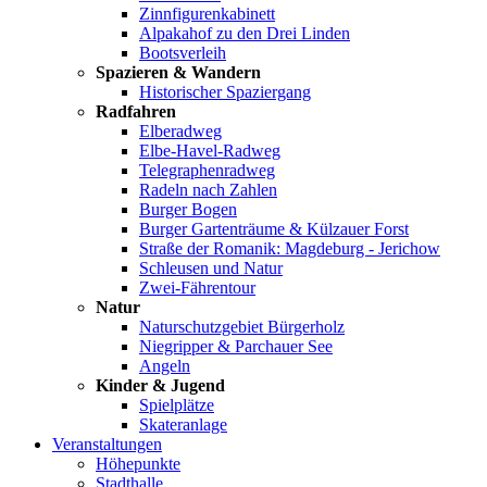
Zinnfigurenkabinett
Alpakahof zu den Drei Linden
Bootsverleih
Spazieren & Wandern
Historischer Spaziergang
Radfahren
Elberadweg
Elbe-Havel-Radweg
Telegraphenradweg
Radeln nach Zahlen
Burger Bogen
Burger Gartenträume & Külzauer Forst
Straße der Romanik: Magdeburg - Jerichow
Schleusen und Natur
Zwei-Fährentour
Natur
Naturschutzgebiet Bürgerholz
Niegripper & Parchauer See
Angeln
Kinder & Jugend
Spielplätze
Skateranlage
Veranstaltungen
Höhepunkte
Stadthalle