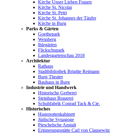
Kirche Unser Lieben Frauen
Kirche St. Nicolai
Kirche St. Petri
Kirche St. Johannes der Täufer
Kirche in Burg
Parks & Gärten
Goethepark
Weinberg
Ihlegärten
Flickschupark
Landesgartenschau 2018
Architektur
Rathaus
Stadtbibliothek Brigitte Reimann
Burg Theater
Bauhaus in Burg
Industrie und Handwerk
Historische Gerberei
Steinhaus Brauerei
Schuhfabrik Conrad Tack & Cie.
Historisches
Hugenottenkabinett
Jüdische Synagoge
Pieschelsche Anstalt
Erinnerungsstätte Carl von Clausewitz