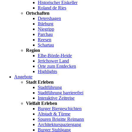
Historischer Eiskeller
Roland de Ries
Ortschaften
Detershagen
Ihleburg
Niegripp
Parchau
Reesen
Schartau
Region
Elbe-Börde-Heide
Jerichower Land
Orte zum Entdecken
Highlights
Angebote
Stadt Erleben
Stadtführung
Stadtführung barrierefrei
Interaktive Zeitreise
Vielfalt Erleben
Burger Biergeschichten
Altstadt & Türme
Spuren Brigitte Reimann
Architekturspaziergang
Burger Stuhlgang