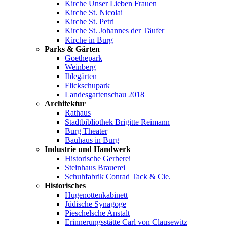
Kirche Unser Lieben Frauen
Kirche St. Nicolai
Kirche St. Petri
Kirche St. Johannes der Täufer
Kirche in Burg
Parks & Gärten
Goethepark
Weinberg
Ihlegärten
Flickschupark
Landesgartenschau 2018
Architektur
Rathaus
Stadtbibliothek Brigitte Reimann
Burg Theater
Bauhaus in Burg
Industrie und Handwerk
Historische Gerberei
Steinhaus Brauerei
Schuhfabrik Conrad Tack & Cie.
Historisches
Hugenottenkabinett
Jüdische Synagoge
Pieschelsche Anstalt
Erinnerungsstätte Carl von Clausewitz