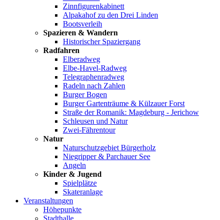
Zinnfigurenkabinett
Alpakahof zu den Drei Linden
Bootsverleih
Spazieren & Wandern
Historischer Spaziergang
Radfahren
Elberadweg
Elbe-Havel-Radweg
Telegraphenradweg
Radeln nach Zahlen
Burger Bogen
Burger Gartenträume & Külzauer Forst
Straße der Romanik: Magdeburg - Jerichow
Schleusen und Natur
Zwei-Fährentour
Natur
Naturschutzgebiet Bürgerholz
Niegripper & Parchauer See
Angeln
Kinder & Jugend
Spielplätze
Skateranlage
Veranstaltungen
Höhepunkte
Stadthalle