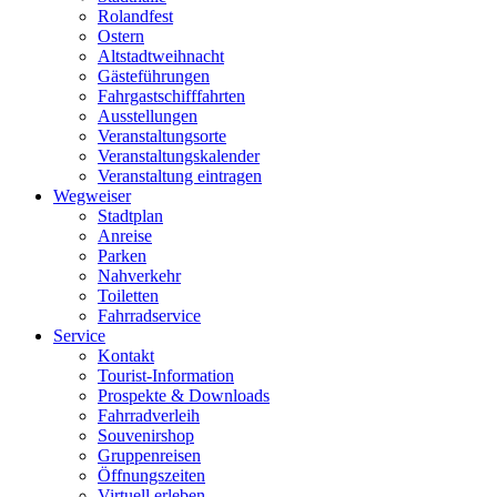
Rolandfest
Ostern
Altstadtweihnacht
Gästeführungen
Fahrgastschifffahrten
Ausstellungen
Veranstaltungsorte
Veranstaltungskalender
Veranstaltung eintragen
Wegweiser
Stadtplan
Anreise
Parken
Nahverkehr
Toiletten
Fahrradservice
Service
Kontakt
Tourist-Information
Prospekte & Downloads
Fahrradverleih
Souvenirshop
Gruppenreisen
Öffnungszeiten
Virtuell erleben