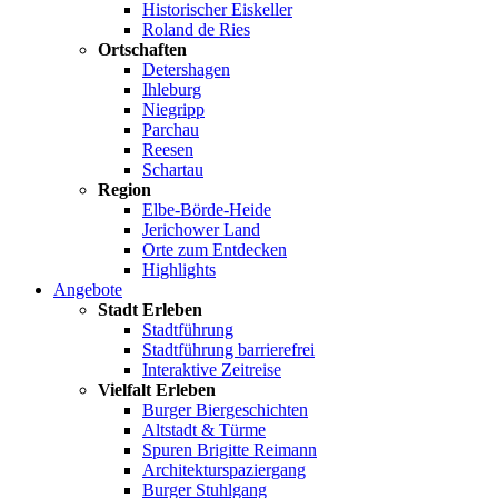
Historischer Eiskeller
Roland de Ries
Ortschaften
Detershagen
Ihleburg
Niegripp
Parchau
Reesen
Schartau
Region
Elbe-Börde-Heide
Jerichower Land
Orte zum Entdecken
Highlights
Angebote
Stadt Erleben
Stadtführung
Stadtführung barrierefrei
Interaktive Zeitreise
Vielfalt Erleben
Burger Biergeschichten
Altstadt & Türme
Spuren Brigitte Reimann
Architekturspaziergang
Burger Stuhlgang