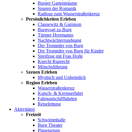
Burger Gartenträume
Spuren der Romanik
Radtour zum Wasserstraßenkreuz
Persönlichkeiten Erleben
Clausewitz & Garnison
Burgvogt zu Burg
Türmer Herrmanns
Nachtwächterrundgang
Der Trommler von Burg
Der Trommler von Burg für Kinder
Streifzug mit Frau Holle
Knecht Ruprecht
Mönchsführung
Szenen Erleben
Mystisch und Unheimlich
Region Erleben
Wasserstraßenkreuz
Kutsch- & Kremserfahrt
Fahrgastschifffahrten
Reiseleitung
Aktivitäten
Freizeit
Schwimmhalle
Burg Theater
Planetarium