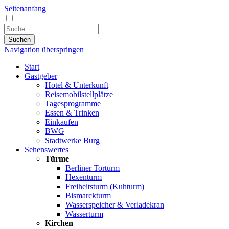
Seitenanfang
Suchen
Navigation überspringen
Start
Gastgeber
Hotel & Unterkunft
Reisemobilstellplätze
Tagesprogramme
Essen & Trinken
Einkaufen
BWG
Stadtwerke Burg
Sehenswertes
Türme
Berliner Torturm
Hexenturm
Freiheitsturm (Kuhturm)
Bismarckturm
Wasserspeicher & Verladekran
Wasserturm
Kirchen