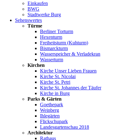
Einkaufen
BWG
Stadtwerke Burg
Sehenswertes
Türme
Berliner Torturm
Hexenturm
Freiheitsturm (Kuhturm)
Bismarckturm
Wasserspeicher & Verladekran
Wasserturm
Kirchen
Kirche Unser Lieben Frauen
Kirche St. Nicolai
Kirche St. Petri
Kirche St. Johannes der Täufer
Kirche in Burg
Parks & Gärten
Goethepark
Weinberg
Ihlegärten
Flickschupark
Landesgartenschau 2018
Architektur
Rathaus